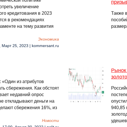
омической политике
призы
отреть увеличение
го кредитования в 2023
Также 
ится в рекомендациях
пособий
ламенте на тему развития
размер
Экономика
, Март 25, 2023 | kommersant.ru
Рынок 
золот
 «Один из атрибутов
ть сбережения. Как обстоят
Россий
вает недавний опрос
постеп
е откладывают деньги на
опустил
делают сбережения 16%, из
940,85 
золото
удешев
Новости