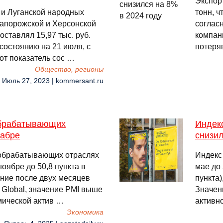
Экспорт
 и Луганской народных
тонн, 
 Запорожской и Херсонской
согласн
оставлял 15,97 тыс. руб.
компан
состоянию на 21 июля, с
потеря
от показатель сос …
Общество, регионы
, Июль 27, 2023 | kommersant.ru
обрабатывающих
Индекс
кабре
снизил
в обрабатывающих отраслях
Индекс 
ноябре до 50,8 пункта в
мае до 
ение после двух месяцев
пункта)
Global, значение PMI выше
Значен
мической актив …
активно
Экономика