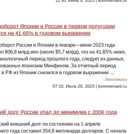
11:30, Июнь 5, 2023 | kommersant.ru
ооборот Японии и России в первом полугодии
лся на 41,65% в годовом выражении
оборот России и Японии в январе—июне 2023 года
л 806,8 млрд иен (около $5,7 млрд), что на 41,65% ниже,
аналогичный период прошлого года, следует из данных,
кованных японским Минфином. За отчетный период
т в РФ из Японии снизился в годовом выражении …
Экономика
07:10, Июль 20, 2023 | kommersant.ru
й долг России упал до минимума с 2006 года
ский внешний долг по состоянию на 1 апреля
его года составил 354,8 миллиарда долларов. С начала