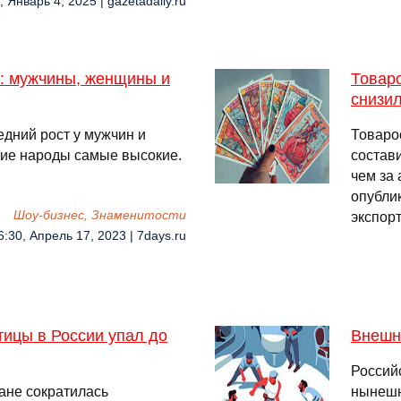
, Январь 4, 2025 | gazetadaily.ru
е: мужчины, женщины и
Товар
снизи
едний рост у мужчин и
Товаро
кие народы самые высокие.
состави
чем за 
опубли
Шоу-бизнес, Знаменитости
экспор
6:30, Апрель 17, 2023 | 7days.ru
ицы в России упал до
Внешни
Россий
ране сократилась
нынешн