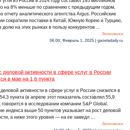
 угля из России в 2024 году составил 195 миллионов
что на 8% меньше по сравнению с предыдущим годом,
о отчету аналитического агентства Argus. Российские
ии сократили поставки в Китай, Южную Корею и Турцию,
в долю на этих рынках в пользу конкурентов …
Экономика
06:00, Февраль 1, 2025 | gazetadaily.ru
 деловой активности в сфере услуг в России
ся в мае на 1,6 пункта
деловой активности в сфере услуг в России снизился в
54,3 пункта (в апреле этот показатель составлял 55,9
, говорится в исследовании компании S&P Global.
ие индекса выше 50 пунктов указывает на рост деловой
сти, а ниже этого уровня — на ее замедл …
Экономика