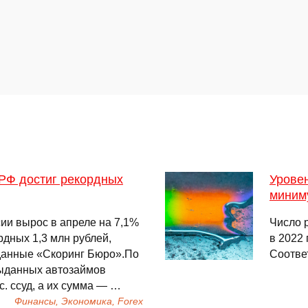
 РФ достиг рекордных
Уровен
миним
ии вырос в апреле на 7,1%
Число 
рдных 1,3 млн рублей,
в 2022 
данные «Скоринг Бюро».По
Соотве
выданных автозаймов
с. ссуд, а их сумма — …
Финансы, Экономика, Forex