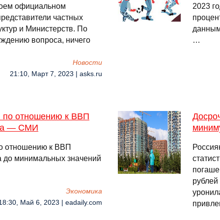
своем официальном
2023 го
представители частных
процен
уктур и Министерств. По
данным
уждению вопроса, ничего
…
Новости
21:10, Март 7, 2023 | asks.ru
и по отношению к ВВП
Досроч
ума — СМИ
миним
по отношению к ВВП
Россиян
а до минимальных значений
статист
погаше
рублей
Экономика
уронил
18:30, Май 6, 2023 | eadaily.com
привле