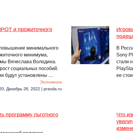
МРОТ и прожиточного
Игровы
подеш
т повышение минимального
В Росс
ожиточного минимума,
Sony Pl
умы Вячеслава Володина.
стали н
 рост социальных пособий.
PlaySta
ии будут установлены …
ее стои
Экономика
20, Декабрь 28, 2022 | pravda.ru
ь программу льготного
Что из
увели
измен