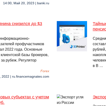
14:00, Май 20, 2023 | banki.ru
янина снизился до $3
Тайны
пенси
 информационно-
Средни
азателей профучастников
составл
тал 2022 года. Основные
рублей
 клиентской базы брокеров,
накопл
 за рубеж. Регулятор
челове
в В …
Forex
, 2022 | ru.financemagnates.com
овых субъектах с учетом
Экспор
уб.