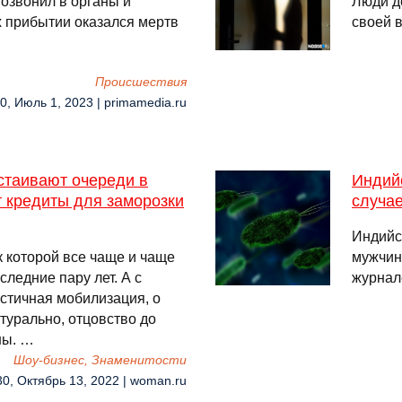
озвонил в органы и
Люди де
х прибытии оказался мертв
своей в
Происшествия
0, Июль 1, 2023 | primamedia.ru
стаивают очереди в
Индий
 кредиты для заморозки
случа
Индийс
к которой все чаще и чаще
мужчин
ледние пару лет. А с
журнале
астичная мобилизация, о
турально, отцовство до
ны. …
Шоу-бизнес, Знаменитости
30, Октябрь 13, 2022 | woman.ru