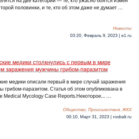
лятся на две категории — те, кто ужасно боятся измен
торой половинки, и те, кто об этом даже не думает …
Новости
03:20, Февраль 9, 2023 | e1.ru
ские медики столкнулись с первым в мире
ем заражения мужчины грибом-паразитом
кие медики описали первый в мире случай заражения
ы грибом-паразитом. Статья об этом опубликована в
 Medical Mycology Case Reports.Некоторое... …
Общество, Происшествия, ЖКХ
00:10, Март 31, 2023 | rosbalt.ru