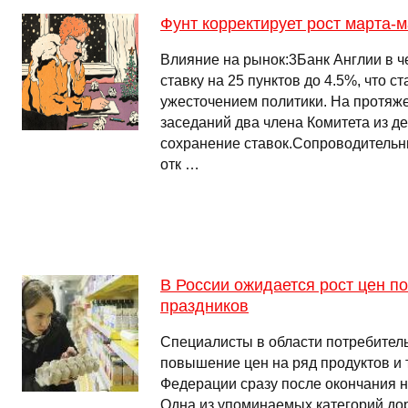
Фунт корректирует рост марта-м
Влияние на рынок:3Банк Англии в 
ставку на 25 пунктов до 4.5%, что 
ужесточением политики. На протяж
заседаний два члена Комитета из де
сохранение ставок.Сопроводительн
отк …
В России ожидается рост цен п
праздников
Специалисты в области потребител
повышение цен на ряд продуктов и 
Федерации сразу после окончания н
Одна из упоминаемых категорий до