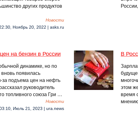
льшинство других продуктов
России
Новости
22:30, Ноябрь 20, 2022 | asks.ru
цен на бензин в России
В Росс
 обычной динамике, но по
Зарпла
о вновь появилась
будуще
з-за подъема цен на нефть
многоч
рассказал руководитель
этом ж
го топливного союза Гри …
время 
мнению
Новости
03:10, Июль 21, 2023 | ura.news