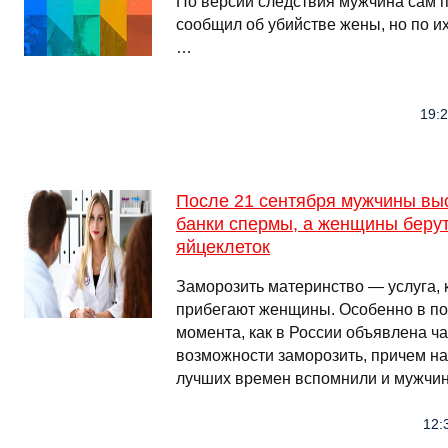
По версии следствия мужчина сам п
сообщил об убийстве жены, но по и
…
19:2
После 21 сентября мужчины вы
банки спермы, а женщины берут
яйцеклеток
Заморозить материнство — услуга, 
прибегают женщины. Особенно в пос
момента, как в России объявлена ч
возможности заморозить, причем на
лучших времен вспомнили и мужчи
12: