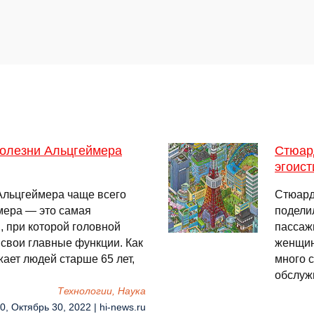
олезни Альцгеймера
Стюард
эгоис
Альцгеймера чаще всего
Стюард
мера — это самая
подели
 при которой головной
пассаж
 свои главные функции. Как
женщины
ает людей старше 65 лет,
много 
обслуж
Технологии, Наука
0, Октябрь 30, 2022 | hi-news.ru