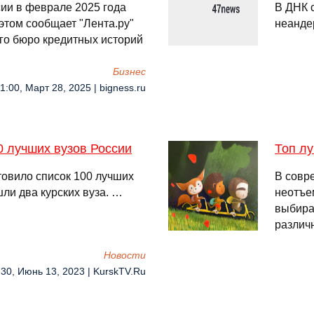
ии в феврале 2025 года
В ДНК 
этом сообщает "Лента.ру"
неандер
го бюро кредитных историй
Бизнес
1:00, Март 28, 2025 | bigness.ru
0 лучших вузов России
Топ лу
товило список 100 лучших
В совр
шли два курских вуза. …
неотъе
выбира
различ
Новости
:30, Июнь 13, 2023 | KurskTV.Ru