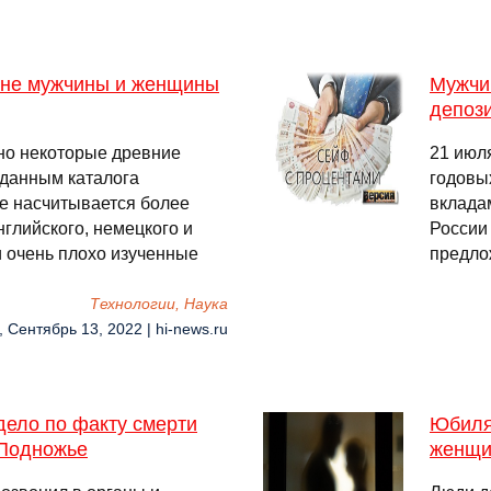
евне мужчины и женщины
Мужчи
депози
но некоторые древние
21 июля
 данным каталога
годовы
ре насчитывается более
вкладам
нглийского, немецкого и
России 
и очень плохо изученные
предло
Технологии, Наука
, Сентябрь 13, 2022 | hi-news.ru
дело по факту смерти
Юбиля
 Подножье
женщи