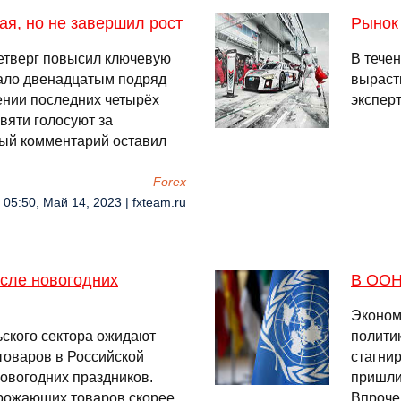
ая, но не завершил рост
Рынок 
четверг повысил ключевую
В тече
стало двенадцатым подряд
вырасти
ении последних четырёх
экспер
вяти голосуют за
ый комментарий оставил
Forex
05:50, Май 14, 2023 | fxteam.ru
осле новогодних
В ООН 
Эконом
ьского сектора ожидают
полити
товаров в Российской
стагнир
овогодних праздников.
пришли
рожающих товаров скорее
Впроче