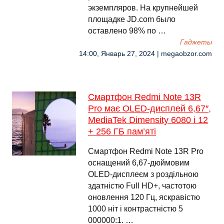
экземпляров. На крупнейшей
площадке JD.com было
оставлено 98% по …
Гаджеты
14:00, Январь 27, 2024 | megaobzor.com
Смартфон Redmi Note 13R
Pro має OLED-дисплей 6,67″,
MediaTek Dimensity 6080 і 12
+ 256 ГБ пам’яті
Смартфон Redmi Note 13R Pro
оснащений 6,67-дюймовим
OLED-дисплеєм з роздільною
здатністю Full HD+, частотою
оновлення 120 Гц, яскравістю
1000 ніт і контрастністю 5
000000:1. …