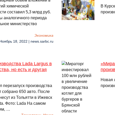
ммарный объем вложений в
тий химической
В Курс
ти составил 5,3 млрд руб.
произв
ты аналогичного периода
льное министерство
Экономика
 Ноябрь 18, 2022 | news.sarbc.ru
зводства Lada Largus в
«Мира
тва, но есть и другая
произв
Новая 
л перезапуск производства
произво
т собрано 650 авто. После
несут из Тольятти в Ижевск
ta. Фото: Lada На самом
им, …