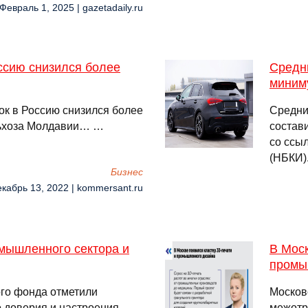
 Февраль 1, 2025 | gazetadaily.ru
ссию снизился более
Средни
миним
ок в Россию снизился более
Средни
льхоза Молдавии… …
состави
со ссы
(НБКИ)
Бизнес
екабрь 13, 2022 | kommersant.ru
мышленного сектора и
В Моск
промы
го фонда отметили
Москов
 доверия и настроения
межотр