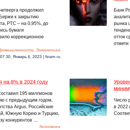
 четверга продолжил
Банк Р
Биржи к закрытию
аналит
та, РТС – на 0,95%, до
рынка 
лись бумаги
тенден
авило коррекционное
отток 
отмети
 Промышленность, Энергетика
07:30, Январь 6, 2023 | finam.ru
я на 8% в 2024 году
Уровен
миним
 составил 195 миллионов
ию с предыдущим годом,
Число 
нтства Argus. Российские
в 2022 
ай, Южную Корею и Турцию,
Соотве
ьзу конкурентов …
Экономика