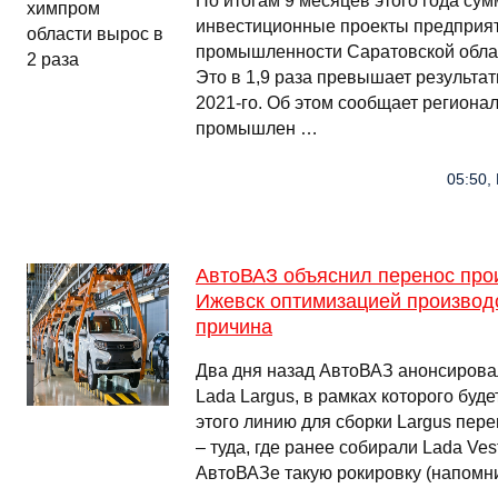
По итогам 9 месяцев этого года су
инвестиционные проекты предприя
промышленности Саратовской облас
Это в 1,9 раза превышает результа
2021-го. Об этом сообщает региона
промышлен …
05:50,
АвтоВАЗ объяснил перенос прои
Ижевск оптимизацией производс
причина
Два дня назад АвтоВАЗ анонсирова
Lada Largus, в рамках которого буде
этого линию для сборки Largus пере
– туда, где ранее собирали Lada Ves
АвтоВАЗе такую рокировку (напомн