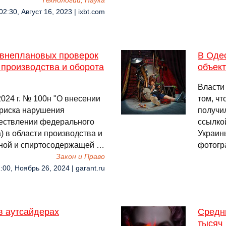
Технологии, Наука
02:30, Август 16, 2023 | ixbt.com
 внеплановых проверок
В Оде
 производства и оборота
объек
Власти
024 г. № 100н "О внесении
том, чт
 риска нарушения
получи
ествлении федерального
ссылко
) в области производства и
Украин
льной и спиртосодержащей …
фотогр
Закон и Право
:00, Ноябрь 26, 2024 | garant.ru
в аутсайдерах
Средни
тысяч