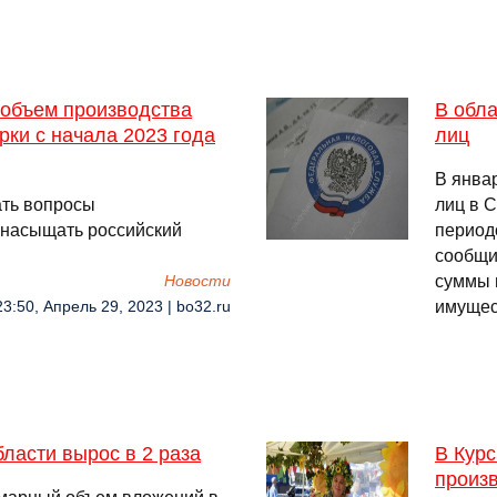
 объем производства
В обла
рки с начала 2023 года
лиц
В янва
ать вопросы
лиц в 
 насыщать российский
периодо
сообщи
суммы 
Новости
имуще
23:50, Апрель 29, 2023 | bo32.ru
ласти вырос в 2 раза
В Курс
произ