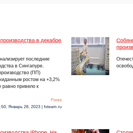
производства в декабре
Собян
произв
анализирует последние
Отечес
дства в Сингапуре.
освобо
роизводство (ПП)
жиданным ростом на +3,2%
е равно привело к
Forex
:50, Январь 28, 2023 | fxteam.ru
роизводства iPhone. На
Столи