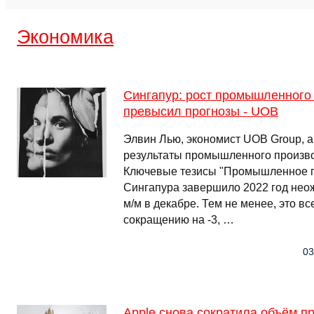
Экономика
Сингапур: рост промышленного 
превысил прогнозы - UOB
Элвин Лью, экономист UOB Group, 
результаты промышленного произво
Ключевые тезисы "Промышленное п
Сингапура завершило 2022 год нео
м/м в декабре. Тем не менее, это вс
сокращению на -3, …
03
Apple снова сократила объём п