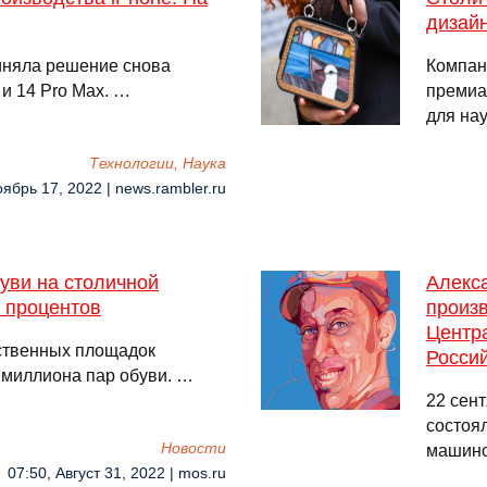
дизайн
иняла решение снова
Компан
 и 14 Pro Max. …
премиа
для на
Технологии, Наука
оябрь 17, 2022 | news.rambler.ru
уви на столичной
Алекс
 процентов
произв
Центра
ственных площадок
Росси
 миллиона пар обуви. …
22 сен
состоя
Новости
машино
07:50, Август 31, 2022 | mos.ru