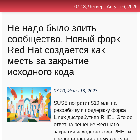
07:13, Четверг, Август 6, 2026
Главная
Контакт
Поиск
RSS
Не надо было злить
сообщество. Новый форк
Red Hat создается как
месть за закрытие
исходного кода
03:20, Июль 13, 2023
SUSE потратит $10 млн на
разработку и поддержку форка
Linux-дистрибутива RHEL. Это ее
ответ на решение Red Hat о
закрытии исходного кода RHEL и
предоставлении к нему доступа