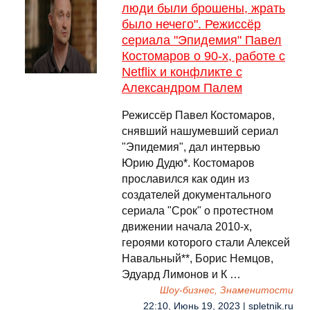
люди были брошены, жрать
было нечего". Режиссёр
сериала "Эпидемия" Павел
Костомаров о 90-х, работе с
Netflix и конфликте с
Александром Палем
Режиссёр Павел Костомаров,
снявший нашумевший сериал
"Эпидемия", дал интервью
Юрию Дудю*. Костомаров
прославился как один из
создателей документального
сериала "Срок" о протестном
движении начала 2010-х,
героями которого стали Алексей
Навальный**, Борис Немцов,
Эдуард Лимонов и К …
Шоу-бизнес, Знаменитости
22:10, Июнь 19, 2023 | spletnik.ru