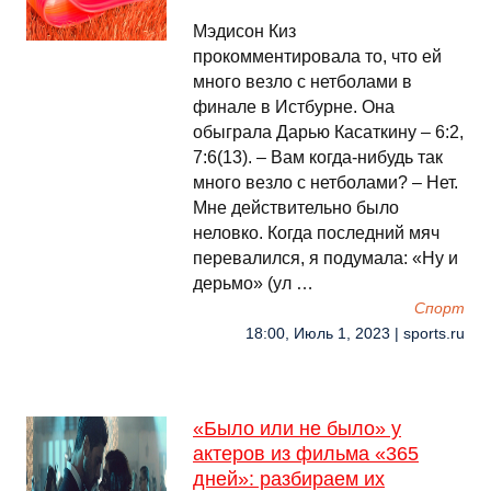
Мэдисон Киз
прокомментировала то, что ей
много везло с нетболами в
финале в Истбурне. Она
обыграла Дарью Касаткину – 6:2,
7:6(13). – Вам когда-нибудь так
много везло с нетболами? – Нет.
Мне действительно было
неловко. Когда последний мяч
перевалился, я подумала: «Ну и
дерьмо» (ул …
Спорт
18:00, Июль 1, 2023 | sports.ru
«Было или не было» у
актеров из фильма «365
дней»: разбираем их