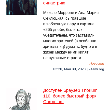
синастрию
Микеле Морроне и Ана-Мария
Секлюцкая, сыгравшие
влюбленную пару в картине
«365 дней», были так
убедительны, что заставили
многих зрителей (а особенно
зрительниц) думать, будто и в
жизни между ними кипят
нешуточные страсти. …
Новости
02:20, Май 30, 2023 | 24smi.org
Доступен браузер Thorium
110, более быстрый форк
Chromium