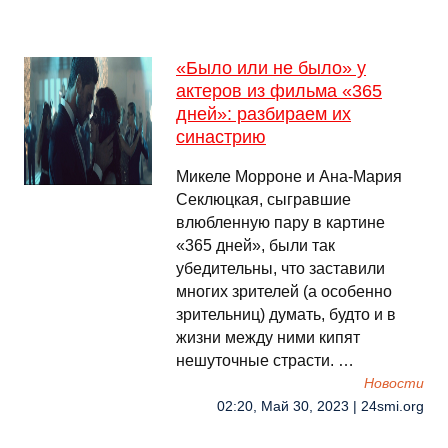
«Было или не было» у
актеров из фильма «365
дней»: разбираем их
синастрию
Микеле Морроне и Ана-Мария
Секлюцкая, сыгравшие
влюбленную пару в картине
«365 дней», были так
убедительны, что заставили
многих зрителей (а особенно
зрительниц) думать, будто и в
жизни между ними кипят
нешуточные страсти. …
Новости
02:20, Май 30, 2023 | 24smi.org