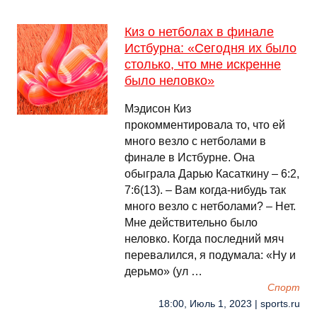
Киз о нетболах в финале
Истбурна: «Сегодня их было
столько, что мне искренне
было неловко»
Мэдисон Киз
прокомментировала то, что ей
много везло с нетболами в
финале в Истбурне. Она
обыграла Дарью Касаткину – 6:2,
7:6(13). – Вам когда-нибудь так
много везло с нетболами? – Нет.
Мне действительно было
неловко. Когда последний мяч
перевалился, я подумала: «Ну и
дерьмо» (ул …
Спорт
18:00, Июль 1, 2023 | sports.ru