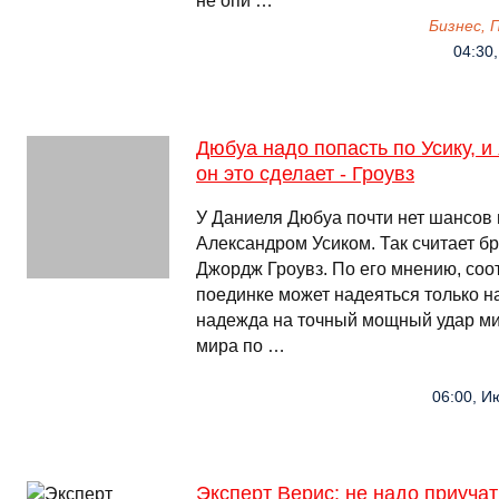
не опи …
Бизнес,
04:30,
Дюбуа надо попасть по Усику, и
он это сделает - Гроувз
У Даниеля Дюбуа почти нет шансов 
Александром Усиком. Так считает б
Джордж Гроувз. По его мнению, соо
поединке может надеяться только н
надежда на точный мощный удар ми
мира по …
06:00, И
Эксперт Верис: не надо приучат