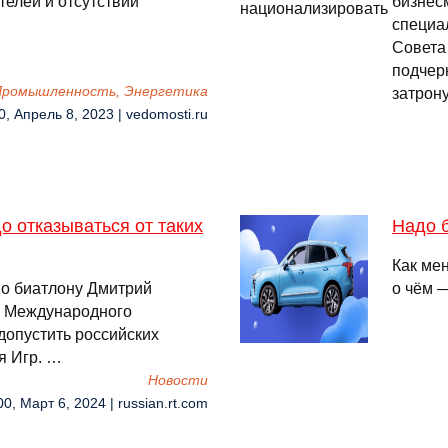
елей и отсутствии
бизнес
специа
Совета
подчер
 Промышленность, Энергетика
затрон
0, Апрель 8, 2023 | vedomosti.ru
о отказываться от таких
Надо б
Как ме
о биатлону Дмитрий
о чём 
е Международного
допустить российских
я Игр. …
Новости
00, Март 6, 2024 | russian.rt.com