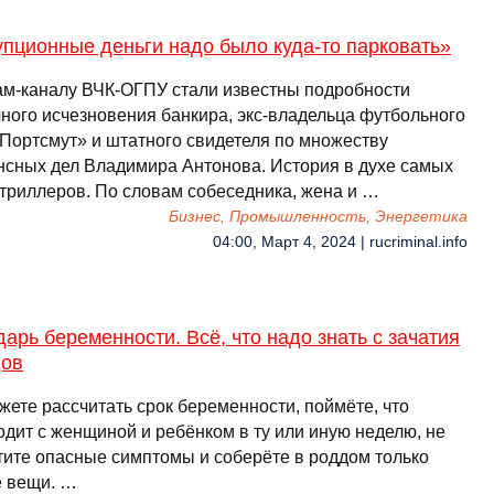
пционные деньги надо было куда-то парковать»
ам-каналу ВЧК-ОГПУ стали известны подробности
чного исчезновения банкира, экс-владельца футбольного
«Портсмут» и штатного свидетеля по множеству
нсных дел Владимира Антонова. История в духе самых
 триллеров. По словам собеседника, жена и …
Бизнес, Промышленность, Энергетика
04:00, Март 4, 2024 | rucriminal.info
арь беременности. Всё, что надо знать с зачатия
дов
жете рассчитать срок беременности, поймёте, что
одит с женщиной и ребёнком в ту или иную неделю, не
тите опасные симптомы и соберёте в роддом только
 вещи. …