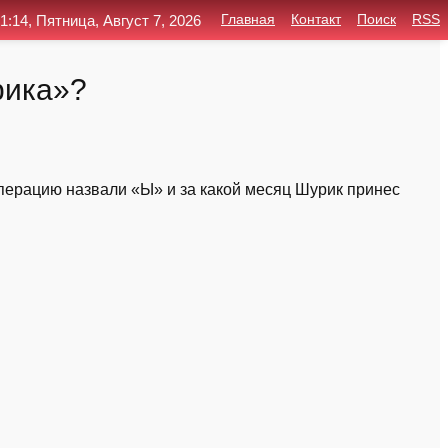
1:14, Пятница, Август 7, 2026
Главная
Контакт
Поиск
RSS
рика»?
перацию назвали «Ы» и за какой месяц Шурик принес