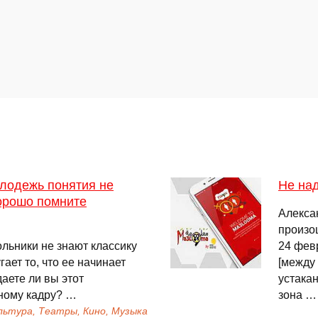
олодежь понятия не
Не над
хорошо помните
Алекса
произо
ольники не знают классику
24 фев
гает то, что ее начинает
[между
аете ли вы этот
устака
ному кадру? …
зона …
льтура, Театры, Кино, Музыка