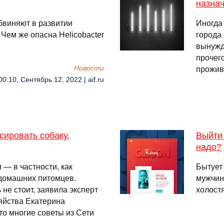
назнач
обвиняют в развитии
Иногда
 Чем же опасна Helicobacter
города 
вынужд
прочего
Новости
прожив
00:10, Сентябрь 12, 2022 | aif.ru
сировать собаку.
Выйти 
надо?
 — в частности, как
Бытует
 домашних питомцев.
мужчин
не стоит, заявила эксперт
холост
яйства Екатерина
то многие советы из Сети