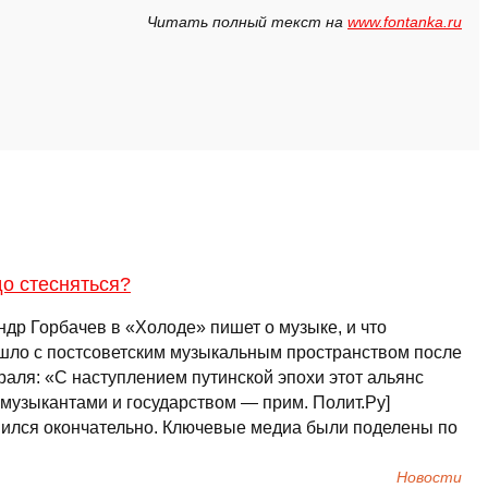
Читать полный текст на
www.fontanka.ru
о стесняться?
ндр Горбачев в «Холоде» пишет о музыке, и что
шло с постсоветским музыкальным пространством после
раля: «С наступлением путинской эпохи этот альянс
 музыкантами и государством — прим. Полит.Ру]
нился окончательно. Ключевые медиа были поделены по
Новости