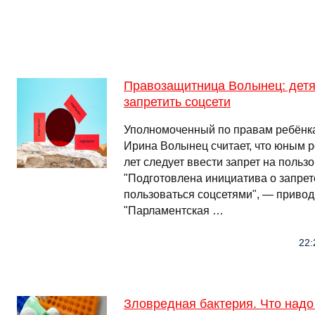
Правозащитница Волынец: детя
запретить соцсети
Уполномоченный по правам ребёнка
Ирина Волынец считает, что юным р
лет следует ввести запрет на польз
"Подготовлена инициатива о запрете
пользоваться соцсетями", — приво
"Парламентская …
22:
Зловредная бактерия. Что надо 