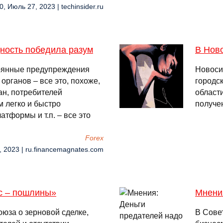
0, Июль 27, 2023 | techinsider.ru
дность победила разум
В Ново
оянные предупреждения
Новосиб
органов – все это, похоже,
городс
ан, потребителей
област
м легко и быстро
получе
тформы и т.п. – все это
Forex
, 2023 | ru.financemagnates.com
ес – пошлины»
Мнени
оюза о зерновой сделке,
В Сове