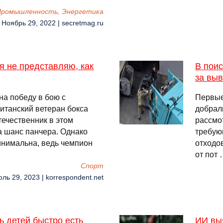
 Промышленность, Энергетика
 Ноябрь 29, 2022 | secretmag.ru
 я не представляю, как
В поис
за вы
на победу в бою с
Первые
ританский ветеран бокса
добрал
течественник в этом
рассмо
а шанс панчера. Однако
требую
нимальна, ведь чемпион
отходов
от пот
Спорт
юль 29, 2023 | korrespondent.net
ь детей быстро есть
ИИ выя