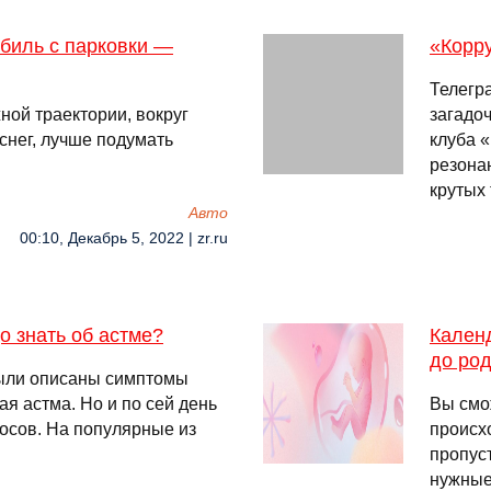
обиль с парковки —
«Корру
Телегр
ной траектории, вокруг
загадо
снег, лучше подумать
клуба 
резона
крутых
Авто
00:10, Декабрь 5, 2022 | zr.ru
о знать об астме?
Календ
до ро
были описаны симптомы
ая астма. Но и по сей день
Вы смо
осов. На популярные из
происх
пропус
нужные