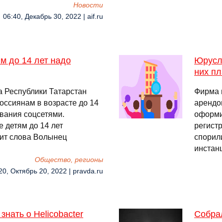
Новости
06:40, Декабрь 30, 2022 | aif.ru
м до 14 лет надо
Юруслу
них пл
 Республики Татарстан
Фирма 
оссиянам в возрасте до 14
арендо
ования соцсетями.
оформи
 детям до 14 лет
регист
дит слова Волынец
спорил
инстан
Общество, регионы
20, Октябрь 20, 2022 | pravda.ru
знать о Helicobacter
Собрал