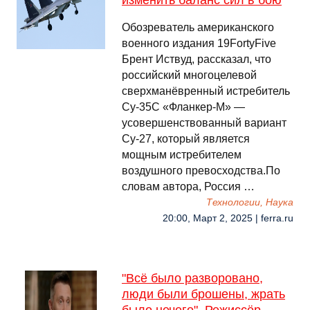
изменить баланс сил в бою
Обозреватель американского
военного издания 19FortyFive
Брент Иствуд, рассказал, что
российский многоцелевой
сверхманёвренный истребитель
Су-35С «Фланкер-М» —
усовершенствованный вариант
Су-27, который является
мощным истребителем
воздушного превосходства.По
словам автора, Россия …
Технологии, Наука
20:00, Март 2, 2025 | ferra.ru
"Всё было разворовано,
люди были брошены, жрать