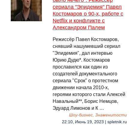
было нечего". Режиссёр
сериала "Эпидемия" Павел
Костомаров о 90-х, работе с
Netflix и конфликте с
Александром Палем
Режиссёр Павел Костомаров,
снявший нашумевший сериал
"Эпидемия", дал интервью
Юрию Дудю*. Костомаров
прославился как один из
создателей документального
сериала "Срок" о протестном
движении начала 2010-х,
героями которого стали Алексей
Навальный**, Борис Немцов,
Эдуард Лимонов и К …
Шоу-бизнес, Знаменитости
22:10, Июнь 19, 2023 | spletnik.ru