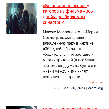
«Было или не было» у
актеров из фильма «365
дней»: разбираем их
синастрию
Микеле Морроне и Ана-Мария
Секлюцкая, сыгравшие
влюбленную пару в картине
«365 дней», были так
убедительны, что заставили
многих зрителей (а особенно
зрительниц) думать, будто и в
жизни между ними кипят
нешуточные страсти. …
Новости
02:20, Май 30, 2023 | 24smi.org