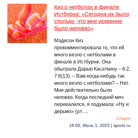
Киз о нетболах в финале
Истбурна: «Сегодня их было
столько, что мне искренне
было неловко»
Мэдисон Киз
прокомментировала то, что ей
много везло с нетболами в
финале в Истбурне. Она
обыграла Дарью Касаткину – 6:2,
7:6(13). – Вам когда-нибудь так
много везло с нетболами? – Нет.
Мне действительно было
неловко. Когда последний мяч
перевалился, я подумала: «Ну и
дерьмо» (ул …
Спорт
18:00, Июль 1, 2023 | sports.ru