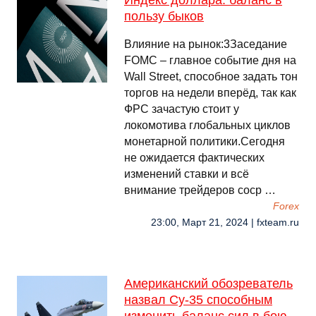
Индекс доллара: баланс в
пользу быков
Влияние на рынок:3Заседание
FOMC – главное событие дня на
Wall Street, способное задать тон
торгов на недели вперёд, так как
ФРС зачастую стоит у
локомотива глобальных циклов
монетарной политики.Сегодня
не ожидается фактических
изменений ставки и всё
внимание трейдеров соср …
Forex
23:00, Март 21, 2024 | fxteam.ru
Американский обозреватель
назвал Су-35 способным