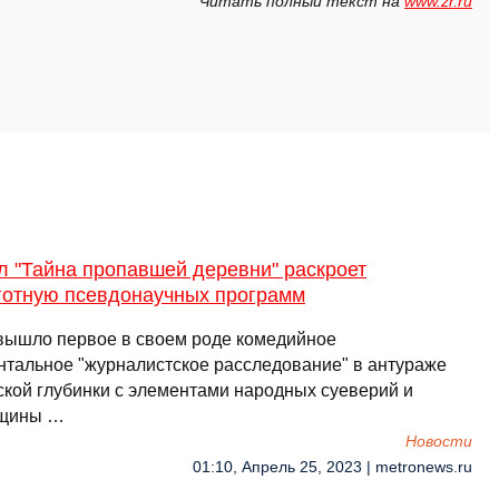
Читать полный текст на
www.zr.ru
л "Тайна пропавшей деревни" раскроет
готную псевдонаучных программ
 вышло первое в своем роде комедийное
нтальное "журналистское расследование" в антураже
ской глубинки с элементами народных суеверий и
вщины …
Новости
01:10, Апрель 25, 2023 | metronews.ru