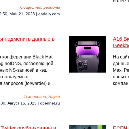
более 
Общество, регионы
9:50, Май 21, 2023 | eadaily.com
я подменить данные в
A16 Bi
Geekb
а конференции Black Hat
На сай
aginotDNS, позволяющей
данные,
тных NS-записей в кэш
Max. Ре
используемых
новых «
запросов (forwarder) и
компан
Технологии, Наука
:30, Август 15, 2023 | opennet.ru
Twitter опубликованы в
ЕСПЧ 