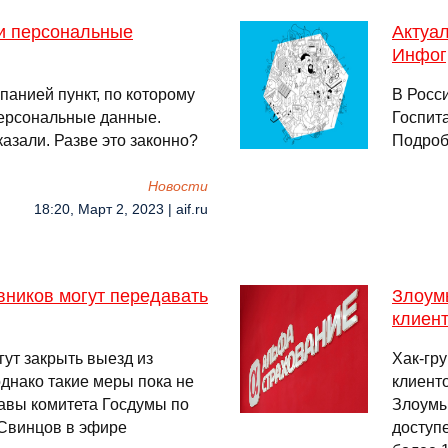
ои персональные
Актуал
Инфог
панией пункт, по которому
В Росс
персональные данные.
Госпит
азали. Разве это законно?
Подроб
Новости
18:20, Март 2, 2023 | aif.ru
вников могут передавать
Злоум
клиен
ут закрыть выезд из
Хак-гру
однако такие меры пока не
клиент
авы комитета Госдумы по
Злоумы
Свинцов в эфире
доступе