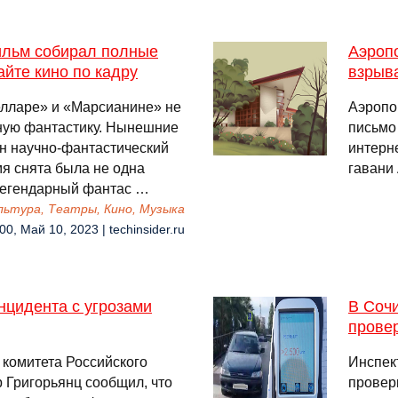
ильм собирал полные
Аэропо
айте кино по кадру
взрыв
лларе» и «Марсианине» не
Аэропор
чную фантастику. Нынешние
письмо
ин научно-фантастический
интерн
мя снята была не одна
гавани
 легендарный фантас …
льтура, Театры, Кино, Музыка
00, Май 10, 2023 | techinsider.ru
нцидента с угрозами
В Соч
провер
 комитета Российского
Инспек
 Григорьянц сообщил, что
провер