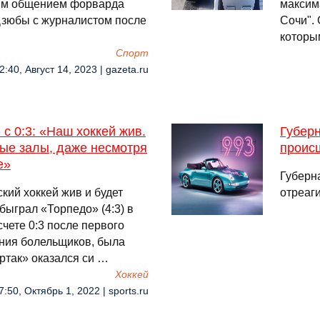
бым общением форварда
максим
Дзюбы с журналистом после
Сочи".
которым
Спорт
2:40, Август 14, 2023 | gazeta.ru
с 0:3: «Наш хоккей жив.
Губер
ные залы, даже несмотря
происш
е»
Губерн
ский хоккей жив и будет
отреаг
быграл «Торпедо» (4:3) в
чете 0:3 после первого
ания болельщиков, была
артак» оказался си …
Хоккей
7:50, Октябрь 1, 2022 | sports.ru