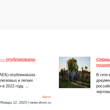
м — опубликованы
Сериа
подно
(АЕБ) опубликовала
В сети
легковых и легких
докуме
 в 2022 году. …
россий
черто
Авто
 Январь 12, 2023 | news.drom.ru