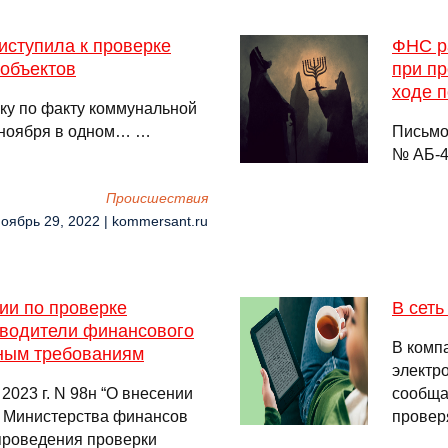
иступила к проверке
ФНС ра
 объектов
при пр
ходе п
ку по факту коммунальной
 ноября в одном… …
Письмо
№ АБ-4
Происшествия
Ноябрь 29, 2022 | kommersant.ru
ии по проверке
В сеть
оводители финансового
В комп
ным требованиям
электро
2023 г. N 98н “О внесении
сообщаю
и Министерства финансов
провер
проведения проверки