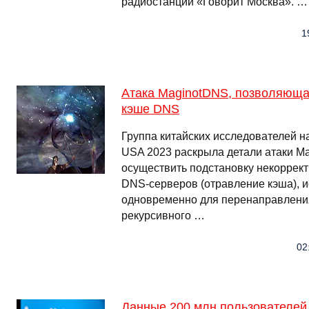
радиостанции «Говорит Москва». …
1
Атака MaginotDNS, позволяюща
кэше DNS
Группа китайских исследователей н
USA 2023 раскрыла детали атаки M
осуществить подстановку некоррек
DNS-серверов (отравление кэша), 
одновременно для перенаправления 
рекурсивного …
02
Данные 200 млн пользователей 