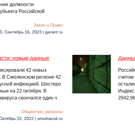
ение должности
убъекта Российской
Закон и Право
0, Сентябрь 16, 2023 | garant.ru
асти: новые данные
Данны
иксировали 42 новых
Россий
. В Смоленском регионе 42
счетом
усной инфекцией. Шестеро
остали
ные на 22 октября. В
Индекс 
авируса скончался один ч
2842,96
Общество, регионы
 Октябрь 22, 2022 | smolnarod.ru