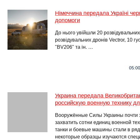
Німеччина передала Україні черг
допомоги
До нього увійшли 20 розвідувальних
розвідувальних дронів Vectror, 10 г
"BV206" та ін. …
05:00
Украина передала Великобрита
российскую военную технику дл
Вооружённые Силы Украины почти з
захватить сотни единиц военной те
танки и боевые машины стали в ря
некоторые образцы изучаются спец