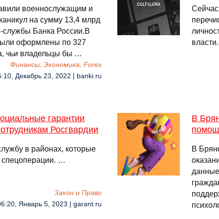
тавили военнослужащим и
Сейчас
каникул на сумму 13,4 млрд
перечи
с-службы Банка России.В
личнос
были оформлены по 327
власти
а, чьи владельцы бы …
Финансы, Экономика, Forex
:10, Декабрь 23, 2022 | banki.ru
оциальные гарантии
В Бря
отрудникам Росгвардии
помощ
лужбу в районах, которые
В Брян
я спецоперации. …
оказан
данные
гражда
Закон и Право
поддер
06:20, Январь 5, 2023 | garant.ru
психол