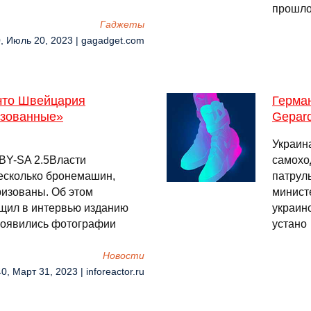
прошло
Гаджеты
, Июль 20, 2023 | gagadget.com
что Швейцария
Герма
изованные»
Gepar
Украин
C BY-SA 2.5Власти
самохо
есколько бронемашин,
патрул
изованы. Об этом
минист
щил в интервью изданию
украин
 появились фотографии
устано
Новости
0, Март 31, 2023 | inforeactor.ru