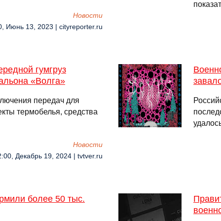
показа
Новости
0, Июнь 13, 2023 | cityreporter.ru
ередной гумгруз
Военн
альона «Волга»
завало
ключения передач для
Россий
екты термобелья, средства
послед
удалось
Новости
:00, Декабрь 19, 2024 | tvtver.ru
мили более 50 тыс.
Правит
военн