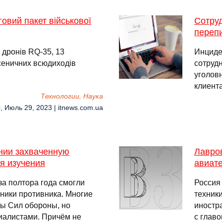
овий пакет військової
Сотру
перепи
 дронів RQ-35, 13
Инциде
усеничних всюдиходів
сотруд
уголовн
клиента
Технологии, Наука
, Июль 29, 2023 | itnews.com.ua
нии захваченную
Лавро
я изучения
авиате
а полтора года смогли
Россия
хники противника. Многие
техник
ды Сил обороны, но
иностр
иалистами. Причём не
с глав