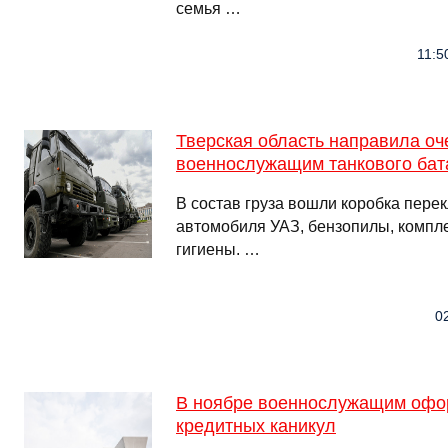
семья …
11:5
Тверская область направила оч
военнослужащим танкового бат
В состав груза вошли коробка пере
автомобиля УАЗ, бензопилы, компл
гигиены. …
02
В ноябре военнослужащим офор
кредитных каникул