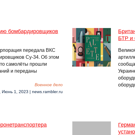
тию бомбардировщиков
Брита
БТР и
орпорация передала ВКС
Велико
ировщиков Су-34. Об этом
артилл
что самолёты прошли
сообщае
аний и переданы
Украин
оборуд
оборуд
Военное дело
, Июнь 1, 2023 | news.rambler.ru
бронетранспортера
Герма
устано