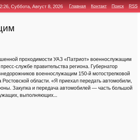
2:26, Суббота, Август 8, 2026
Главная
Контакт
Поиск
RSS
щим
вышенной проходимости УАЗ «Патриот» военнослужащим
 пресс-службе правительства региона. Губернатор
6 внедорожников военнослужащим 150-й мотострелковой
а Ростовской области. «Я приехал передать автомобили,
роны. Закупка и передача автомобилей — часть большой
ужащих, выполняющих...