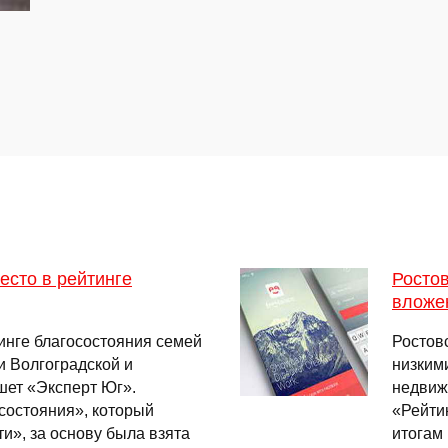
есто в рейтинге
Ростов
вложе
тинге благосостояния семей
Ростов
и Волгоградской и
низким
шет «Эксперт Юг».
недвиж
состояния», который
«Рейти
и», за основу была взята
итогам 