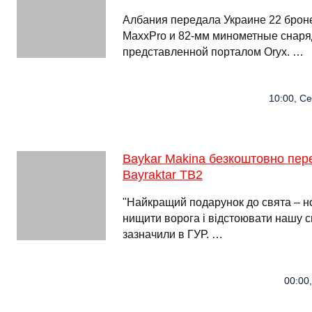
Албания передала Украине 22 брон
MaxxPro и 82-мм минометные снаря
представленной порталом Oryx. …
10:00, Се
Baykar Makina безкоштовно пе
Bayraktar ТВ2
"Найкращий подарунок до свята – н
нищити ворога і відстоювати нашу с
зазначили в ГУР. …
00:00,