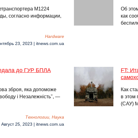
етранспортера M1224
Об это
ды, согласно информации,
как со
беспил
Hardware
нтябрь 23, 2023 | itnews.com.ua
редала до ГУР БПЛА
FT: И
самох
ова зброя, яка допоможе
Как ст
вободу і Незалежність", —
в этом
(САУ) 
Технологии, Наука
 Август 25, 2023 | itnews.com.ua