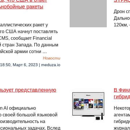
ь, что США в ответ
SYPA
ьнобойные ракеты
Дрон сп
Дальнос
аллистических ракет у
120км, 
ого США начнут поставлять
MS, сообщает Financial
й стран Запада. По данным
ийской армии сотни …
Новости
18:50, Март 6, 2023 | meduza.io
льзует представленную
В Финл
гибри
en AI официально
Некото
ю своей большой языковой
агента
оизводительность на
гибрид
ссиональных задачах. Вслед
журнал