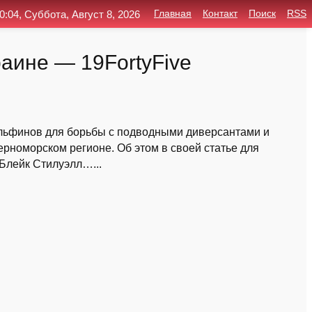
0:04, Суббота, Август 8, 2026
Главная
Контакт
Поиск
RSS
аине — 19FortyFive
ельфинов для борьбы с подводными диверсантами и
рноморском регионе. Об этом в своей статье для
 Блейк Стилуэлл…...