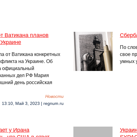
от Ватикана планов
Сберба
 Украине
По сло
ла от Ватикана конкретных
свое п
фликта на Украине. Об
умных 
ла официальный
ранных дел РФ Мария
яшний день российская
Новости
13:10, Май 3, 2023 | regnum.ru
пает у Ирана
Украи