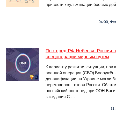
привести к кульминации боевых де
04:00, Фе
Постпред РФ Небензя: Россия г
спецоперации мирным путём
К варианту развития ситуации, при
военной операции (СВО) Вооружённ
денацификации на Украине могли б
переговоров, готова Россия. Об это
российский постпред при ООН Васи
заседания С …
11: