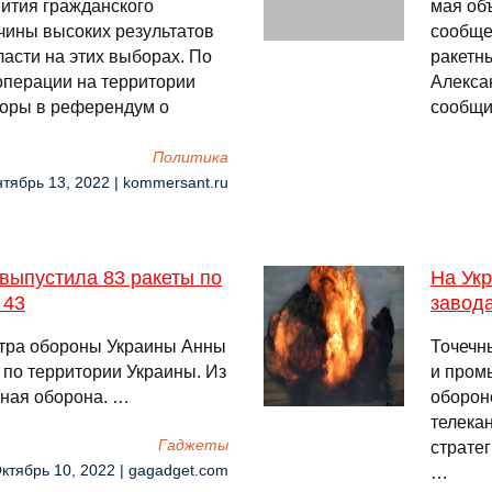
ития гражданского
мая об
чины высоких результатов
сообще
ласти на этих выборах. По
ракетн
операции на территории
Алекса
боры в референдум о
сообщи
Политика
нтябрь 13, 2022 | kommersant.ru
выпустила 83 ракеты по
На Укр
 43
завод
тра обороны Украины Анны
Точечн
 по территории Украины. Из
и пром
шная оборона. …
оборон
телека
Гаджеты
стратег
Октябрь 10, 2022 | gagadget.com
…