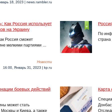
нварь 18, 2023 | news.rambler.ru
: Как Россия использует
Россия
ков на Украину
По инф
как Россия сможет
страна
аине мелкими партиями …
Новости
16:00, Январь 31, 2023 | kp.ru
инации боевых действий
Карта 
Специа
ны может стать
Донбас
Москвы и Киева, а также
Отслед