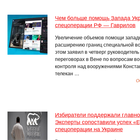
Чем больше помощь Запада Укр
спецоперации РФ — Гаврилов
Увеличение объемов помощи западн
расширению границ специальной во
этом заявил в четверг руководитель
переговорах в Вене по вопросам во
контроля над вооружениями Конста
телекан …
О
Избиратели поддержали главно
Эксперты сопоставили успех «Е
спецоперации на Украине