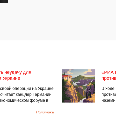
ь неудачу для
«РИА 
а Украине
проти
 своей операции на Украине
В ходе
 считает канцлер Германии
против
 экономическом форуме в
назем
Политика