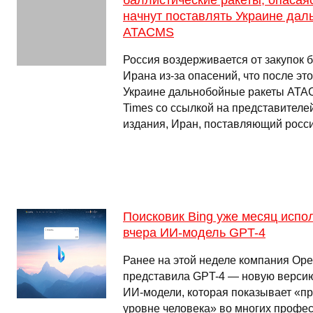
баллистические ракеты, опасаяс
начнут поставлять Украине дал
ATACMS
Россия воздерживается от закупок б
Ирана из-за опасений, что после эт
Украине дальнобойные ракеты ATAC
Times со ссылкой на представителе
издания, Иран, поставляющий росс
Поисковик Bing уже месяц испо
вчера ИИ-модель GPT-4
Ранее на этой неделе компания Op
представила GPT-4 — новую верси
ИИ-модели, которая показывает «пр
уровне человека» во многих профе