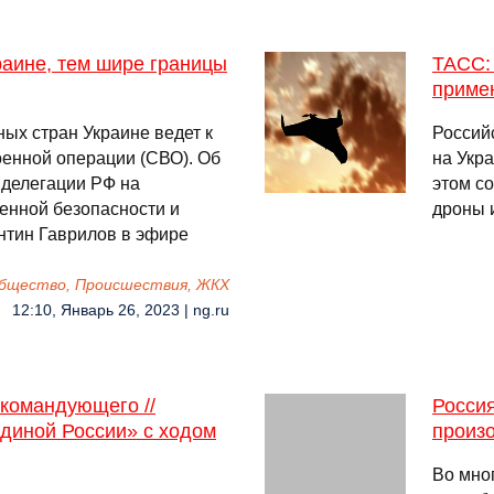
аине, тем шире границы
ТАСС:
приме
ых стран Украине ведет к
Россий
енной операции (СВО). Об
на Укр
 делегации РФ на
этом с
енной безопасности и
дроны и
нтин Гаврилов в эфире
бщество, Происшествия, ЖКХ
12:10, Январь 26, 2023 | ng.ru
командующего //
Россия
диной России» с ходом
произ
Во мног