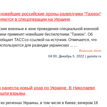
 новейшие российские дроны-разведчики "Тахион"
няются в спецоперации на Украине
ские военные в зоне проведения специальной военной
аине применят новейшие беспилотники "Тахион". Об
ообщает ТАССсо ссылкой на источник. Отмечается, что
спользуются для разведки украинских ... …
Военное дело
04:00, Декабрь 5, 2022 | gazeta.ru
 нанесла новый удар по Украине. В Николаеве
ошли взрывы
их регионах Украины, в том числе в Киеве, вечером 16