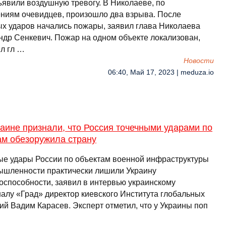
ъявили воздушную тревогу. В Николаеве, по
ниям очевидцев, произошло два взрыва. После
ых ударов начались пожары, заявил глава Николаева
ндр Сенкевич. Пожар на одном объекте локализован,
л гл …
Новости
06:40, Май 17, 2023 | meduza.io
аине признали, что Россия точечными ударами по
ам обезоружила страну
ые удары России по объектам военной инфраструктуры
ышленности практически лишили Украину
оспособности, заявил в интервью украинскому
налу «Град» директор киевского Института глобальных
ий Вадим Карасев. Эксперт отметил, что у Украины поп