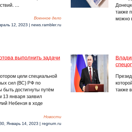
йствий. …
Донецк
также 
Военное дело
можно 
враль 12, 2023 | news.rambler.ru
отова выполнить задачи
Влади
спецо
 котором цели специальной
Презид
ых сил (ВС) РФ по
которо
ы быть достигнуты путём
также 
м 13 января заявил
лий Небензя в ходе
Новости
30, Январь 14, 2023 | regnum.ru