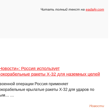
Читать полный текст на
eadaily.com
Новости»: Россия использует
вокорабельные ракеты X-32 для наземных целей
 военной операции Россия применяет
окорабельные крылатые ракеты Х-32 для ударов по
ным… …
Новости