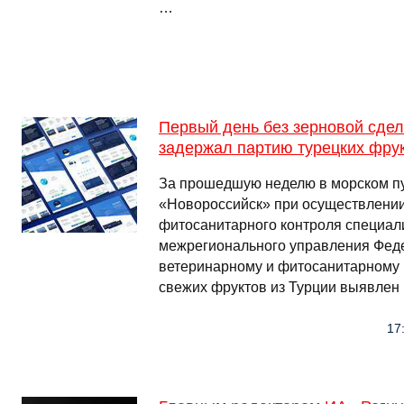
…
Первый день без зерновой сдел
задержал партию турецких фру
За прошедшую неделю в морском пу
«Новороссийск» при осуществлении
фитосанитарного контроля специа
межрегионального управления Фед
ветеринарному и фитосанитарному 
свежих фруктов из Турции выявлен
17