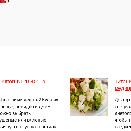
itfort KT-1940: не
Титани
медици
Что с ними делать? Куда их
Доктор
ренье, повидло и джем.
специа
 можно выбрать
диетоло
сушеные или вяленые
чтобы 
бычную и вкусную пастилу.
следуе