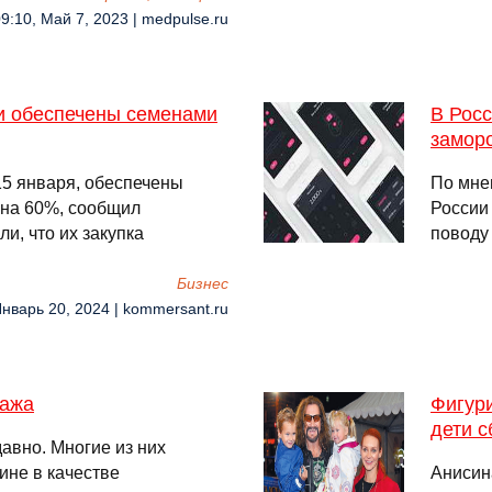
9:10, Май 7, 2023 | medpulse.ru
ии обеспечены семенами
В Рос
замор
15 января, обеспечены
По мне
 на 60%, сообщил
России
и, что их закупка
поводу
Бизнес
Январь 20, 2024 | kommersant.ru
сажа
Фигури
дети 
авно. Многие из них
ине в качестве
Анисин