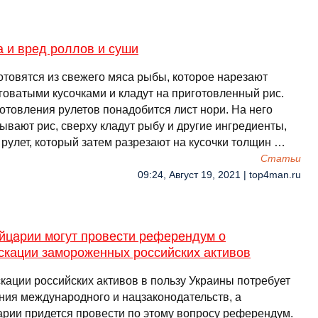
 и вред роллов и суши
отовятся из свежего мяса рыбы, которое нарезают
говатыми кусочками и кладут на приготовленный рис.
готовления рулетов понадобится лист нори. На него
ывают рис, сверху кладут рыбу и другие ингредиенты,
 рулет, который затем разрезают на кусочки толщин …
Cтатьи
09:24, Август 19, 2021 | top4man.ru
йцарии могут провести референдум о
скации замороженных российских активов
кации российских активов в пользу Украины потребует
ния международного и нацзаконодательств, а
рии придется провести по этому вопросу референдум.