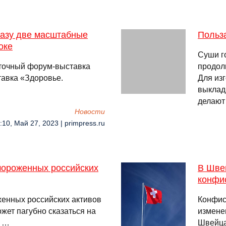
разу две масштабные
Польза
оке
Суши г
точный форум-выставка
продол
тавка «Здоровье.
Для из
выклад
делают
Новости
:10, Май 27, 2023 | primpress.ru
мороженных российских
В Шве
конфи
енных российских активов
Конфис
жет пагубно сказаться на
измене
. …
Швейца