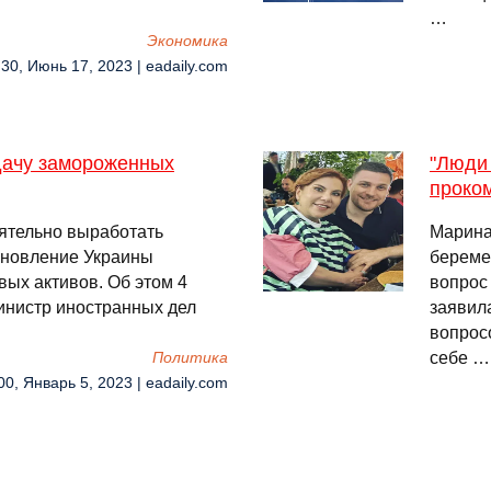
…
Экономика
:30, Июнь 17, 2023 | eadaily.com
дачу замороженных
"Люди 
проко
ятельно выработать
Марина
ановление Украины
береме
ых активов. Об этом 4
вопрос
инистр иностранных дел
заявил
вопрос
себе …
Политика
00, Январь 5, 2023 | eadaily.com