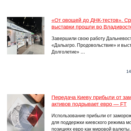
«От овощей до ДНК-тестов». С
выставки прошли во Владивост
Завершили свою работу Дальневос
«Дальагро. Продовольствие» и выс
Долголетие» …
14
Передача Киеву прибыли от за
активов подрывает евро — FT
Использование прибыли от заморож
для поддержки киевского режима мо
позициях евро как мировой валюты