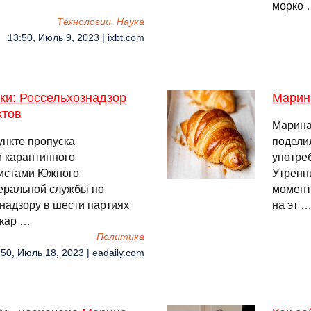
морко 
Технологии, Наука
13:50, Июль 9, 2023 | ixbt.com
ки: Россельхознадзор
Марин
ктов
Марина 
нкте пропуска
подели
 карантинного
употреб
листами Южного
Утренн
еральной службы по
момент
надзору в шести партиях
на эт 
 кар …
Политика
:50, Июль 18, 2023 | eadaily.com