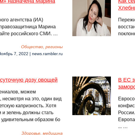
м» назначена Марина
Как с
Хлебн
го агентства (ИА)
Пережи
 правозащитница Марина
восстан
сайте российского СМИ. …
поклон
Общество, регионы
Ноябрь 7, 2022 | news.rambler.ru
 суточную дозу овощей
В ЕС 
замор
ениалов, можем
, несмотря на это, один вид
Евросо
етскую капризность. Хотя
конфис
 и зелень должны стать
России.
 удивительным образом бо
Европа
... …
Здоровье, медицина