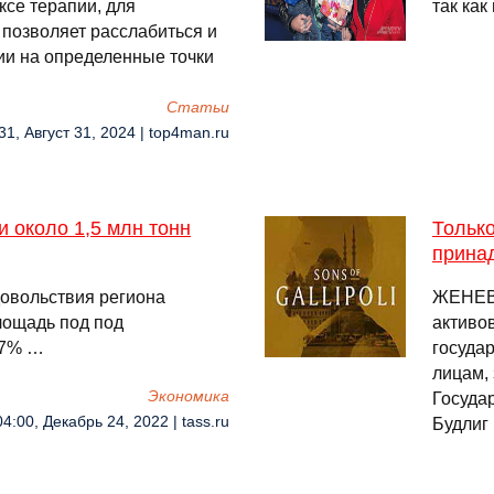
ксе терапии, для
так как
позволяет расслабиться и
ии на определенные точки
Cтатьи
31, Август 31, 2024 | top4man.ru
и около 1,5 млн тонн
Тольк
прина
довольствия региона
ЖЕНЕВА
лощадь под под
активо
37% …
госуда
лицам,
Экономика
Госуда
04:00, Декабрь 24, 2022 | tass.ru
Будлиг