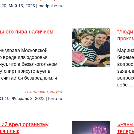
:20, Май 13, 2023 | medpulse.ru
ьного пива наличием
"Люди 
проко
инздрава Московской
Марина
о вреде для здоровья
береме
ул, что в безалкогольном
вопрос
, спирт присутствует в
заявил
о считается безвредным, ч
вопрос
себе …
Технологии, Наука
01:10, Февраль 2, 2023 | ferra.ru
ший вред организму
«Рань
 шашлык
тепер