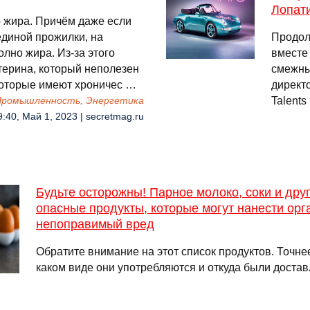
Лопати
о жира. Причём даже если
единой прожилки, на
Продол
лно жира. Из-за этого
вместе
терина, который неполезен
смежных
которые имеют хроничес …
директ
Talents
 Промышленность, Энергетика
9:40, Май 1, 2023 | secretmag.ru
Будьте осторожны! Парное молоко, соки и дру
опасные продукты, которые могут нанести орг
непоправимый вред
Обратите внимание на этот список продуктов. Точнее,
каком виде они употребляются и откуда были доста