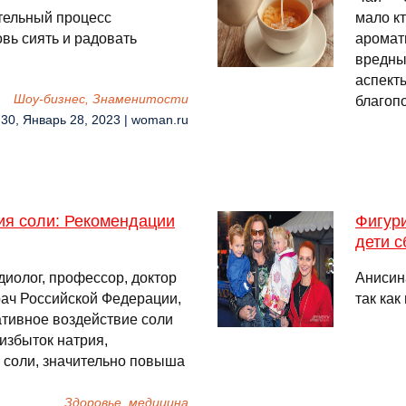
тельный процесс
мало кт
вь сиять и радовать
аромат
вредны
аспект
Шоу-бизнес, Знаменитости
благоп
:30, Январь 28, 2023 | woman.ru
ния соли: Рекомендации
Фигури
дети 
иолог, профессор, доктор
Анисин
рач Российской Федерации,
так как
тивное воздействие соли
 избыток натрия,
 соли, значительно повыша
Здоровье, медицина