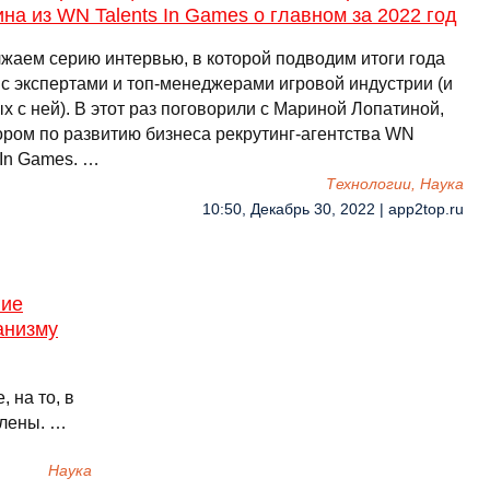
на из WN Talents In Games о главном за 2022 год
жаем серию интервью, в которой подводим итоги года
 с экспертами и топ-менеджерами игровой индустрии (и
 с ней). В этот раз поговорили с Мариной Лопатиной,
ором по развитию бизнеса рекрутинг-агентства WN
 In Games. …
Технологии, Наука
10:50, Декабрь 30, 2022 | app2top.ru
гие
анизму
 на то, в
влены. …
Наука