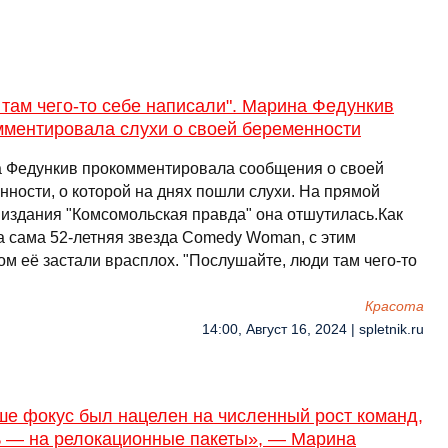
там чего-то себе написали". Марина Федункив
мментировала слухи о своей беременности
 Федункив прокомментировала сообщения о своей
нности, о которой на днях пошли слухи. На прямой
 издания "Комсомольская правда" она отшутилась.Как
а сама 52-летняя звезда Comedy Woman, с этим
ом её застали врасплох. "Послушайте, люди там чего-то
Красота
14:00, Август 16, 2024 | spletnik.ru
ше фокус был нацелен на численный рост команд,
ь — на релокационные пакеты», — Марина