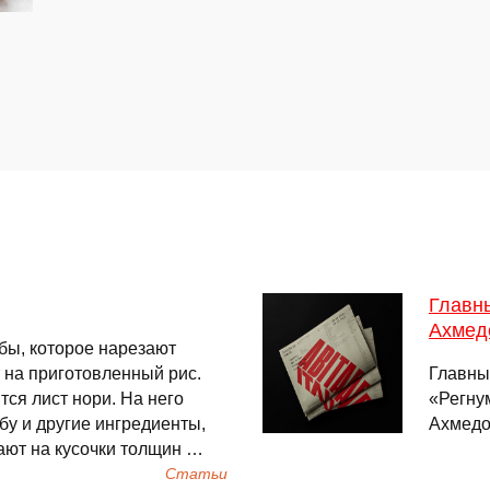
Главн
Ахмед
бы, которое нарезают
 на приготовленный рис.
Главны
ся лист нори. На него
«Регну
бу и другие ингредиенты,
Ахмедо
зают на кусочки толщин …
Cтатьи