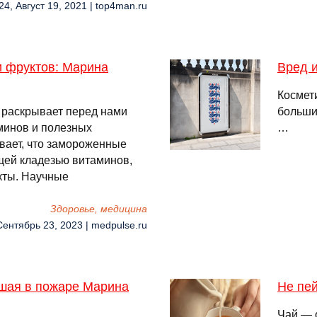
24, Август 19, 2021 | top4man.ru
 фруктов: Марина
Вред и
Космет
 раскрывает перед нами
больши
минов и полезных
…
вает, что замороженные
щей кладезью витаминов,
кты. Научные
Здоровье, медицина
Сентябрь 23, 2023 | medpulse.ru
вшая в пожаре Марина
Не пей
Чай — 