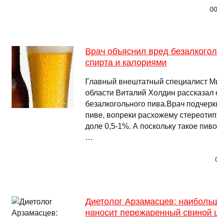
00
Врач объяснил вред безалкогол
спирта и калориями
Главный внештатный специалист М
области Виталий Холдин рассказал 
безалкогольного пива.Врач подчеркн
пиве, вопреки расхожему стереотипу
доле 0,5-1%. А поскольку такое пив
…
Диетолог Арзамасцев: наиболь
наносит пережаренный свиной