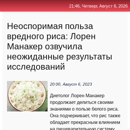
21:46, Четверг, Август 6, 2026
Главная
Контакт
Поиск
RSS
Неоспоримая польза
вредного риса: Лорен
Манакер озвучила
неожиданные результаты
исследований
20:00, Август 6, 2023
Диетолог Лорен Манакер
продолжает делиться своими
знаниями о пользе белого риса.
Она подчеркивает, что рис также
обладает прекрасным влиянием
на пищеварительную систему.