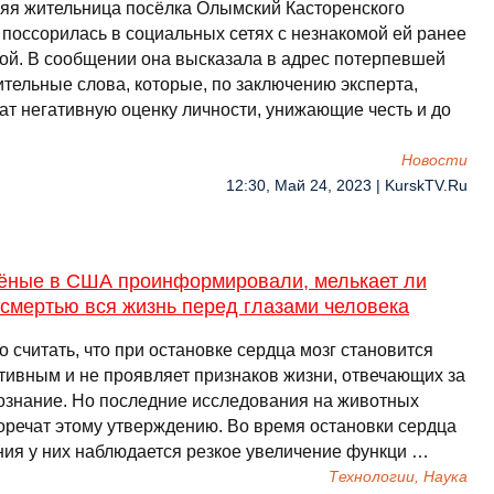
няя жительница посёлка Олымский Касторенского
 поссорилась в социальных сетях с незнакомой ей ранее
ой. В сообщении она высказала в адрес потерпевшей
ительные слова, которые, по заключению эксперта,
ат негативную оценку личности, унижающие честь и до
Новости
12:30, Май 24, 2023 | KurskTV.Ru
чёные в США проинформировали, мелькает ли
смертью вся жизнь перед глазами человека
 считать, что при остановке сердца мозг становится
тивным и не проявляет признаков жизни, отвечающих за
ознание. Но последние исследования на животных
оречат этому утверждению. Во время остановки сердца
ния у них наблюдается резкое увеличение функци …
Технологии, Наука