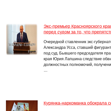
Экс-премьер Красноярского кр
перед судом за то, что препятс
Очередной ставленник экс-губернат
Александра Усса, ставший фигурант
под суд. Бывшего председателя пра
края Юрия Лапшина следствие обв
должностных полномочий, получении
…
Курянка-наркоманка обокрала 