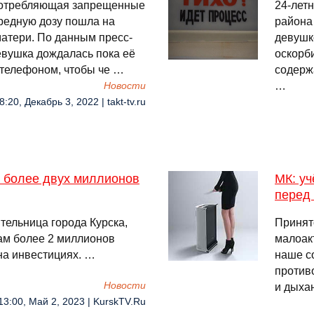
потребляющая запрещенные
24-лет
ередную дозу пошла на
района
атери. По данным пресс-
девушк
девушка дождалась пока её
оскорб
ё телефоном, чтобы че …
содерж
…
Новости
8:20, Декабрь 3, 2022 | takt-tv.ru
 более двух миллионов
МК: у
перед 
тельница города Курска,
Принято
ам более 2 миллионов
малоак
на инвестициях. …
наше с
против
Новости
и дыха
13:00, Май 2, 2023 | KurskTV.Ru