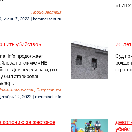
БГИТУ.
Происшествия
0, Июнь 7, 2023 | kommersant.ru
ршить убийство»
76-лет
nal.info продолжает
Суд пр
айлова по кличке «НЕ
рожден
ств. Две недели назад из
строго
у был этапирован
и&raq …
 Промышленность, Энергетика
екабрь 12, 2022 | rucriminal.info
в колонию за жестокое
Девять
убийст