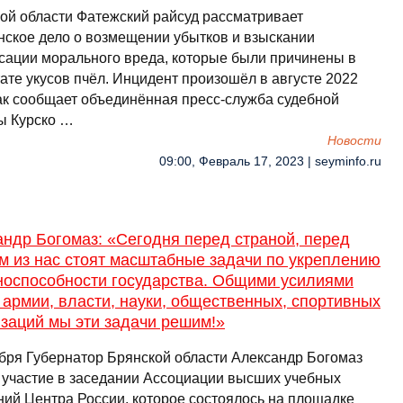
кой области Фатежский райсуд рассматривает
нское дело о возмещении убытков и взыскании
сации морального вреда, которые были причинены в
ате укусов пчёл. Инцидент произошёл в августе 2022
Как сообщает объединённая пресс-служба судебной
ы Курско …
Новости
09:00, Февраль 17, 2023 | seyminfo.ru
ндр Богомаз: «Сегодня перед страной, перед
м из нас стоят масштабные задачи по укреплению
носпособности государства. Общими усилиями
армии, власти, науки, общественных, спортивных
заций мы эти задачи решим!»
ября Губернатор Брянской области Александр Богомаз
 участие в заседании Ассоциации высших учебных
ний Центра России, которое состоялось на площадке