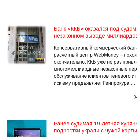
Банк «ККБ» оказался под судом
незаконном выводе миллиардов
Консервативный коммерческий банк
расчётный центр WebMoney – похо
окончательно. ККБ уже не раз привле
многомиллиардные незаконные пер
обслуживание клиентов теневого иг
иск ему предъявляет Генпрокура …
0
Ранее судимая 19-летняя курянк
подростки украли с чужой карты