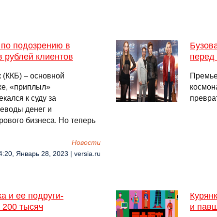
 по подозрению в
Бузов
 рублей клиентов
перед
 (ККБ) – основной
Премье
же, «приплыл»
космона
кался к суду за
превра
еводы денег и
рового бизнеса. Но теперь
Новости
4:20, Январь 28, 2023 | versia.ru
а и ее подруги-
Курянк
 200 тысяч
и павш