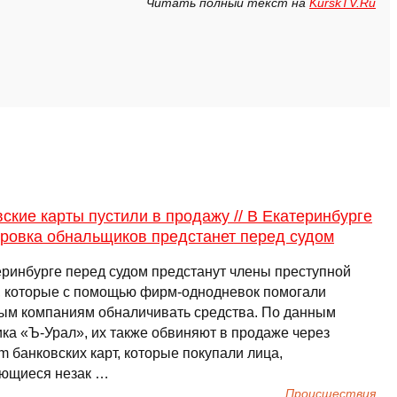
Читать полный текст на
KurskTV.Ru
ские карты пустили в продажу // В Екатеринбурге
ировка обнальщиков предстанет перед судом
еринбурге перед судом предстанут члены преступной
, которые с помощью фирм-однодневок помогали
ым компаниям обналичивать средства. По данным
ика «Ъ-Урал», их также обвиняют в продаже через
m банковских карт, которые покупали лица,
ющиеся незак …
Происшествия