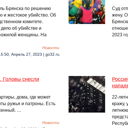
ель Брянска по решению
Суд от
ю и жестокое убийство. Об
жену. 
дственном комитете.
Брянск
 дело об убийстве и
отноше
 пожилой женщины. На
2023 г
Новости
15:50, Апрель 27, 2023 | go32.ru
. Головы снесли
Россия
нападе
ртиры, дома, где может
22-лет
ты ружья и патроны. Есть
кражу, 
уженный. …
летнюю
предст
Новости
Респуб