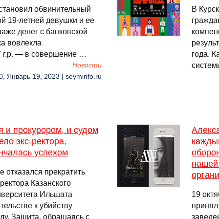
становил обвинительный
В Курс
й 19-летней девушки и ее
гражда
раже денег с банковской
компен
ка вовлекла
результ
 г.р. — в совершение …
года. 
систем
Новости
0, Январь 19, 2023 | seyminfo.ru
 и прокурором, и судом
Алекса
ело экс-ректора,
кажды
енчалась успехом
оборо
нашей 
ве отказался прекратить
органи
ректора Казанского
иверситета Ильшата
19 окт
тельстве к убийству
принял
ду. Защита, обращаясь с
заведе