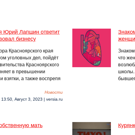
ая Юрий Лапшин ответит
Знаком
твовал бизнесу
женщи
ора Красноярского края
Знаком
ом уголовных дел, пойдёт
что же
вительства Красноярского
возлюб
иняет в превышении
школы.
 взятки, а также воспрепя
бывшего
Новости
13:50, Август 3, 2023 | versia.ru
собственную мать
Курянк