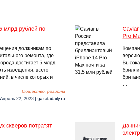
5 млрд рублей по
Caviar
Pro Ma
вещения должникам по
Компан
итального ремонта, где
версию
города достигает 5 млрд
Высока
ать извещения, всего
брилли
ий, в числе которых и
британс
…
Общество, регионы
 Апрель 22, 2023 | gazetadaily.ru
ух скверов потратят
Дачник
элект