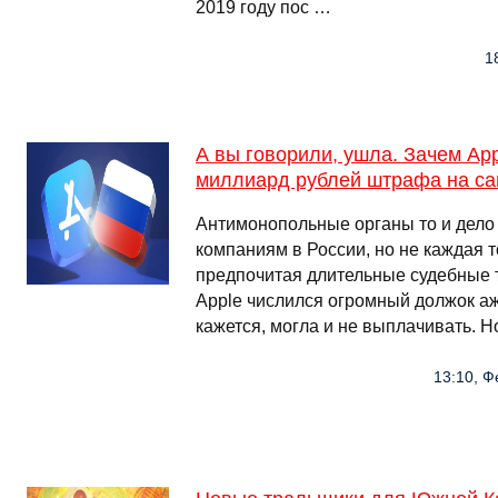
2019 году пос …
1
А вы говорили, ушла. Зачем App
миллиард рублей штрафа на с
Антимонопольные органы то и дело
компаниям в России, но не каждая т
предпочитая длительные судебные т
Apple числился огромный должок аж 
кажется, могла и не выплачивать. Н
13:10, Ф