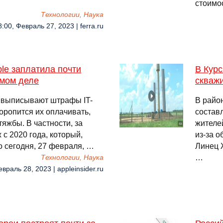
стоимо
Технологии, Наука
8:00, Февраль 27, 2023 | ferra.ru
le заплатила почти
В Кур
амом деле
скваж
 выписывают штрафы IT-
В райо
оропится их оплачивать,
составл
яжбы. В частности, за
жителе
с 2020 года, который,
из-за о
о сегодня, 27 февраля, …
Линец 
…
Технологии, Наука
евраль 28, 2023 | appleinsider.ru