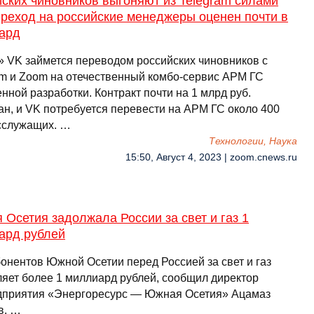
ских чиновников выгоняют из Telegram силами
ереход на российские менеджеры оценен почти в
ард
» VK займется переводом российских чиновников с
am и Zoom на отечественный комбо-сервис АРМ ГС
нной разработки. Контракт почти на 1 млрд руб.
ан, и VK потребуется перевести на АРМ ГС около 400
осслужащих. …
Технологии, Наука
15:50, Август 4, 2023 | zoom.cnews.ru
Осетия задолжала России за свет и газ 1
ард рублей
бонентов Южной Осетии перед Россией за свет и газ
ляет более 1 миллиард рублей, сообщил директор
дприятия «Энергоресурс — Южная Осетия» Ацамаз
в. …