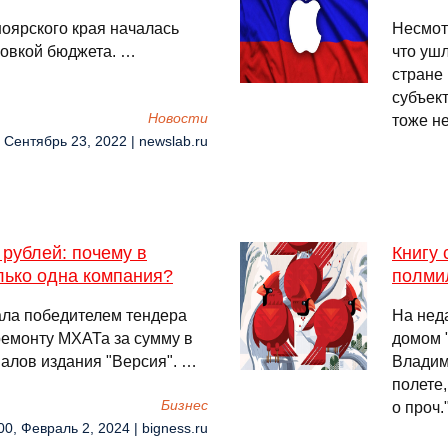
оярского края началась
Несмот
ровкой бюджета. …
что ушл
стране 
субъект
Новости
тоже не
, Сентябрь 23, 2022 | newslab.ru
рублей: почему в
Книгу 
лько одна компания?
полми
ла победителем тендера
На нед
ремонту МХАТа за сумму в
домом 
иалов издания "Версия". …
Владими
полете,
Бизнес
о проч.
00, Февраль 2, 2024 | bigness.ru