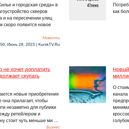
илье и городская среда» в
Потреби
агоустройство скверов
как бол
 и на пересечении улиц
м скоро появится новое
Новости
:50, Июнь 28, 2023 | KurskTV.Ru
 не хочет доплатить
Новый 
одолжает скупать
милли
О стоим
аются новые приобретения
канала
е она прилагает, чтобы
предпр
чти незаметно для публики
минима
ежду ретейлером и
кроссов
ону стоит чуть меньше ми …
голубо
Бизнес