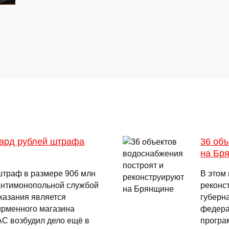
иард рублей штрафа
36 объ
на Бр
штраф в размере 906 млн
В этом
антимонопольной службой
реконс
казания является
губерн
ирменного магазина
федера
АС возбудил дело ещё в
програ