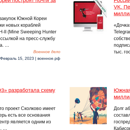
реи построят почти за
Россий
VK. П
милли
закупок Южной Кореи
ки новых кораблей
«Дочка
II (Mine Sweeping Hunter
Telegr
о ссылкой на пресс-службу
собстве
а. …
подпис
тыс. г
Военное дело
 Февраль 15, 2023 | военное.рф
О3» разработала схему
Южная 
милли
то проект Сколково имеет
Долг а
перь есть все основания
состав
ентр является одним из
госпре
. …
Кабисо