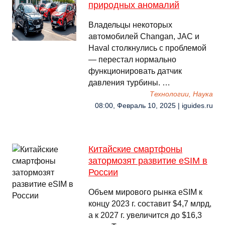
природных аномалий
Владельцы некоторых
автомобилей Changan, JAC и
Haval столкнулись с проблемой
— перестал нормально
функционировать датчик
давления турбины. …
Технологии, Наука
08:00, Февраль 10, 2025 | iguides.ru
Китайские смартфоны
затормозят развитие eSIM в
России
Объ­ем ми­рово­го рын­ка eSIM к
кон­цу 2023 г. сос­та­вит $4,7 млрд,
а к 2027 г. уве­личит­ся до $16,3