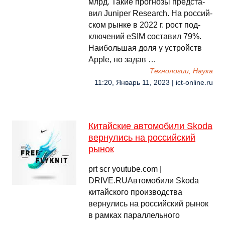
млрд. Та­кие прог­но­зы пред­ста­
вил Juniper Research. На рос­сий­
ском рын­ке в 2022 г. рост под­
клю­чений eSIM сос­та­вил 79%.
Наи­боль­шая до­ля у ус­трой­ств
Apple, но за­дав …
Технологии, Наука
11:20, Январь 11, 2023 | ict-online.ru
Китайские автомобили Skoda
вернулись на российский
рынок
prt scr youtube.com |
DRIVE.RUАвтомобили Skoda
китайского производства
вернулись на российский рынок
в рамках параллельного