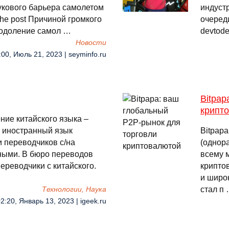
кового барьера самолетом
индустр
he post Причиной громкого
очеред
еодоление самол …
devtode
Новости
:00, Июль 21, 2023 | seyminfo.ru
Bitpap
крипт
ние китайского языка –
т иностранный язык
Bitpap
и переводчиков с/на
(однора
нными. В бюро переводов
всему 
ереводчики с китайского.
крипто
и широ
стал п
Технологии, Наука
2:20, Январь 13, 2023 | igeek.ru