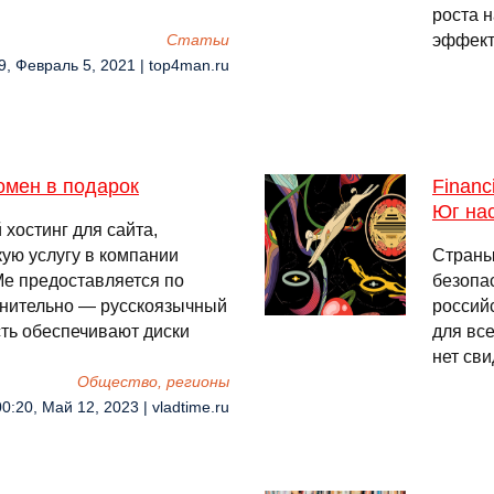
роста 
эффек
Cтатьи
9, Февраль 5, 2021 | top4man.ru
омен в подарок
Financ
Юг на
хостинг для сайта,
кую услугу в компании
Страны
Me предоставляется по
безопас
лнительно — русскоязычный
россий
ть обеспечивают диски
для все
нет сви
Общество, регионы
00:20, Май 12, 2023 | vladtime.ru