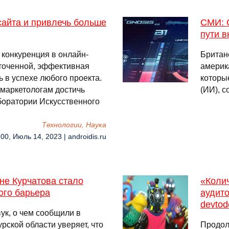
сайта и привлечь больше
СМИ: 
пути 
конкуренция в онлайн-
Британ
сточенной, эффективная
америк
 в успехе любого проекта.
которы
маркетологам достичь
(ИИ), 
боратории Искусственного
Технологии, Наука
:00, Июль 14, 2023 | androidis.ru
не Курчатова стало
«Колич
ого барьера
аудит
devtod
ук, о чем сообщили в
рской области уверяет, что
Продол