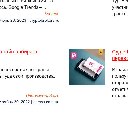
язанных с биткойнами, за
Туркме
сь. Google Trends – …
участн
трансп
Крипто
Июнь 28, 2023 | cryptobrokers.ru
нлайн набирает
Суд в 
перев
переселяться в страны
Израил
 туда свои производства.
пользу 
отправ
отметил
Интернет, Игры
страны
Ноябрь 20, 2022 | itnews.com.ua