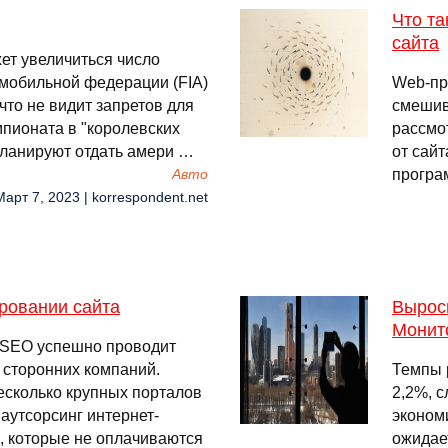
Что та
сайта
ет увеличиться число
мобильной федерации (FIA)
Web-пр
то не видит запретов для
смешив
пионата в "королевских
рассмо
планируют отдать амери …
от сай
програ
Авто
Март 7, 2023 | korrespondent.net
ировании сайта
Выросш
Монит
я SEO успешно проводит
 сторонних компаний.
Темпы 
есколько крупных порталов
2,2%, 
аутсорсинг интернет-
эконом
, которые не оплачиваются
ожидае