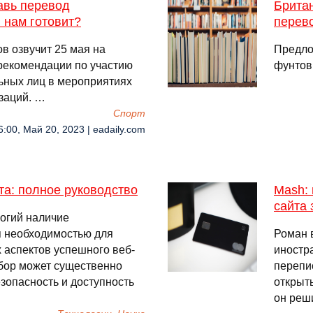
авь перевод
Брита
 нам готовит?
перево
в озвучит 25 мая на
Предло
рекомендации по участию
фунтов 
ьных лиц в мероприятиях
заций. …
Спорт
6:00, Май 20, 2023 | eadaily.com
та: полное руководство
Mash: 
сайта 
огий наличие
я необходимостью для
Роман 
 аспектов успешного веб-
иностр
ыбор может существенно
перепис
зопасность и доступность
открыт
он реш