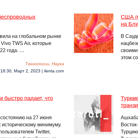
беспроводных
США п
на Бл
вила на глобальном рынке
В Сауд
Vivo TWS Air, которые
нацбез
22 года. …
своими
этом с
Технологии, Наука
18:30, Март 2, 2023 | ilenta.com
 быстро падает, что
Туркме
транзи
 состоянию на 27 июня
Ашхаба
к историческому минимуму.
Восток
ользователем Twitter,
Турцию