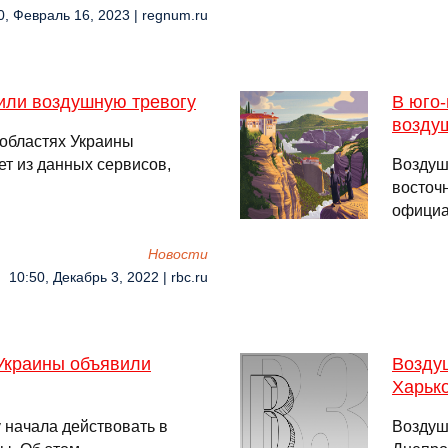
0, Февраль 16, 2023 | regnum.ru
или воздушную тревогу
В юго
возду
 областях Украины
ет из данных сервисов,
Воздуш
восточ
официа
Новости
10:50, Декабрь 3, 2022 | rbc.ru
 Украины объявили
Возду
Харьк
 начала действовать в
Воздуш