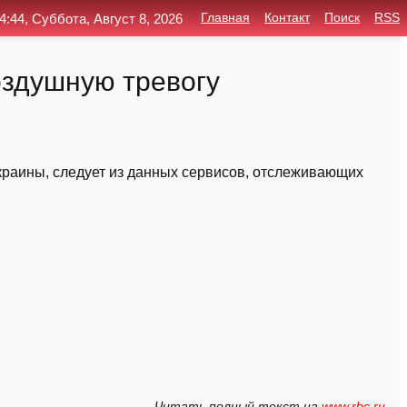
4:44, Суббота, Август 8, 2026
Главная
Контакт
Поиск
RSS
оздушную тревогу
краины, следует из данных сервисов, отслеживающих
Читать полный текст на
www.rbc.ru