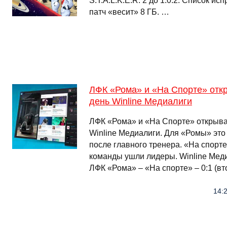
S.T.A.L.K.E.R. 2 до 1.0.2. Список и
патч «весит» 8 ГБ. …
ЛФК «Рома» и «На Спорте» отк
день Winline Медиалиги
ЛФК «Рома» и «На Спорте» открыва
Winline Медиалиги. Для «Ромы» эт
после главного тренера. «На спорте
команды ушли лидеры. Winline Медиа
ЛФК «Рома» – «На спорте» – 0:1 (в
14:2