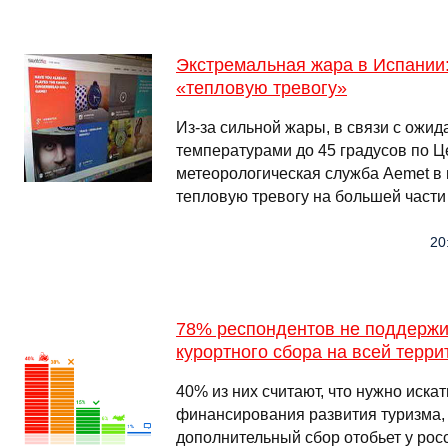
Экстремальная жара в Испании
«тепловую тревогу»
Из-за сильной жары, в связи с ожи
температурами до 45 градусов по Ц
метеорологическая служба Aemet в
тепловую тревогу на большей части
20
78% респондентов не поддерж
курортного сбора на всей терри
40% из них считают, что нужно искат
финансирования развития туризма,
дополнительный сбор отобьет у рос