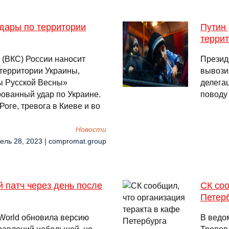
дары по территории
Путин 
терри
 (ВКС) России наносит
Презид
территории Украины,
вывозил
ы Русской Весны»
делега
ованный удар по Украине.
поводу 
оге, тревога в Киеве и во
Новости
рель 28, 2023 | compromat.group
й патч через день после
СК соо
Петерб
 World обновила версию
В ведо