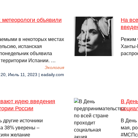
: метеорологи объявили
На вс
введе
даемыми в некоторых местах
Режим 
ельсию, испанская
Ханты-
 понедельник объявила
распро
 территории Испании. …
Экология
:20, Июль 11, 2023 | eadaily.com
ивают идею введения
В День
тории России
социа
ь другие источники
В День
 а 38% уверены –
мая, р
сиян желание
#МСПсп