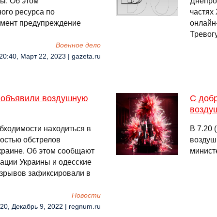
ы. Об этом
Днепро
ого ресурса по
частях
омент предупреждение
онлайн
Тревог
Военное дело
20:40, Март 22, 2023 | gazeta.ru
е объявили воздушную
С добр
возду
бходимости находиться в
В 7.20 
ностью обстрелов
воздуш
краине. Об этом сообщают
минист
ации Украины и одесские
взрывов зафиксировали в
Новости
:20, Декабрь 9, 2022 | regnum.ru