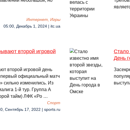
справлений небольшой, но
Трепов
являет
Интернет, Игры
05:00, Декабрь 1, 2024 | itc.ua
рывают второй игровой
Стало 
День г
ют второй игровой день
Засекр
о первый официальный матч
популя
» сильно изменились. Из
выступ
лига 1-й тур. Группа А
торой тайм) ЛФК «Ро …
Спорт
0, Сентябрь 17, 2022 | sports.ru