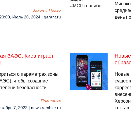
Минэко
средне
Закон и Право
день п
20:00, Июль 20, 2024 | garant.ru
ая ЗАЭС, Киев играет
Новые 
ы
образ
ориться о параметрах зоны
Новые 
АЭС), чтобы создание
сущест
степени безопасности
коррес
внесен
Херсон
Политика
состав
екабрь 7, 2022 | news.rambler.ru