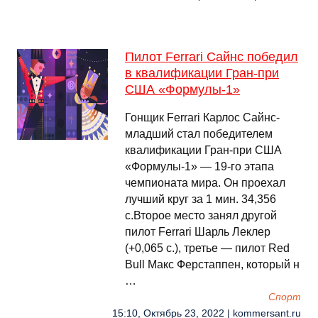
Пилот Ferrari Сайнс победил
в квалификации Гран-при
США «Формулы-1»
Гонщик Ferrari Карлос Сайнс-
младший стал победителем
квалификации Гран-при США
«Формулы-1» — 19-го этапа
чемпионата мира. Он проехал
лучший круг за 1 мин. 34,356
с.Второе место занял другой
пилот Ferrari Шарль Леклер
(+0,065 с.), третье — пилот Red
Bull Макс Ферстаппен, который н
…
Спорт
15:10, Октябрь 23, 2022 | kommersant.ru