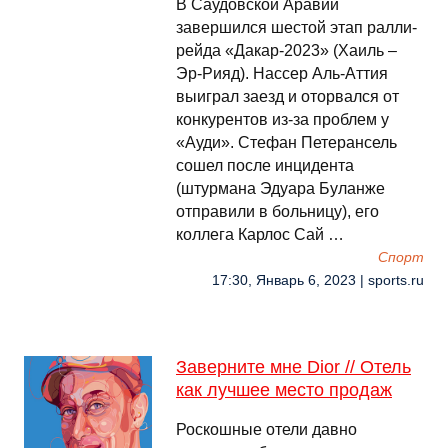
В Саудовской Аравии
завершился шестой этап ралли-
рейда «Дакар-2023» (Хаиль –
Эр-Рияд). Нассер Аль-Аттия
выиграл заезд и оторвался от
конкурентов из-за проблем у
«Ауди». Стефан Петерансель
сошел после инцидента
(штурмана Эдуара Буланже
отправили в больницу), его
коллега Карлос Сай …
Спорт
17:30, Январь 6, 2023 | sports.ru
Заверните мне Dior // Отель
как лучшее место продаж
Роскошные отели давно