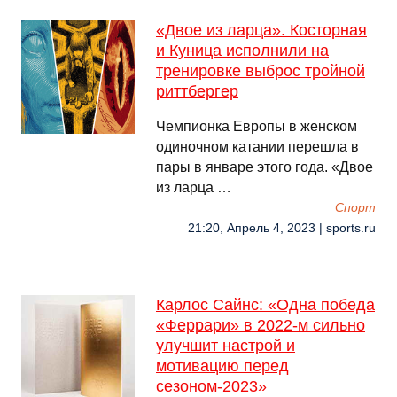
«Двое из ларца». Косторная
и Куница исполнили на
тренировке выброс тройной
риттбергер
Чемпионка Европы в женском
одиночном катании перешла в
пары в январе этого года. «Двое
из ларца …
Спорт
21:20, Апрель 4, 2023 | sports.ru
Карлос Сайнс: «Одна победа
«Феррари» в 2022-м сильно
улучшит настрой и
мотивацию перед
сезоном-2023»