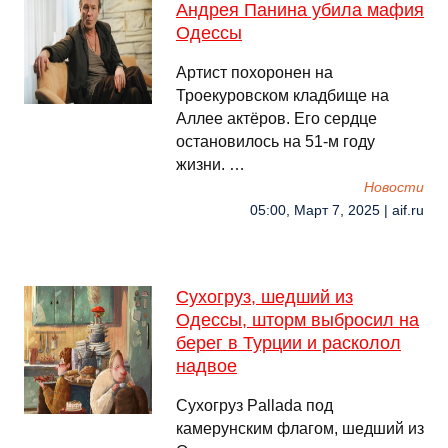
Андрея Панина убила мафия
Одессы
Артист похоронен на
Троекуровском кладбище на
Аллее актёров. Его сердце
остановилось на 51-м году
жизни. …
Новости
05:00, Март 7, 2025 | aif.ru
Сухогруз, шедший из
Одессы, шторм выбросил на
берег в Турции и расколол
надвое
Сухогруз Pallada под
камерунским флагом, шедший из