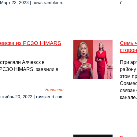
с …
 Март 22, 2023 | news.rambler.ru
чевска из РСЗО HIMARS
Семь ч
сторо
стреляли Алчевск в
При ар
 РСЗО HIMARS, заявили в
району
этом п
Совмес
Новости
связан
нтябрь 20, 2022 | russian.rt.com
канале.