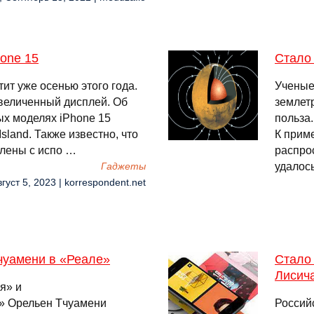
hone 15
Стало 
тит уже осенью этого года.
Ученые
увеличенный дисплей. Об
землетр
ых моделях iPhone 15
польза.
sland. Также известно, что
К приме
влены с испо …
распро
удалос
Гаджеты
вгуст 5, 2023 | korrespondent.net
Тчуамени в «Реале»
Стало 
Лисич
я» и
» Орельен Тчуамени
Россий