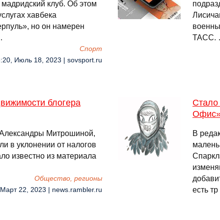
 мадридский клуб. Об этом
подраз
услугах хавбека
Лисича
рпуль», но он намерен
военны
…
ТАСС.
Спорт
:20, Июль 18, 2023 | sovsport.ru
движимости блогера
Стало 
Офис
 Александры Митрошиной,
В реда
ли в уклонении от налогов
малень
ало известно из материала
Спаркл
изменя
добави
Общество, регионы
есть тр
 Март 22, 2023 | news.rambler.ru