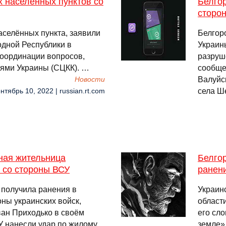
х населённых пунктов со
Белгор
сторо
аселённых пункта, заявили
Белгор
одной Республики в
Украин
координации вопросов,
разруш
ями Украины (СЦКК). …
сообще
Валуйск
Новости
села Ш
нтябрь 10, 2022 | russian.rt.com
ная жительница
Белгор
 со стороны ВСУ
ранени
 получила ранения в
Украин
оны украинских войск,
област
ван Приходько в своём
его сл
СУ нанесли удар по жилому
земле»