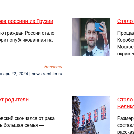
ке россиян из Грузии
Стало 
ию граждан России стало
Прощан
орит опубликованная на
Коробк
Москве
окруже
Новости
нварь 22, 2024 | news.rambler.ru
ут родители
Стало 
Велик
вский скончался от рака
Размер
ась большая семья —
составл
рассказ