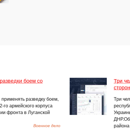
 разведки боем со
Три че
сторо
 применять разведку боем,
Три че
2-го армейского корпуса
респуб
ии фронта в Луганской
Украин
ДНР.Об
района 
Военное дело