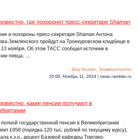
известно, где похоронят пресс-секретаря Shaman
ие и похороны пресс-секретаря Shaman Антона
ова-Землянского пройдут на Троекуровском кладбище в
 13 ноября. Об этом ТАСС сообщил источник в
нии певца. …
Шоу-бизнес, Знаменитости
20:00, Ноябрь 11, 2024 | news.rambler.ru
известно, какие пенсии получают в
обритании
 полной государственной пенсии в Великобритании
яет £958 (порядка 120 тыс. рублей по текущему курсу),
ала к.э.н., доцент Базовой кафедры Торгово-