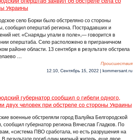
одский оперштаб заявил об обстреле села со
ны Украины
одское село Борки было обстреляно со стороны
ы, сообщил оперштаб региона. Пострадавших и
ений нет. «Снаряды упали в поле»,— говорится в
нии оперштаба. Село расположено в приграничном
ом районе области. 13 сентября в результате обстрела
елаево …
Происшествия
12:10, Сентябрь 15, 2022 | kommersant.ru
одский губернатор сообщил о гибели одного,
и двух человек при обстреле со стороны Украины
ские военные обстреляли город Валуйка Белгородской
и, сообщил губернатор региона Вячеслав Гладков. По
овам, «система ПВО сработала, но есть разрушения на
. В результате погиб один мирный житель, еще двое