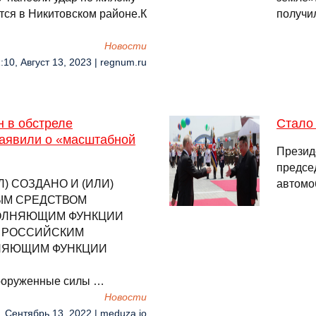
тся в Никитовском районе.К
получил
Новости
:10, Август 13, 2023 | regnum.ru
 в обстреле
Стало 
заявили о «масштабной
Презид
предсе
 СОЗДАНО И (ИЛИ)
автомо
ЫМ СРЕДСТВОМ
ОЛНЯЮЩИМ ФУНКЦИИ
) РОССИЙСКИМ
НЯЮЩИМ ФУНКЦИИ
oВооруженные силы …
Новости
, Сентябрь 13, 2022 | meduza.io