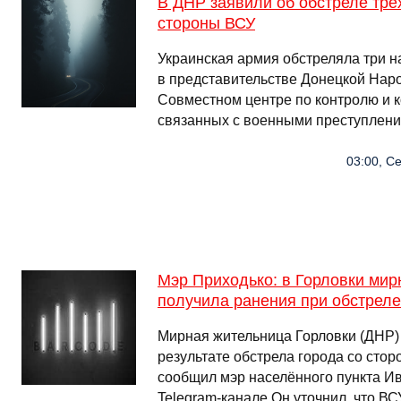
В ДНР заявили об обстреле трё
стороны ВСУ
Украинская армия обстреляла три н
в представительстве Донецкой Нар
Совместном центре по контролю и 
связанных с военными преступлени
03:00, Се
Мэр Приходько: в Горловки мир
получила ранения при обстреле
Мирная жительница Горловки (ДНР)
результате обстрела города со стор
сообщил мэр населённого пункта И
Telegram-канале.Он уточнил, что В