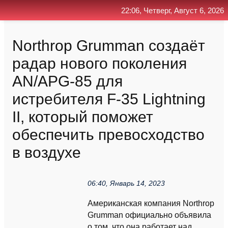
22:06, Четверг, Август 6, 2026
Главная
Контакт
Поиск
RSS
Northrop Grumman создаёт
радар нового поколения
AN/APG-85 для
истребителя F-35 Lightning
II, который поможет
обеспечить превосходство
в воздухе
06:40, Январь 14, 2023
Американская компания Northrop
Grumman официально объявила
о том, что она работает над