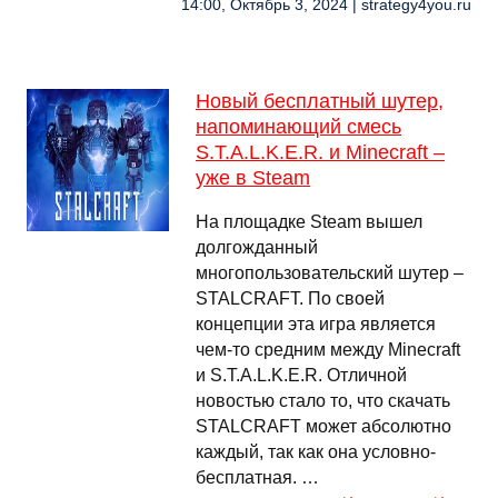
14:00, Октябрь 3, 2024 | strategy4you.ru
Новый бесплатный шутер,
напоминающий смесь
S.T.A.L.K.E.R. и Minecraft –
уже в Steam
На площадке Steam вышел
долгожданный
многопользовательский шутер –
STALCRAFT. По своей
концепции эта игра является
чем-то средним между Minecraft
и S.T.A.L.K.E.R. Отличной
новостью стало то, что скачать
STALCRAFT может абсолютно
каждый, так как она условно-
бесплатная. …