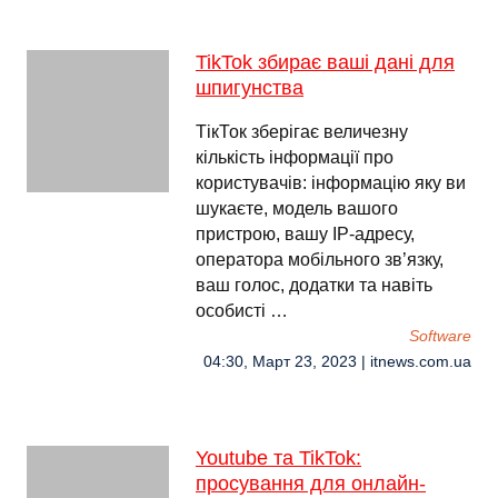
TikTok збирає ваші дані для
шпигунства
ТікТок зберігає величезну
кількість інформації про
користувачів: інформацію яку ви
шукаєте, модель вашого
пристрою, вашу ІР-адресу,
оператора мобільного зв’язку,
ваш голос, додатки та навіть
особисті …
Software
04:30, Март 23, 2023 | itnews.com.ua
Youtube та TikTok:
просування для онлайн-