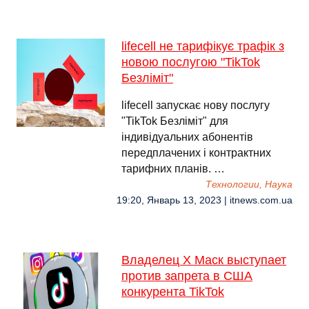
lifecell не тарифікує трафік з
новою послугою "TikTok
Безліміт"
lifecell запускає нову послугу
"TikTok Безліміт" для
індивідуальних абонентів
передплачених і контрактних
тарифних планів. …
Технологии, Наука
19:20, Январь 13, 2023 | itnews.com.ua
Владелец X Маск выступает
против запрета в США
конкурента TikTok