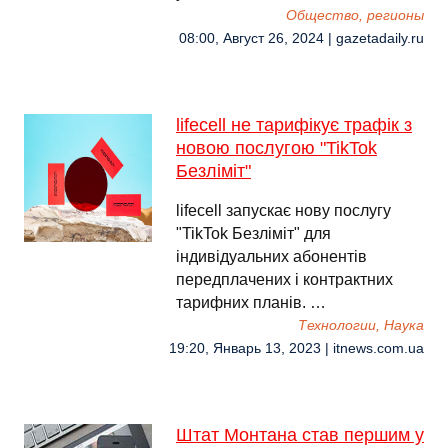
Общество, регионы
08:00, Август 26, 2024 | gazetadaily.ru
lifecell не тарифікує трафік з
новою послугою "TikTok
Безліміт"
lifecell запускає нову послугу
"TikTok Безліміт" для
індивідуальних абонентів
передплачених і контрактних
тарифних планів. …
Технологии, Наука
19:20, Январь 13, 2023 | itnews.com.ua
Штат Монтана став першим у