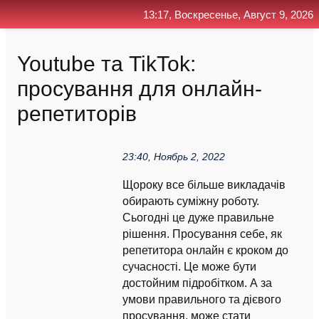
13:17, Воскресенье, Август 9, 2026
Главная
Контакт
Поиск
RSS
Youtube та TikTok:
просування для онлайн-
репетиторів
23:40, Ноябрь 2, 2022
Щороку все більше викладачів
обирають суміжну роботу.
Сьогодні це дуже правильне
рішення. Просування себе, як
репетитора онлайн є кроком до
сучасності. Це може бути
достойним підробітком. А за
умови правильного та дієвого
просування, може стати