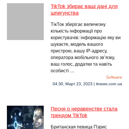
TikTok збирає ваші дані для
шпигунства
ТікТок зберігає величезну
кількість інформації про
користувачів: інформацію яку ви
шукаєте, модель вашого
пристрою, вашу ІР-адресу,
оператора мобільного зв’язку,
ваш голос, додатки та навіть
особисті …
Software
04:30, Март 23, 2023 | itnews.com.ua
Песня о неравенстве стала
трендом TikTok
Британская певица Пэрис