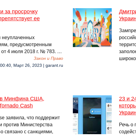
и за просрочку
Дмитр
препятствует ее
Украин
Зампре
и неуплаченных
россий
иям, предусмотренным
террит
т 4 июля 2018 г. № 783. …
заполо
широко
Закон и Право
00:40, Март 26, 2023 | garant.ru
тив Минфина США,
23 и 
Tornado Cash
котор
Украи
e заявила, что поддержит
и против Министерства
Речь о
о связано с санкциями,
содейс