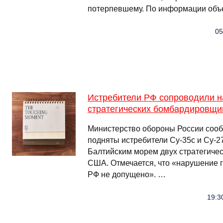
потерпевшему. По информации объ
05
Истребители РФ сопроводили н
стратегических бомбардировщ
Министерство обороны России сооб
подняты истребители Су-35с и Су-2
Балтийским морем двух стратегиче
США. Отмечается, что «нарушение 
РФ не допущено». …
19:3