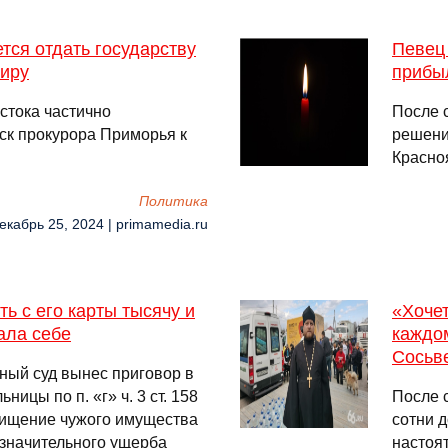
ся отдать государству
Певец
тиру
прибыл
стока частично
После 
ск прокурора Приморья к
решени
Красно
Политика
екабрь 25, 2024 | primamedia.ru
ь с его карты тысячу и
«Хочет
рала себе
каждо
Сосьв
ный суд вынес приговор в
ицы по п. «г» ч. 3 ст. 158
После 
хищение чужого имущества
сотни 
 значительного ущерба
настоя