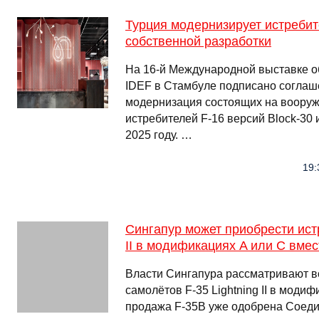
Турция модернизирует истребит
собственной разработки
На 16-й Международной выставке 
IDEF в Стамбуле подписано соглаш
модернизация состоящих на воору
истребителей F-16 версий Block-30 
2025 году. …
19:
Сингапур может приобрести истр
II в модификациях A или C вмес
Власти Сингапура рассматривают в
самолётов F-35 Lightning II в модиф
продажа F-35B уже одобрена Соед