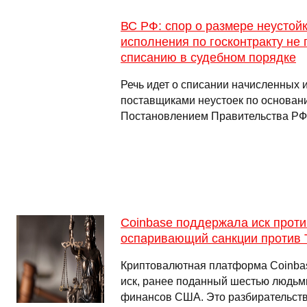
ВС РФ: спор о размере неустойк
исполнения по госконтракту не 
списанию в судебном порядке
Речь идет о списании начисленных 
поставщиками неустоек по основан
Постановлением Правительства РФ о
Coinbase поддержала иск про
оспаривающий санкции против 
Криптовалютная платформа Coinbas
иск, ранее поданный шестью людьм
финансов США. Это разбирательств