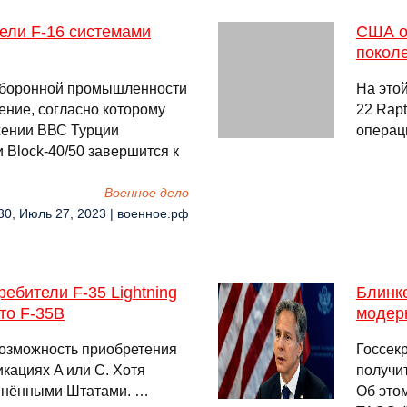
ели F-16 системами
США о
поколе
оборонной промышленности
На это
ение, согласно которому
22 Rap
жении ВВС Турции
операц
и Block-40/50 завершится к
Военное дело
30, Июль 27, 2023 | военное.рф
ебители F-35 Lightning
Блинке
то F-35B
модер
озможность приобретения
Госсек
икациях A или C. Хотя
получи
инёнными Штатами. …
Об это