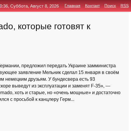
0:36, Суббота, Август 8, 2026
Главная
Контакт
Поиск
RSS
do, которые готовят к
 Германии, предложил передать Украине замминистра
вующее заявление Мельник сделал 15 января в своём
им немецким друзьям. У бундесвера есть 93
коре выведут из эксплуатации и заменят F-35», —
rnado, хоть и старые, но «очень мощные» и достаточно
ся с просьбой к канцлеру Герм...