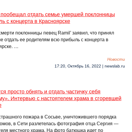
 пообещал отдать семье умершей поклонницы
ь с концерта в Красноярске
смерти поклонницы певец Ramil’ заявил, что принял
е отдать ее родителям всю прибыль с концерта в
ярске. …
Новости
17:20, Октябрь 16, 2022 | newslab.ru
ся просто обнять и отдать частичку себя
му». Интервью с настоятелем храма в сгоревшей
е
страшного пожара в Сосьве, уничтожившего порядка
домов, в Сети разлетелась фотография отца Сергия —
теля местного храма. На фото батюшка идет по