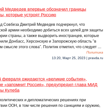
ий Медведев впервые обозначил границы
ы, которые устроят Россию
д Совбеза Дмитрий Медведев подчеркнул, что
ской армии необходимо добиться всех целей для защиты
ории страны, а также выдворить иностранцев, которые
нили Донбасс, Херсонскую и Запорожскую область "в
м смысле этого слова". Политик отметил, что следует …
Политика
13:20, Март 25, 2023 | pravda.ru
24 февраля ожидаются «великие события»,
ые «запомнит Россия», предупредил глава МИД
ны Кулеба
 политических и дипломатических решениях при
твии ООН, в том числе решения по санкциям и оружию,