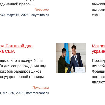
единенной пресс- …
выжжен
встрети
Новости
сам пе
:30, Март 16, 2023 | seyminfo.ru
ад Балтикой два
Макрон
ика США
украи
щило, что в воздух были
Презид
7п для сопровождения над
истреби
ских бомбардировщиков
Франци
государственной границы
постав
являютс
Политика
0, Май 25, 2023 | kommersant.ru