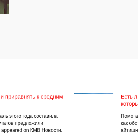
и приравнять к средним
Есть л
которы
аль этого года составила
Помога
утатов предложили
как об
t appeared on КМВ Новости.
айтишн