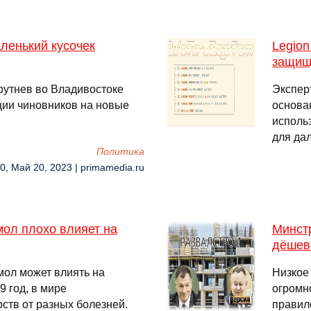
аленький кусочек
Legion
защищ
утнев во Владивостоке
Экспер
ции чиновников на новые
основа
исполь
для да
Политика
0, Май 20, 2023 | primamedia.ru
мол плохо влияет на
Минст
дёшев
мол может влиять на
Низкое 
 год, в мире
огромн
ств от разных болезней.
правил