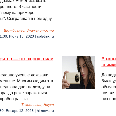
 драмах может искажать
ошлого. В частности,
облему на примере
ы". Сыгравшая в нем одну
Шоу-бизнес, Знаменитости
1:30, Июнь 13, 2023 | spletnik.ru
зитов — это хорошо или
Важный
снимки
Недавно ученые доказали,
До нед
 меньше. Многим людям эта
были у
 ведь она дает надежду на
обычно
гораздо реже заражаться
появлят
одробно расска …
них вро
Технологии, Наука
30, Январь 12, 2023 | hi-news.ru