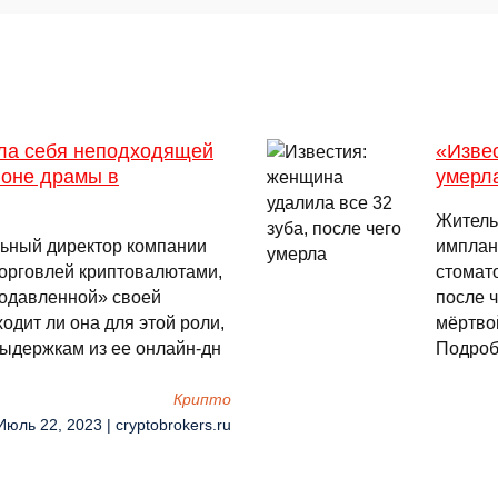
ла себя неподходящей
«Извес
фоне драмы в
умерл
Житель
ьный директор компании
имплан
орговлей криптовалютами,
стомато
подавленной» своей
после 
одит ли она для этой роли,
мёртво
ыдержкам из ее онлайн-дн
Подроб
Крипто
Июль 22, 2023 | cryptobrokers.ru