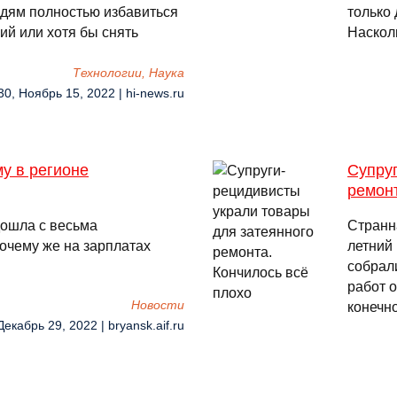
юдям полностью избавиться
только 
й или хотя бы снять
Наскол
Технологии, Наука
30, Ноябрь 15, 2022 | hi-news.ru
у в регионе
Супру
ремонт
дошла с весьма
Странн
чему же на зарплатах
летний
собрал
работ 
Новости
конечн
Декабрь 29, 2022 | bryansk.aif.ru