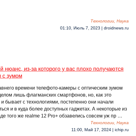
Технологии, Наука
01:10, Июль 7, 2023 | droidnews.ru
 нюанс, из-за которого у вас плохо получаются
 с зумом
авнего времени телефото-камеры с оптическим зумом
делом лишь флагманских смартфонов, но, как это
 и бывает с технологиями, постепенно они начали
ься и в куда более доступных гаджетах. А некоторые из
де того же realme 12 Pro+ обзавелись совсем уж пр …
Технологии, Наука
11:00, Май 17, 2024 | ichip.ru