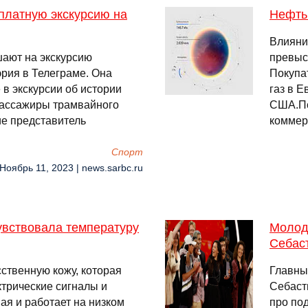
платную экскурсию на
Нефть
Влияни
шают на экскурсию
превыс
рия в Телеграме. Она
Покупа
 в экскурсии об истории
газ в 
пассажиры трамвайного
США.По
е представитель
коммер
Спорт
 Ноябрь 11, 2023 | news.sarbc.ru
увствовала температуру
Молод
Себас
ственную кожу, которая
Главны
трические сигналы и
Себаст
ная и работает на низком
про по