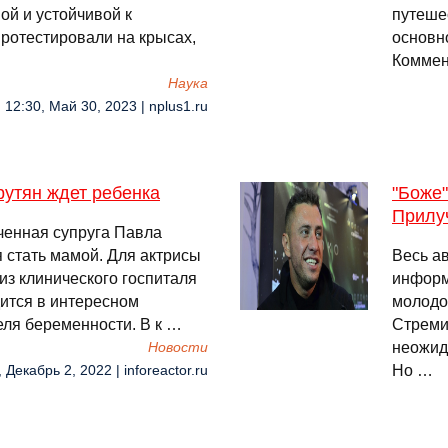
ой и устойчивой к
путеше
ротестировали на крысах,
основн
Комме
Наука
12:30, Май 30, 2023 | nplus1.ru
рутян ждет ребенка
"Боже
Прилу
ченная супруга Павла
 стать мамой. Для актрисы
Весь ав
из клинического госпиталя
информ
дится в интересном
молодо
еля беременности. В к …
Стреми
неожид
Новости
Но …
 Декабрь 2, 2022 | inforeactor.ru