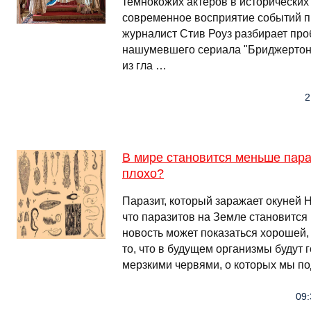
темнокожих актеров в исторических
современное восприятие событий пр
журналист Стив Роуз разбирает пр
нашумевшего сериала "Бриджертон
из гла …
2
В мире становится меньше пара
плохо?
Паразит, который заражает окуней 
что паразитов на Земле становится
новость может показаться хорошей,
то, что в будущем организмы будут 
мерзкими червями, о которых мы п
09: