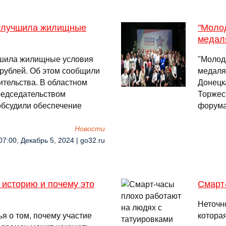
улучшила жилищные
"Молод
медал
чшила жилищные условия
"Молод
 рублей. Об этом сообщили
медаля
ительства. В областном
Донецк
редседательством
Торжес
обсудили обеспечение
форума
Новости
07:00, Декабрь 5, 2024 | go32.ru
 историю и почему это
Смарт
Неточно
я о том, почему участие
котора