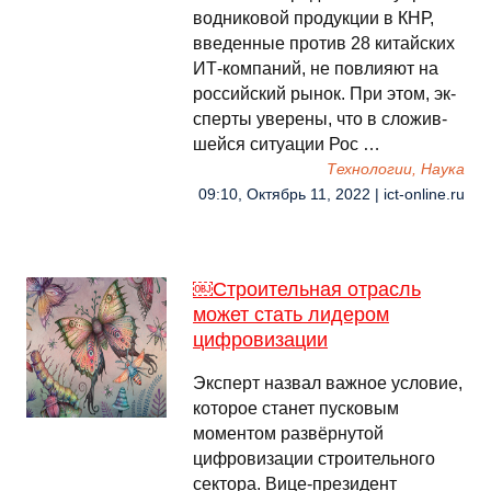
вод­ни­ковой про­дук­ции в КНР,
вве­ден­ные про­тив 28 ки­тай­ских
ИТ-ком­па­ний, не пов­лияют на
рос­сий­ский ры­нок. При этом, эк­
спер­ты уве­рены, что в сло­жив­
шей­ся си­туа­ции Рос …
Технологии, Наука
09:10, Октябрь 11, 2022 | ict-online.ru
￼Строительная отрасль
может стать лидером
цифровизации
Эксперт назвал важное условие,
которое станет пусковым
моментом развёрнутой
цифровизации строительного
сектора. Вице-президент