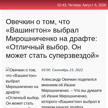
01:43, Четверг, Август 6, 2026
Главная
Контакт
Поиск
RSS
Овечкин о том, что
«Вашингтон» выбрал
Мирошниченко на драфте:
«Отличный выбор. Он
может стать суперзвездой»
03:00, Сентябрь 23, 2022
Александр Овечкин поделился
мнением об Иване
Мирошниченко. – Что вы думаете
об Иване Мирошниченко,
которого «Вашингтон» выбрал в
первом раунде драфта