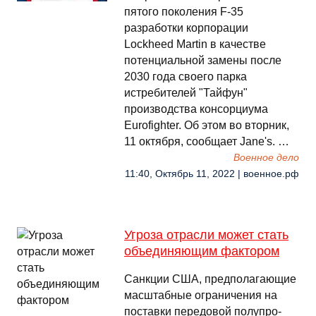
пятого поколения F-35
разработки корпорации
Lockheed Martin в качестве
потенциальной замены после
2030 года своего парка
истребителей "Тайфун"
производства консорциума
Eurofighter. Об этом во вторник,
11 октября, сообщает Jane's. …
Военное дело
11:40, Октябрь 11, 2022 | военное.рф
Угроза отрасли может стать
объединяющим фактором
Сан­кции США, пред­по­лагаю­щие
мас­штаб­ные ог­ра­ниче­ния на
пос­тавки пе­редо­вой по­луп­ро­