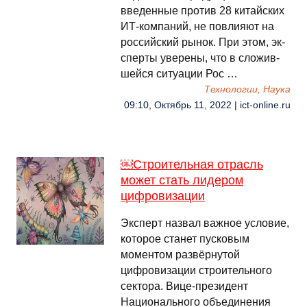
вве­ден­ные про­тив 28 ки­тай­ских
ИТ-ком­па­ний, не пов­лияют на
рос­сий­ский ры­нок. При этом, эк­
спер­ты уве­рены, что в сло­жив­
шей­ся си­туа­ции Рос …
Технологии, Наука
09:10, Октябрь 11, 2022 | ict-online.ru
￼Строительная отрасль
может стать лидером
цифровизации
Эксперт назвал важное условие,
которое станет пусковым
моментом развёрнутой
цифровизации строительного
сектора. Вице-президент
Национального объединения