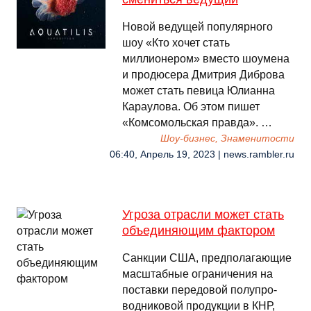
Новой ведущей популярного
шоу «Кто хочет стать
миллионером» вместо шоумена
и продюсера Дмитрия Диброва
может стать певица Юлианна
Караулова. Об этом пишет
«Комсомольская правда». …
Шоу-бизнес, Знаменитости
06:40, Апрель 19, 2023 | news.rambler.ru
Угроза отрасли может стать
объединяющим фактором
Сан­кции США, пред­по­лагаю­щие
мас­штаб­ные ог­ра­ниче­ния на
пос­тавки пе­редо­вой по­луп­ро­
вод­ни­ковой про­дук­ции в КНР,