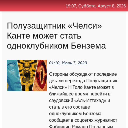
19:07, Суббота, Август 8, 2026
Главная
Контакт
Поиск
RSS
Полузащитник «Челси»
Канте может стать
одноклубником Бензема
01:10, Июнь 7, 2023
Стороны обсуждают последние
детали перехода.Полузащитник
«Челси» Н'Голо Канте может в
ближайшее время перейти в
саудовский «Аль-Иттихад» и
стать в его составе
одноклубником Бензема,
сообщает в соцсетях журналист
Фабрицио Романо.По данным