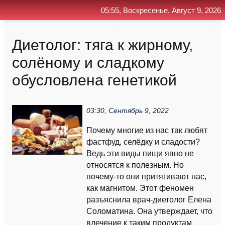
05:55, Воскресенье, Август 9, 2026
Главная
Контакт
Поиск
RSS
Диетолог: тяга к жирному,
солёному и сладкому
обуcловлена генетикой
03:30, Сентябрь 9, 2022
Почему многие из нас так любят
фастфуд, селёдку и сладости?
Ведь эти виды пищи явно не
относятся к полезным. Но
почему-то они притягивают нас,
как магнитом. Этот феномен
разъяснила врач-диетолог Елена
Соломатина. Она утверждает, что
влечение к таким продуктам