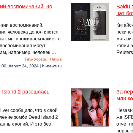
пий воспоминаний, но
Baidu 
чат-бо
копии воспоминаний.
Китайс
ния человека дополняются
пекинск
, как мы проживаем какие-то
магази
 воспоминания могут
копии 
ам, например, человек …
Reuters
Технологии, Наука
:00, Август 24, 2024 | hi-news.ru
 Island 2 разошлась
За пер
млн к
lver сообщило, что в свой
Незави
ление зомби Dead Island 2
же ISF
анных копий. И это без
отчет п
первые