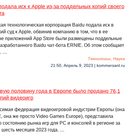
подала иск к Apple из-за поддельных копий своего
та
кая технологическая корпорация Baidu подала иск в
ий суд к Apple, обвинив компанию в том, что в ее
не приложений App Store были размещены поддельные
разработанного Baidu чат-бота ERNIE. Об этом сообщает
. …
Технологии, Наука
21:50, Апрель 9, 2023 | kommersant.ru
вую половину года в Европе было продано 76,1
опий видеоигр
симая федерация видеоигровой индустрии Европы (она
E, она же просто Video Games Europe), представила
о состоянию рынка игр для PC и консолей в регионе за
 шесть месяцев 2023 года. …