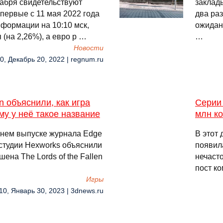
кабря свидетельствуют
заклады
первые с 11 мая 2022 года
два ра
нформации на 10:10 мск,
ожидани
 (на 2,26%), а евро р …
…
Новости
0, Декабрь 20, 2022 | regnum.ru
en объяснили, как игра
Серии 
му у неё такое название
млн к
внем выпуске журнала Edge
В этот 
студии Hexworks объяснили
появила
ена The Lords of the Fallen
нечаст
пост к
Игры
10, Январь 30, 2023 | 3dnews.ru