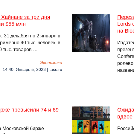
Хайнане за три дня
Переза
и $55 млн
Lords 
на Blo
с 31 декабря по 2 января в
римерно 40 тыс. человек, в
Издате
0 тыс. товаров …
презент
Confer
Экономика
ролевог
14:40, Январь 5, 2023 | tass.ru
назван
рже превысили 74 и 69
Ожидан
вдвое
а Московской бирже
Россий