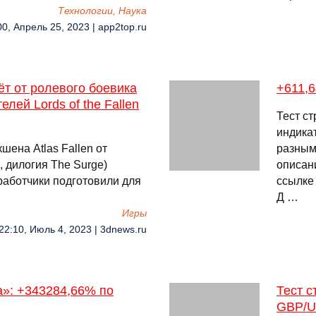
Технологии, Наука
00, Апрель 25, 2023 | app2top.ru
ёт от ролевого боевика
+611,
елей Lords of the Fallen
Тест с
индикат
шена Atlas Fallen от
разным
n, дилогия The Surge)
описан
работчики подготовили для
ссылке
Д …
Игры
22:10, Июль 4, 2023 | 3dnews.ru
a»: +343284,66% по
Тест с
GBP/U