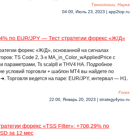
Технологии, Наука
04:00, Июль 23, 2023 | app2top.ru
64% по EUR/JPY — Тест стратегии форекс «Ж/Д»
тратегии форекс «Ж/Д», основанной на сигналах
оров: TS Code 2, 3-х MA_in_Color_wAppliedPrice с
и параметрами, Ts scalp8 и THV4 HA. Подробное
ие условий торговли + шаблон МТ4 вы найдете по
 ➜. Торговля ведется на паре: EUR/JPY, интервал — H1.
Forex
22:00, Январь 20, 2023 | strategy4you.ru
тратегии форекс «TSS Filter»: +708,29% по
SD за 12 мес