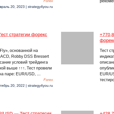
рекоме
Forex
враль 20, 2023 | strategy4you.ru
ест стратегии форекс
+770,8
форек
Fly», основанной на
Тест ст
MACD, Robby DSS Bressert
индика
сание условий трейдинга
описан
ной выше ↑↑↑. Тест провели
опубли
 на паре: EUR/USD, …
EUR/US
тестир
Forex
тябрь 20, 2022 | strategy4you.ru
P/USD — Тест стратегии
+428,7