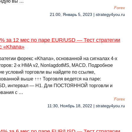
ндую вы …
Forex
21:00, Январь 5, 2023 | strategy4you.ru
% за 12 мес по паре EUR/USD — Тест стратегии
с «Khana»
ратегии форекс «Khana», основанной на сигналах 4-х
торов: 2-х HMA v2, NonlagdotMS, MACD. Подробное
ие условий торговли вы найдете по ссылке,
кованной выше ↑↑↑ Торговля ведется на паре:
D, интервал — H1. Для ПОСТОЯННОЙ торговли и
ования с …
Forex
11:30, Ноябрь 18, 2022 | strategy4you.ru
4% за 6 мес по паре EUR/USD — Тест стратегии