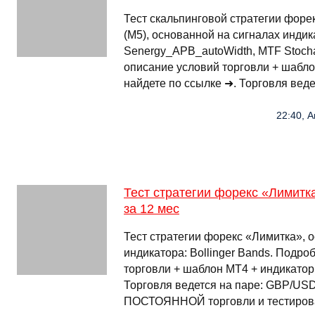
Тест скальпинговой стратегии фор
(M5), основанной на сигналах индика
Senergy_APB_autoWidth, MTF Stocha
описание условий торговли + шабл
найдете по ссылке ➜. Торговля вед
22:40, А
Тест стратегии форекс «Лимит
за 12 мес
Тест стратегии форекс «Лимитка», 
индикатора: Bollinger Bands. Подро
торговли + шаблон МТ4 + индикатор
Торговля ведется на паре: GBP/USD
ПОСТОЯННОЙ торговли и тестирова