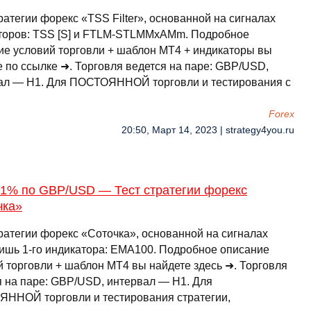
ратегии форекс «TSS Filter», основанной на сигналах
торов: TSS [S] и FTLM-STLMMxAMm. Подробное
ие условий торговли + шаблон МТ4 + индикаторы вы
е по ссылке ➜. Торговля ведется на паре: GBP/USD,
ал — H1. Для ПОСТОЯННОЙ торговли и тестирования с
Forex
20:50, Март 14, 2023 | strategy4you.ru
61% по GBP/USD — Тест стратегии форекс
чка»
тратегии форекс «Соточка», основанной на сигналах
лишь 1-го индикатора: EMA100. Подробное описание
й торговли + шаблон МТ4 вы найдете здесь ➜. Торговля
я на паре: GBP/USD, интервал — H1. Для
ННОЙ торговли и тестирования стратегии,