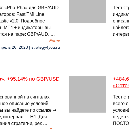
екс «Pha-Pha» для GBP/AUD
Тест ст
торов: Fast TMI Line,
индика
stic v2.0. Подробное
описан
он МТ4 + индикаторы вы
найдет
ется на паре: GBP/AUD, …
интерв
…
Forex
прель 26, 2023 | strategy4you.ru
ка»: +95,14% по GBP/USD
+484,
«Сото
основанной на сигналах
Тест с
бное описание условий
всего 
ы вы найдете по ссылке ➜.
услови
, интервал — H1. Для
ведетс
ния стратегии, рек …
ПОСТОЯ