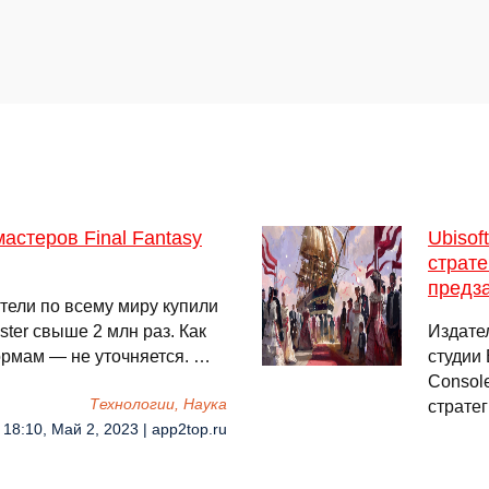
стеров Final Fantasy
Ubisof
страте
предза
тели по всему миру купили
ster свыше 2 млн раз. Как
Издате
рмам — не уточняется. …
студии
Consol
Технологии, Наука
страте
18:10, Май 2, 2023 | app2top.ru