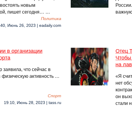
ивостоять новым
России.
ой, пишет сегодня… …
важную
Политика
:40, Июнь 26, 2023 | eadaily.com
ии в организации
Отец 
орта
Чтобы 
на лав
 заявила, что сейчас в
в физическую активность …
«Я счи
нет обс
контрак
Спорт
он выхо
19:10, Июнь 28, 2023 | tass.ru
стали 