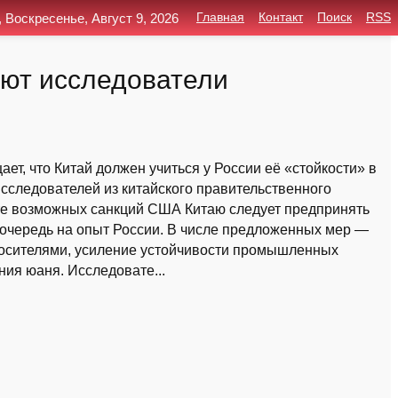
, Воскресенье, Август 9, 2026
Главная
Контакт
Поиск
RSS
ают исследователи
щает, что Китай должен учиться у России её «стойкости» в
сследователей из китайского правительственного
вете возможных санкций США Китаю следует предпринять
 очередь на опыт России. В числе предложенных мер —
осителями, усиление устойчивости промышленных
ия юаня. Исследовате...