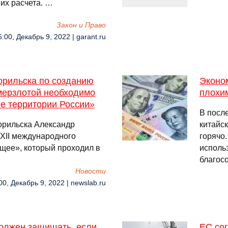
их расчета. …
Закон и Право
6:00, Декабрь 9, 2022 | garant.ru
орильска по созданию
Эконо
мерзлотой необходимо
плохи
ие территории России»
В посл
орильска Александр
китайс
 XII международного
горячо.
щее», который проходил в
исполь
благосо
Новости
00, Декабрь 9, 2022 | newslab.ru
должен защищать, если
ЕС сог