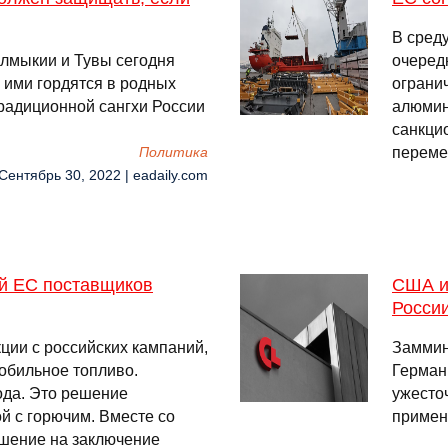
В сред
алмыкии и Тувы сегодня
очеред
 ими гордятся в родных
огранич
традиционной сангхи России
алюмин
санкци
переме
Политика
 Сентябрь 30, 2022 | eadaily.com
ий ЕС поставщиков
США и
Росси
ции с российских кампаний,
Заммин
обильное топливо.
Герман
ода. Это решение
ужесто
й с горючим. Вместе со
примен
ешение на заключение