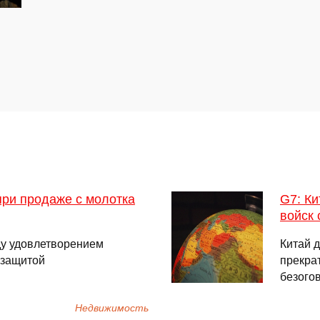
при продаже с молотка
G7: К
войск 
ду удовлетворением
Китай 
 защитой
прекра
безого
Недвижимость