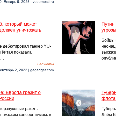
0, Январь 9, 2025 | vedomosti.ru
8, который может
Путин 
 должен уничтожать
угроз
Бойцы 
де дебютировал танкер YU-
неонац
 Китая показала
высказ
 …
опубли
Гаджеты
Сентябрь 2, 2022 | gagadget.com
: Европа грезит о
Губер
 России
флота
иперзвуковые ракеты
Губерн
анцузским консорциумом, в
Днём В