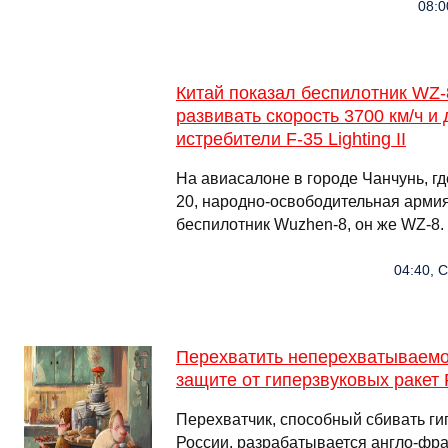
08:0
Китай показал беспилотник WZ-
развивать скорость 3700 км/ч и
истребители F-35 Lighting II
На авиасалоне в городе Чанчунь, г
20, народно-освободительная армия
беспилотник Wuzhen-8, он же WZ-8.
04:40, 
Перехватить неперехватываемое
защите от гиперзвуковых ракет
Перехватчик, способный сбивать г
России, разрабатывается англо-фр