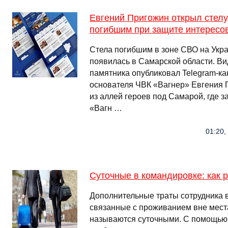
Евгений Пригожин открыл стел
погибшим при защите интересо
Стела погибшим в зоне СВО на Укр
появилась в Самарской области. Ви
памятника опубликовал Telegram-к
основателя ЧВК «Вагнер» Евгения 
из аллей героев под Самарой, где 
«Вагн …
01:20,
Суточные в командировке: как р
Дополнительные траты сотрудника в
связанные с проживанием вне места
называются суточными. С помощью 