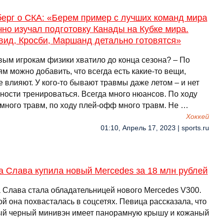
ерг о СКА: «Берем пример с лучших команд мира
чно изучал подготовку Канады на Кубке мира.
вид, Кросби, Маршанд детально готовятся»
вым игрокам физики хватило до конца сезона? – По
м можно добавить, что всегда есть какие-то вещи,
 влияют. У кого-то бывают травмы даже летом – и нет
ности тренироваться. Всегда много нюансов. По ходу
 много травм, по ходу плей-офф много травм. Не …
Хоккей
01:10, Апрель 17, 2023 | sports.ru
а Слава купила новый Mercedes за 18 млн рублей
 Слава стала обладательницей нового Mercedes V300.
й она похвасталась в соцсетях. Певица рассказала, что
ый черный минивэн имеет панорамную крышу и кожаный