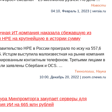
Новости
04:10, Февраль 1, 2023 | versia.ru
очная ИТ-компания наказала сбежавшую из
и HPE на крупнейшую в истории сумму
авительство HPE в России проиграло по иску на 557,6
б. Истцом выступила малоизвестная на рынке компания
окированным контактным телефоном. Третьими лицами в
ыли заявлены Сбербанк и OCS. …
Технологии, Наука
10:00, Декабрь 20, 2022 | zoom.cnews.ru
тура Минпромторга закупает серверы для
ния ИИ на 665 млн рублей