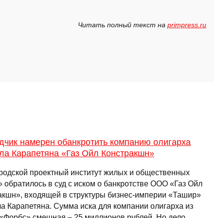
Читать полный текст на
primpress.ru
дчик намерен обанкротить компанию олигарха
ла Карапетяна «Газ Ойл Констракшн»
родской проектный институт жилых и общественных
 обратилось в суд с иском о банкротстве ООО «Газ Ойл
акшн», входящей в структуры бизнес-империи «Ташир»
а Карапетяна. Сумма иска для компании олигарха из
 «Форбс» смешная – 25 миллионов рублей. Но дело …