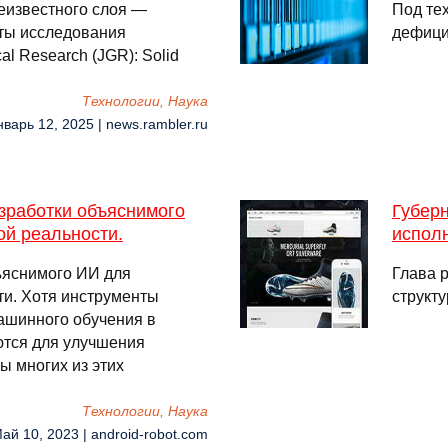
еизвестного слоя —
Под те
аты исследования
дефици
al Research (JGR): Solid
Технологии, Наука
нварь 12, 2025 | news.rambler.ru
зработки объяснимого
Губер
й реальности.
испол
ъяснимого ИИ для
Глава 
и. Хотя инструменты
структ
машинного обучения в
ются для улучшения
ы многих из этих
Технологии, Наука
Май 10, 2023 | android-robot.com