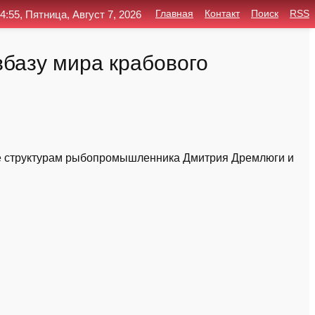
4:55, Пятница, Август 7, 2026
Главная
Контакт
Поиск
RSS
вбазу мира крабового
е структурам рыбопромышленника Дмитрия Дремлюги и