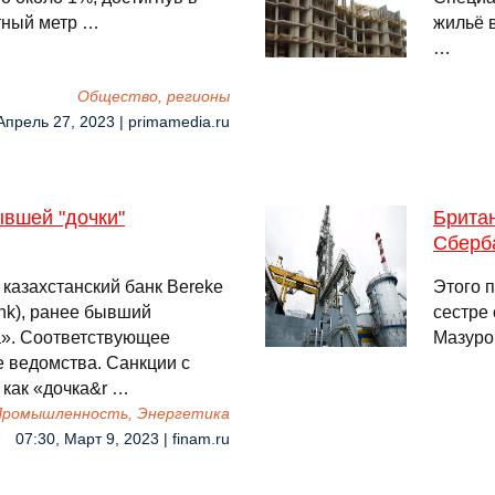
тный метр …
жильё в
…
Общество, регионы
Апрель 27, 2023 | primamedia.ru
вшей "дочки"
Брита
Сберб
казахстанский банк Bereke
Этого 
nk), ранее бывший
сестре
а». Соответствующее
Мазуро
 ведомства. Санкции с
 как «дочка&r …
 Промышленность, Энергетика
07:30, Март 9, 2023 | finam.ru