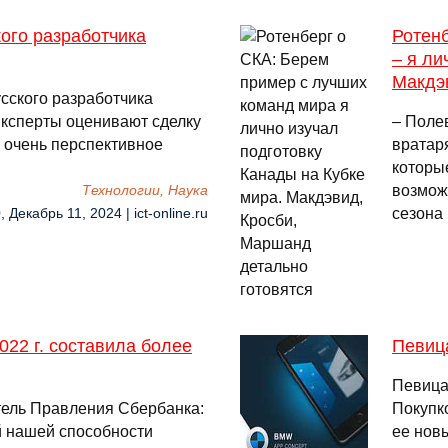
ого разработчика
Ротенб
– я ли
Макдэ
сского разработчика
Эксперты оценивают сделку
– Поле
о очень перспективное
вратаря
которые
возмож
Технологии, Наука
сезона
, Декабрь 11, 2024 | ict-online.ru
022 г. составила более
Певиц
Певица
тель Правления Сбербанка:
Покупко
й нашей способности
ее нов