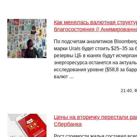
Как менялась валютная структ
благосостояния // Анимирован
По подсчетам аналитиков Bloomberg 
марки Urals будет стоить $25–35 за 
резервы ЦБ в юанях будут исчерпан
энергоресурса останется на актуал
исследования уровне ($58,8 за барр
валют …
21:40, 
Цены на вторичку перестали р
Сбербанка
Рост стоимости жилья составил всег