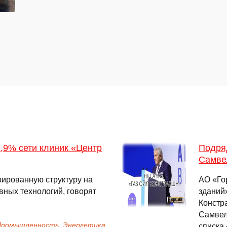
,9% сети клиник «Центр
Подря
Самве
рированную структуру на
АО «Го
вных технологий, говорят
зданий»
Констр
Самвел
 Промышленность, Энергетика
списка