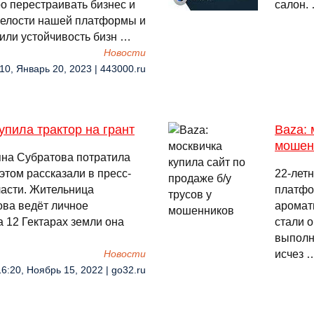
о перестраивать бизнес и
салон.
зрелости нашей платформы и
ли устойчивость бизн …
Новости
10, Январь 20, 2023 | 443000.ru
упила трактор на грант
Baza: 
мошен
яна Субратова потратила
 этом рассказали в пресс-
22-лет
ласти. Жительница
платфо
ова ведёт личное
аромат
а 12 Гектарах земли она
стали о
выполн
исчез 
Новости
16:20, Ноябрь 15, 2022 | go32.ru