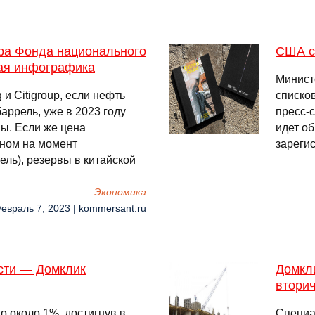
ура Фонда национального
США сн
ная инфографика
Минист
и Citigroup, если нефть
списко
баррель, уже в 2023 году
пресс-с
ы. Если же цена
идет о
ьном на момент
зареги
ель), резервы в китайской
Экономика
Февраль 7, 2023 | kommersant.ru
асти — Домклик
Домкл
втори
о около 1%, достигнув в
Специа