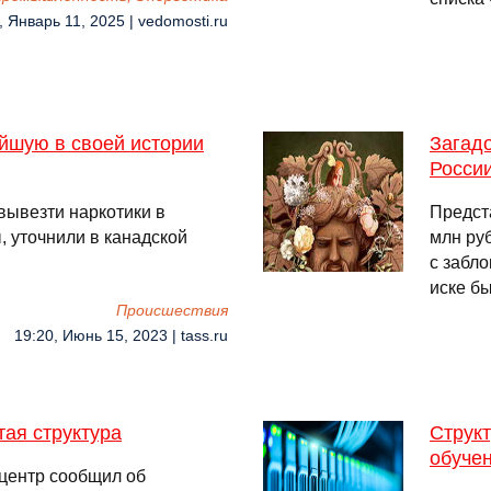
, Январь 11, 2025 | vedomosti.ru
йшую в своей истории
Загад
Росси
ывезти наркотики в
Предст
 уточнили в канадской
млн ру
с забл
иске б
Происшествия
19:20, Июнь 15, 2023 | tass.ru
ая структура
Струк
обуче
центр сообщил об