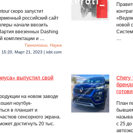
Правит
our скоро запустит
контра
ирменный российский сайт
«Ведом
дилеры начали ввозить
новой 
 Партия ввезенных Dashing
Систем
ой комплектации и …
…
Технологии, Наука
15:20, Март 21, 2023 | ixbt.com
риуса» выпустил свой
Chery 
бренд
готовя
родукции на новом заводе
ошел ноутбук-
План п
ься в планшет и
бывшем
частков сенсорного экрана.
называ
может достигнуть 20 тыс.
с 25 до
автоэк