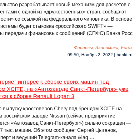
ельство разрабатывает новый механизм для расчетов с
гентами с одной из «дружественных» стран, сообщают
ости» со ссылкой на федерального чиновника. В основе
системы будет стыковка «российского SWIFT» —
ы передачи финансовых сообщений (СПФС) Банка Росс
Финансы, Экономика, Forex
09:50, Ноябрь 2, 2022 | banki.ru
теряет интерес к сборке своих машин под
ом XCITE, на «Автозаводе Санкт-Петербург» уже
тся к сборке Renault Logan 3
о выпуску кроссоверов Chery под брендом XCITE на
 российском заводе Nissan (сейчас предприятие
ется «Автозавод Санкт-Петербург») сильно сокращен —
 7 тыс. машин. Об этом сообщает Сергей Цыганов,
сперт и ведущий Telegram-канала &laq …