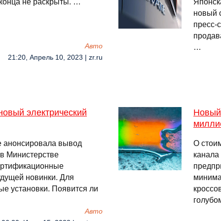
 конца не раскрыты. …
Японск
новый 
пресс-
продава
Авто
…
21:20, Апрель 10, 2023 | zr.ru
 новый электрический
Новый 
милли
е анонсировала вывод
О стоим
 в Министерстве
канала
ертификационные
предпр
дущей новинки. Для
минима
ые установки. Появится ли
кроссов
голубо
Авто