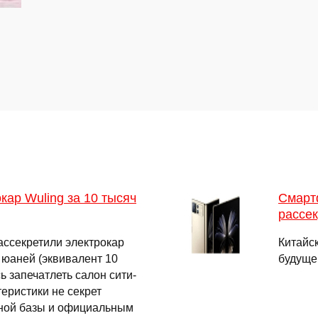
кар Wuling за 10 тысяч
Смартф
рассе
ассекретили электрокар
Китайс
 юаней (эквивалент 10
будуще
 запечатлеть салон сити-
теристики не секрет
нной базы и официальным