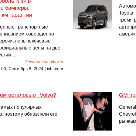
оболь NN» в
Автомо
ые бамперы,
Toyota
 км гарантии
тремя 
менные транспортные
автопр
с описанием совершенно
америка
перечислены ключевые
 официальные цены на две
еский …
Технологии, Наука
:00, Сентябрь 8, 2024 | ixbt.com
нем осталось от Volvo?
GM пре
 самых популярных
Genera
, поэтому обновляли его
Chevrol
рынкам