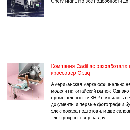
Chery Night. Но все подробности до
Компания Cadillac разработала
кроссовер Optiq
Американская марка официально н
модели на китайский рынок. Однако
промышленности КНР появились с
документы и первые фотографии бу
электрокара подготовили две силов
электрокроссовер на дру …