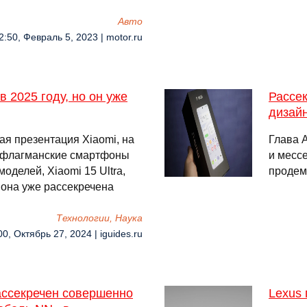
Авто
2:50, Февраль 5, 2023 | motor.ru
в 2025 году, но он уже
Рассек
дизайн
ая презентация Xiaomi, на
Глава 
е флагманские смартфоны
и месс
оделей, Xiaomi 15 Ultra,
продем
 она уже рассекречена
Технологии, Наука
00, Октябрь 27, 2024 | iguides.ru
ассекречен совершенно
Lexus 