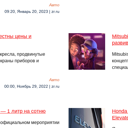
Авто
09:20, Январь 20, 2023 | zr.ru
естны цены и
Mitsub
разви
кресла, продвинутые
Mitsubi
экраны приборов и
концеп
специа
Авто
00:00, Ноябрь 29, 2022 | zr.ru
 — 1 литр на сотню
Hondа
Elevat
а официальном мероприятии