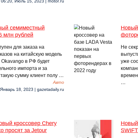
06:20, Июль 15, 2023 | motor.ru
овый семиместный
Новый 
6 млн рублей
фотор
упен для заказа на
Не сек
аказов на китайскую модель
выпуст
y Okavango в РФ будет
уже со
льного импорта и за
компан
 такую сумму клиент полу …
времени
…
Авто
 Январь 18, 2023 | gazetadaily.ru
овый кроссовер Chery
Новый
о просят за Jetour
SWIFT