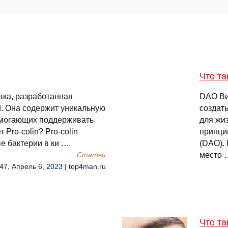
Что т
авка, разработанная
DAO Ви
Ltd. Она содержит уникальную
создат
омогающих поддерживать
для жи
Pro-colin? Pro-colin
принци
е бактерии в ки …
(DAO).
место 
Cтатьи
47, Апрель 6, 2023 | top4man.ru
Что та