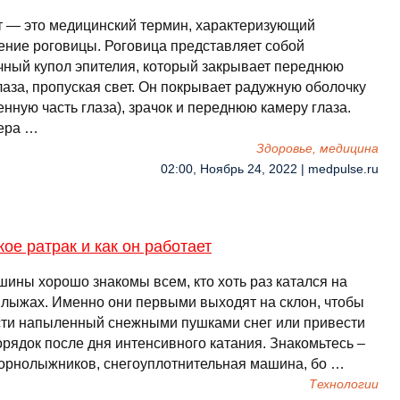
т — это медицинский термин, характеризующий
ение роговицы. Роговица представляет собой
чный купол эпителия, который закрывает переднюю
лаза, пропуская свет. Он покрывает радужную оболочку
нную часть глаза), зрачок и переднюю камеру глаза.
ера …
Здоровье, медицина
02:00, Ноябрь 24, 2022 | medpulse.ru
кое ратрак и как он работает
шины хорошо знакомы всем, кто хоть раз катался на
 лыжах. Именно они первыми выходят на склон, чтобы
сти напыленный снежными пушками снег или привести
орядок после дня интенсивного катания. Знакомьтесь –
горнолыжников, снегоуплотнительная машина, бо …
Технологии