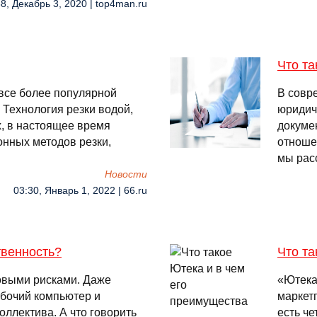
8, Декабрь 3, 2020 | top4man.ru
Что т
 все более популярной
В совр
 Технология резки водой,
юридич
, в настоящее время
докуме
онных методов резки,
отноше
мы рас
Новости
03:30, Январь 1, 2022 | 66.ru
твенность?
Что та
овыми рисками. Даже
«Ютека
абочий компьютер и
маркетп
оллектива. А что говорить
есть че