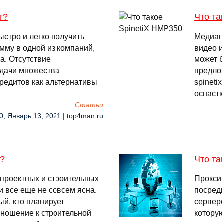
т?
Что та
ыстро и легко получить
Медиап
мму в одной из компаний,
видео 
а. Отсутствие
может 
одачи множества
предло
кредитов как альтернативы
spinet
оснаст
Cтатьи
0, Январь 13, 2021 | top4man.ru
о?
Что та
 проектных и строительных
Прокси
 все еще не совсем ясна.
посред
ый, кто планирует
серверо
тношение к строительной
котору