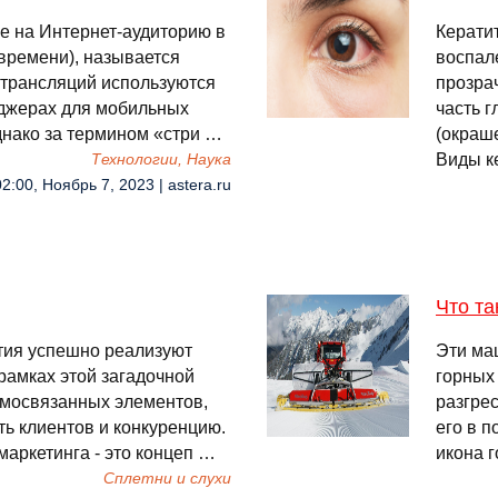
е на Интернет-аудиторию в
Керати
времени), называется
воспал
отрансляций используются
прозра
джерах для мобильных
часть г
Однако за термином «стри …
(окраше
Виды к
Технологии, Наука
02:00, Ноябрь 7, 2023 | astera.ru
Что та
ия успешно реализуют
Эти ма
рамках этой загадочной
горных
имосвязанных элементов,
разгре
ть клиентов и конкуренцию.
его в п
аркетинга - это концеп …
икона 
Сплетни и слухи