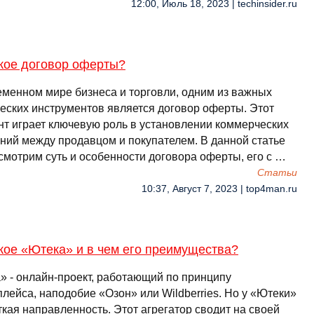
12:00, Июль 18, 2023 | techinsider.ru
акое договор оферты?
еменном мире бизнеса и торговли, одним из важных
еских инструментов является договор оферты. Этот
нт играет ключевую роль в установлении коммерческих
ний между продавцом и покупателем. В данной статье
смотрим суть и особенности договора оферты, его с …
Cтатьи
10:37, Август 7, 2023 | top4man.ru
кое «Ютека» и в чем его преимущества?
» - онлайн-проект, работающий по принципу
лейса, наподобие «Озон» или Wildberries. Но у «Ютеки»
ткая направленность. Этот агрегатор сводит на своей