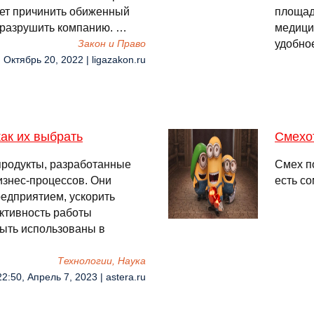
ет причинить обиженный
площад
 разрушить компанию. …
медицин
удобно
Закон и Право
 Октябрь 20, 2022 | ligazakon.ru
как их выбрать
Смехот
родукты, разработанные
Смех п
изнес-процессов. Они
есть со
едприятием, ускорить
ктивность работы
быть использованы в
Технологии, Наука
22:50, Апрель 7, 2023 | astera.ru