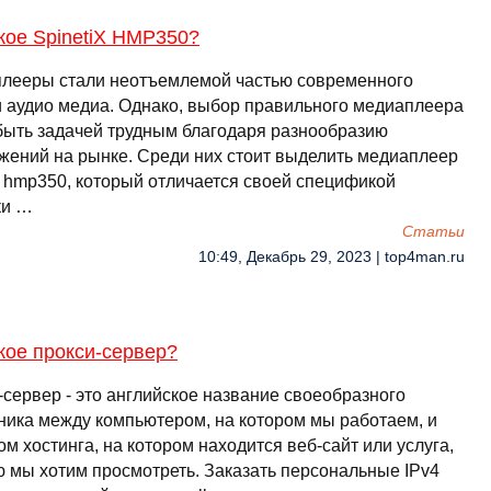
кое SpinetiX HMP350?
лееры стали неотъемлемой частью современного
и аудио медиа. Однако, выбор правильного медиаплеера
быть задачей трудным благодаря разнообразию
жений на рынке. Среди них стоит выделить медиаплеер
ix hmp350, который отличается своей спецификой
ки …
Cтатьи
10:49, Декабрь 29, 2023 | top4man.ru
кое прокси-сервер?
-сервер - это английское название своеобразного
ника между компьютером, на котором мы работаем, и
м хостинга, на котором находится веб-сайт или услуга,
ю мы хотим просмотреть. Заказать персональные IPv4