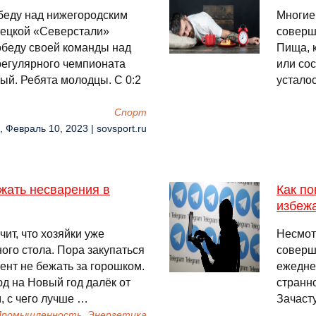
беду над нижегородским
Многие
вецкой «Северстали»
соверш
беду своей команды над
Пища, 
регулярного чемпионата
или со
ый. Ребята молодцы. С 0:2
устало
Спорт
, Февраль 10, 2023 | sovsport.ru
ежать несварения в
Как по
избеж
чит, что хозяйки уже
Несмотр
го стола. Пора закупаться
соверш
ент не бежать за горошком.
ежедне
д на Новый год далёк от
странн
, с чего лучше …
Зачасту
…
 Промышленность, Энергетика