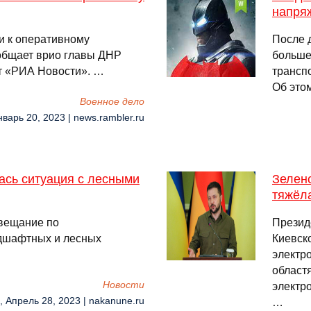
напря
и к оперативному
После 
общает врио главы ДНР
больше
т «РИА Новости». …
трансп
Об это
Военное дело
нварь 20, 2023 | news.rambler.ru
ась ситуация с лесными
Зелен
тяжёла
вещание по
Презид
дшафтных и лесных
Киевск
электр
област
Новости
электро
, Апрель 28, 2023 | nakanune.ru
…