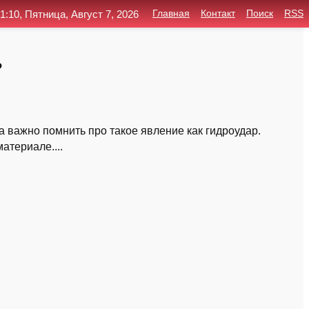
1:10, Пятница, Август 7, 2026
Главная
Контакт
Поиск
RSS
ь
а важно помнить про такое явление как гидроудар.
атериале....