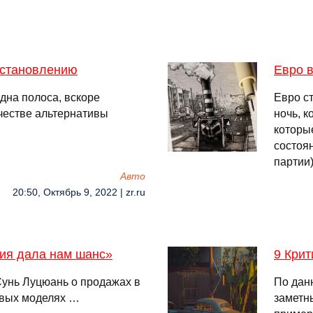
сстановлению
Евро в
дна полоса, вскоре
Евро с
ачестве альтернативы
ночь, 
которы
состоян
партии)
Авто
20:50, Октябрь 9, 2022 | zr.ru
ия дала нам шанс»
9 Крит
 Сунь Луцюань о продажах в
По дан
овых моделях …
заметн