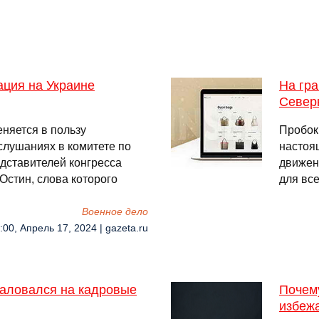
ация на Украине
На гра
Север
еняется в пользу
Пробок
слушаниях в комитете по
настоя
дставителей конгресса
движен
стин, слова которого
для вс
Военное дело
:00, Апрель 17, 2024 | gazeta.ru
жаловался на кадровые
Почему
избеж