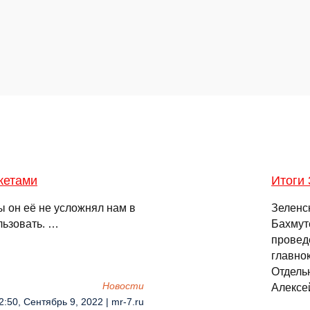
кетами
Итоги 
ы он её не усложнял нам в
Зеленс
льзовать. …
Бахмут
провед
главно
Отдель
Новости
Алексе
2:50, Сентябрь 9, 2022 | mr-7.ru