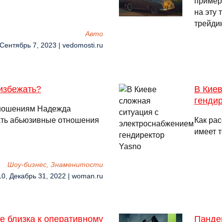
пример
на эту 
трейди
Авто
 Сентябрь 7, 2023 | vedomosti.ru
 избежать?
В Кие
генди
тношениям Надежда
нать абьюзивные отношения
Как рас
имеет 
Шоу-бизнес, Знаменитости
10, Декабрь 31, 2022 | woman.ru
е близка к оперативному
Пандем