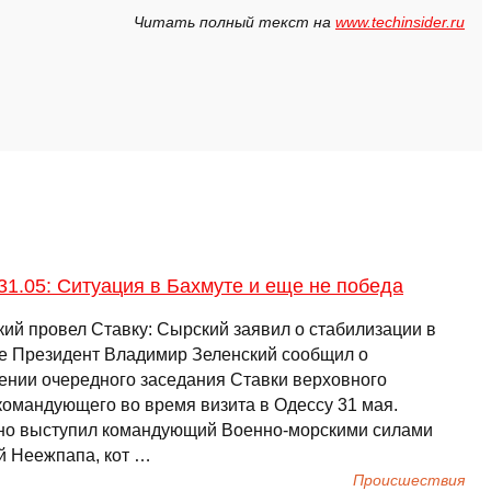
Читать полный текст на
www.techinsider.ru
31.05: Ситуация в Бахмуте и еще не победа
кий провел Ставку: Сырский заявил о стабилизации в
е Президент Владимир Зеленский сообщил о
ении очередного заседания Ставки верховного
командующего во время визита в Одессу 31 мая.
но выступил командующий Военно-морскими силами
й Неежпапа, кот …
Происшествия