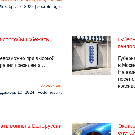
 Декабрь 17, 2022 | secretmag.ru
и способы избежать
Губерн
генпр
невозможно при высокой
Губерн
трации президента …
в Москв
Напомн
посети
Экономика
красив
 Декабрь 10, 2024 | vedomosti.ru
ать войны в Белоруссии
Экстре
случа