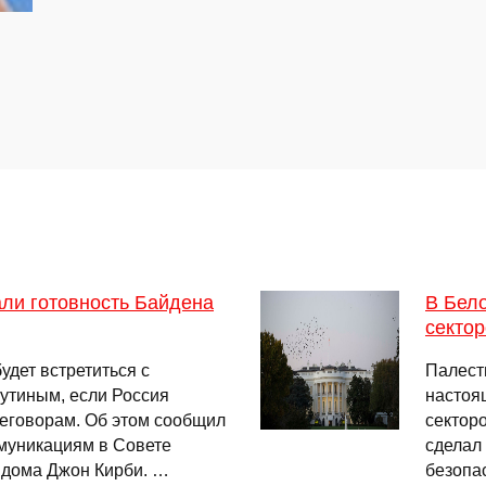
ли готовность Байдена
В Бел
сектор
дет встретиться с
Палест
утиным, если Россия
настоя
реговорам. Об этом сообщил
сектор
ммуникациям в Совете
сделал
 дома Джон Кирби. …
безопас