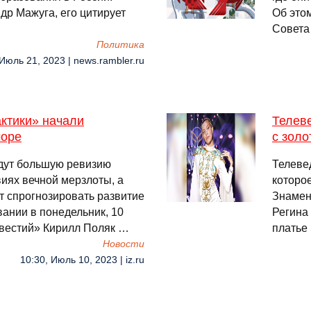
др Мажуга, его цитирует
Об это
Совета
Политика
 Июль 21, 2023 | news.rambler.ru
ктики» начали
Телев
море
с золо
дут большую ревизию
Телеве
виях вечной мерзлоты, а
которо
т спрогнозировать развитие
Знамен
вании в понедельник, 10
Регина
звестий» Кирилл Поляк …
платье 
Новости
10:30, Июль 10, 2023 | iz.ru