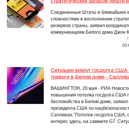
стратегических запасов нефти
Соединенные Штаты в ближайшее в
сложностями в восполнении страте
резервов страны, заявил координат
коммуникациям Белого дома Джон 
03:
Ситуация вокруг госдолга США 
тревоги в Белом доме - Саллив
ВАШИНГТОН, 20 мая - РИА Новости.
повышения потолка госдолга США п
беспокойства в Белом доме, заявил
президента США по нацбезопаснос
Салливан."Потолок госдолга США, 
интерес здесь, на саммите G7. Сит