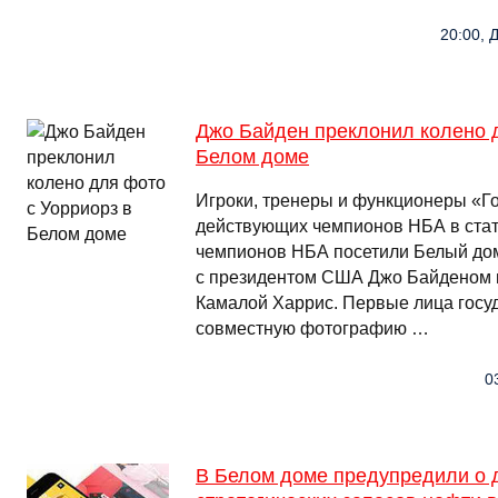
20:00, Д
Джо Байден преклонил колено д
Белом доме
Игроки, тренеры и функционеры «Го
действующих чемпионов НБА в ста
чемпионов НБА посетили Белый дом
с президентом США Джо Байденом 
Камалой Харрис. Первые лица госу
совместную фотографию …
0
В Белом доме предупредили о