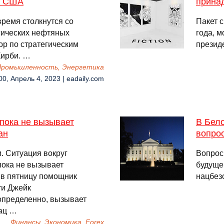
 в США
прина
ремя столкнутся со
Пакет 
гических нефтяных
года, 
ор по стратегическим
презид
Кирби. …
Промышленность, Энергетика
00, Апрель 4, 2023 | eadaily.com
пока не вызывает
В Бел
ан
вопро
 Ситуация вокруг
Вопрос
ока не вызывает
будуще
 в пятницу помощник
нацбез
ти Джейк
определенно, вызывает
уац …
Финансы, Экономика, Forex