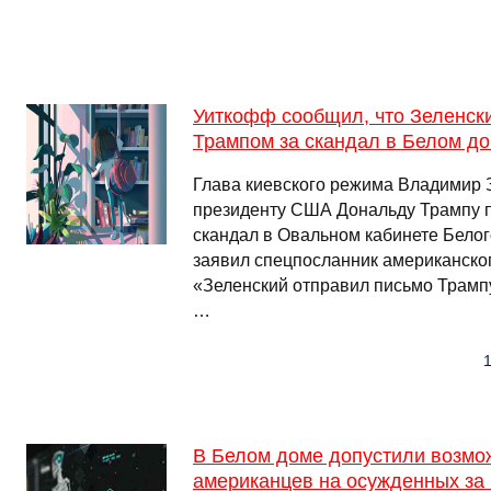
Уиткофф сообщил, что Зеленск
Трампом за скандал в Белом д
Глава киевского режима Владимир 
президенту США Дональду Трампу п
скандал в Овальном кабинете Белог
заявил спецпосланник американско
«Зеленский отправил письмо Трампу.
…
1
В Белом доме допустили возмо
американцев на осужденных за 