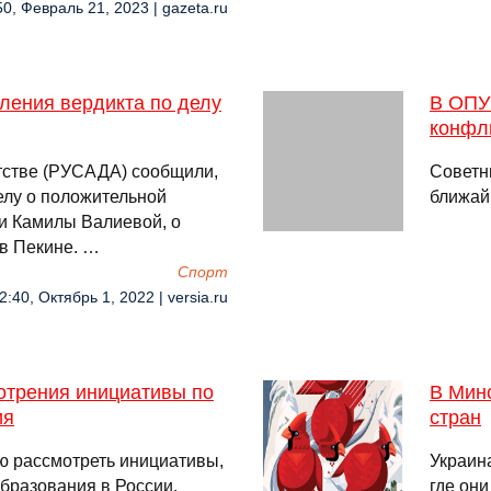
50, Февраль 21, 2023 | gazeta.ru
ления вердикта по делу
В ОПУ 
конфли
тстве (РУСАДА) сообщили,
Советн
елу о положительной
ближай
ки Камилы Валиевой, о
 в Пекине. …
Спорт
2:40, Октябрь 1, 2022 | versia.ru
отрения инициативы по
В Мин
ия
стран
ю рассмотреть инициативы,
Украин
бразования в России.
где он