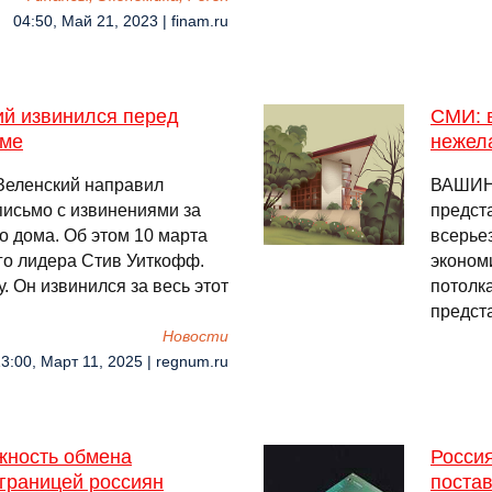
04:50, Май 21, 2023 | finam.ru
ий извинился перед
СМИ: 
оме
нежел
Зеленский направил
ВАШИНГ
исьмо с извинениями за
предст
о дома. Об этом 10 марта
всерье
го лидера Стив Уиткофф.
эконом
 Он извинился за весь этот
потолк
предст
Новости
3:00, Март 11, 2025 | regnum.ru
жность обмена
Росси
границей россиян
постав