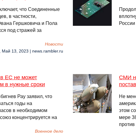
ключает, что Соединенные
Продол
в, в частности,
вплотн
Эвана Гершковича и Пола
России
ся под стражей за
Новости
, Май 13, 2023 | news.rambler.ru
в ЕС не может
СМИ н
м в нужные сроки
постав
игнев Рау заявил, что
Не мен
аться годы на
америк
пасов в необходимом
этом с
осоюз концентрируется на
мере 3
против 
Военное дело