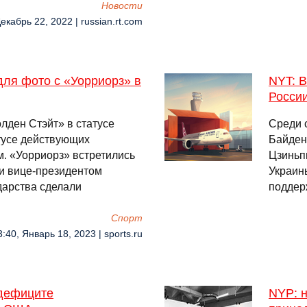
Новости
екабрь 22, 2022 | russian.rt.com
ля фото с «Уорриорз» в
NYT: 
России
лден Стэйт» в статусе
Среди 
тусе действующих
Байден
. «Уорриорз» встретились
Цзиньп
и вице-президентом
Украин
дарства сделали
поддер
Спорт
3:40, Январь 18, 2023 | sports.ru
 дефиците
NYP: 