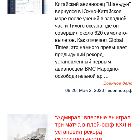
Китайский авианосец "Шаньдун"
вернулся в Южно-Китайское
море после учений в западной
части Тихого океана, где он
совершил около 620 самолето-
вылетов. Как отмечает Global
Times, это намного превышает
предыдущий рекорд,
установленный первым
авианосцем ВМС Народно-
освободительной ар …
Военное дело
06:20, Май 2, 2023 | военное.рф
"Адмирал" впервые выиграл
три матча в плей-офф КХЛ и
установил рекорд
скорострельности