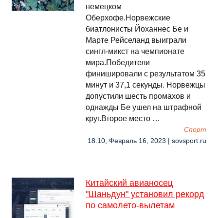
немецком
Оберхофе.Норвежские
биатлонисты Йоханнес Бе и
Марте Рейселанд выиграли
сингл-микст на чемпионате
мира.Победители
финишировали с результатом 35
минут и 37,1 секунды. Норвежцы
допустили шесть промахов и
однажды Бе ушел на штрафной
круг.Второе место …
Спорт
18:10, Февраль 16, 2023 | sovsport.ru
Китайский авианосец
"Шаньдун" установил рекорд
по самолето-вылетам