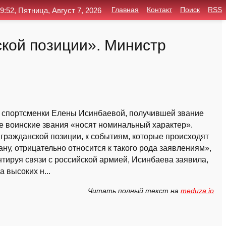
9:52, Пятница, Август 7, 2026
Главная
Контакт
Поиск
RSS
ской позиции». Министр
а спортсменки Елены Исинбаевой, получившей звание
ее воинские звания «носят номинальный характер».
 гражданской позиции, к событиям, которые происходят
ну, отрицательно относится к такого рода заявлениям»,
тируя связи с российской армией, Исинбаева заявила,
 высоких н...
Читать полный текст на
meduza.io