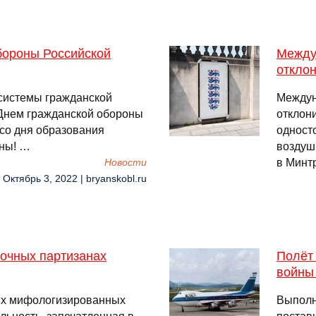
обороны Российской
Между
откло
системы гражданской
Междун
Днем гражданской обороны
отклон
со дня образования
одност
аны! …
воздушн
в Минт
Новости
 Октябрь 3, 2022 | bryanskobl.ru
точных партизанах
Полёт 
войны
ых мифологизированных
Выполн