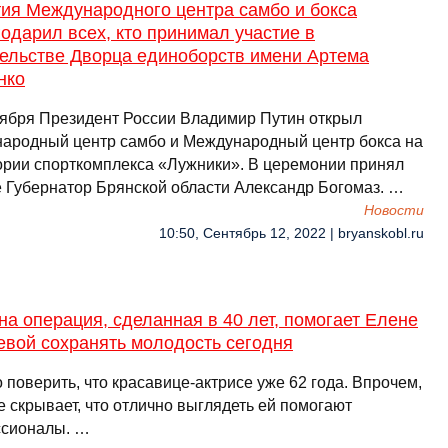
тия Международного центра самбо и бокса
одарил всех, кто принимал участие в
тельстве Дворца единоборств имени Артема
нко
тября Президент России Владимир Путин открыл
ародный центр самбо и Международный центр бокса на
ории спорткомплекса «Лужники». В церемонии принял
е Губернатор Брянской области Александр Богомаз. …
Новости
10:50, Сентябрь 12, 2022 | bryanskobl.ru
на операция, сделанная в 40 лет, помогает Елене
евой сохранять молодость сегодня
поверить, что красавице-актрисе уже 62 года. Впрочем,
е скрывает, что отлично выглядеть ей помогают
сионалы. …