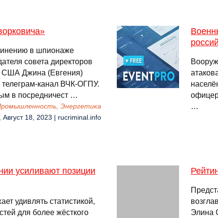
ворковича»
Военны
россий
винению в шпионаже
дателя совета директоров
Вооруж
 США Джина (Евгения)
атаков
 телеграм-канал ВЧК-ОГПУ.
населён
ым в посредничест …
офицер
…
 Промышленность, Энергетика
 Август 18, 2023 | rucriminal.info
нии усиливают позиции
Рейти
Предст
ет удивлять статистикой,
возгла
тей для более жёсткого
Элина 