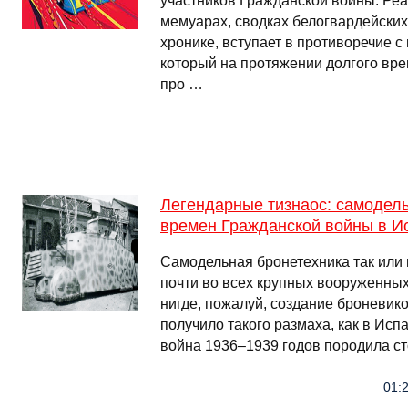
участников Гражданской войны. Реа
мемуарах, сводках белогвардейских
хронике, вступает в противоречие с
который на протяжении долгого вре
про …
Легендарные тизнаос: самоде
времен Гражданской войны в И
Самодельная бронетехника так или
почти во всех крупных вооруженных
нигде, пожалуй, создание броневико
получило такого размаха, как в Исп
война 1936–1939 годов породила ст
01:2