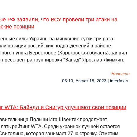
е РФ заявили, что ВСУ провели три атаки на
ские позиции
ённые силы Украины за минувшие сутки три раза
али позиции российских подразделений в районе
ного пункта Берестовое (Харьковская область), заявил
 пресс-центра группировки "Запад" Ярослав Якимкин.
Новости
06:10, Август 18, 2023 | interfax.ru
нг WTA: Байндл и Снигур улучшают свои позиции
авительница Польши Ига Швентек продолжает
влять рейтинг WTA. Среди украинок лучшей остается
Свитолина, которая занимает 27-ю строчку. Отметим