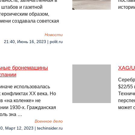
льность, запечатленная в
постав
 штабов и газетной
истори
 героическим образом,
мени создавала советская
Новости
21:40, Июнь 16, 2023 | polit.ru
льные бронемашины
XAG/U
спании
Серебр
 иначе использовалась
$22/55
 конфликтах XX века. Но
Технич
в «на коленке» не
перспе
ании 1930-х. Гражданская
может 
оль зна …
Военное дело
0, Март 12, 2023 | techinsider.ru