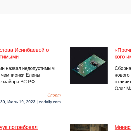
слова Исинбаевой о
«Прочь
стимыми
кого и
ин назвал недопустимым
Сборна
й чемпионки Елены
нового
е майора ВС РФ
отличи
Олег М
Спорт
:30, Июль 19, 2023 | eadaily.com
чук потребовал
Минис