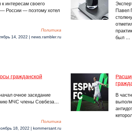
 к интересам своего
Экспер
, — России — поэтому хотел
Павел 
столкн
отметил
Политика
практик
тябрь 14, 2022 | news.rambler.ru
был …
росы гражданской
Расши
гражд
начал очное заседание
В частн
ению МЧС члены Совбеза…
выполн
антидот
кеторо
Политика
Ноябрь 18, 2022 | kommersant.ru