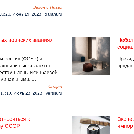
Закон и Право
00:20, Июнь 19, 2023 | garant.ru
ых воинских званиях
Небол
социа
ы России (ФСБР) и
Презид
ашвили высказался по
продле
шестом Елены Исинбаевой,
…
номинальными. …
Спорт
17:10, Июль 23, 2023 | versia.ru
относиться к
Экспер
му СССР
импор