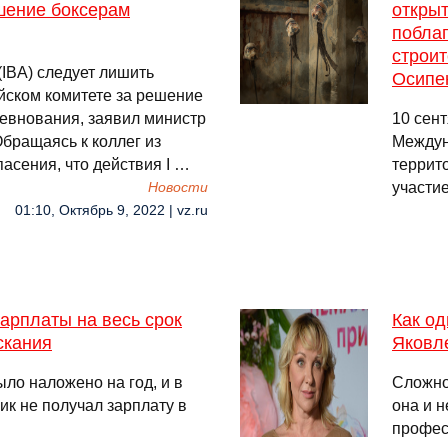
шение боксерам
откры
поблаг
строи
IBA) следует лишить
Осипе
ском комитете за решение
ревнования, заявил министр
10 сен
бращаясь к коллег из
Междун
пасения, что действия I …
террит
участи
Новости
01:10, Октябрь 9, 2022 | vz.ru
арплаты на весь срок
Как од
скания
Яковл
ло наложено на год, и в
Сложно 
ик не получал зарплату в
она и н
профес