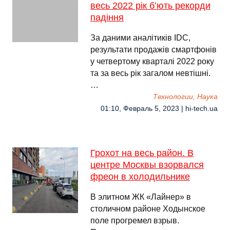
весь 2022 рік б’ють рекорди
падіння
За даними аналітиків IDC,
результати продажів смартфонів
у четвертому кварталі 2022 року
та за весь рік загалом невтішні.
…
Технологии, Наука
01:10, Февраль 5, 2023 | hi-tech.ua
Грохот на весь район. В
центре Москвы взорвался
фреон в холодильнике
В элитном ЖК «Лайнер» в
столичном районе Ходынское
поле прогремел взрыв.