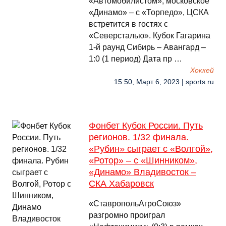
«Автомобилистом», московское
«Динамо» – с «Торпедо», ЦСКА
встретится в гостях с
«Северсталью». Кубок Гагарина
1-й раунд Сибирь – Авангард –
1:0 (1 период) Дата пр …
Хоккей
15:50, Март 6, 2023 | sports.ru
Фонбет Кубок России. Путь
регионов. 1/32 финала.
«Рубин» сыграет с «Волгой»,
«Ротор» – с «Шинником»,
«Динамо» Владивосток –
СКА Хабаровск
«СтавропольАгроСоюз»
разгромно проиграл