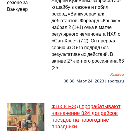
Андрей Кузьменко забросил 35-
ю шайбу в сезоне и побил
рекорд «Ванкувера» для
дебютантов. Форвард «Кэнакс»
набрал 2 (1+1) очка в матче
регулярного чемпионата НХЛ с
«Сан-Хосе» (7:2). Он прервал
серию из 3 игр подряд без
результативных действий. В
активе 27-летнего россиянина 63
(35 …
Хоккей
08:30, Март 24, 2023 | sports.ru
ФПК и РЖД прорабатывают
назначение 824 допрейсов
поездов на новогодние
праздники