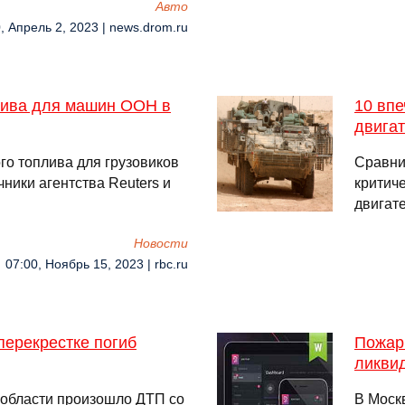
Авто
, Апрель 2, 2023 | news.drom.ru
лива для машин ООН в
10 вп
двигат
го топлива для грузовиков
Сравни
ники агентства Reuters и
критиче
двигат
Новости
07:00, Ноябрь 15, 2023 | rbc.ru
перекрестке погиб
Пожар
ликви
 области произошло ДТП со
В Моск