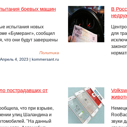
спытания боевых машин
В Рос
недру
ные испытания новых
Центро
рме «Бумеранг», сообщил
для тр
, что они будут завершены
исключ
законо
нормат
Политика
 Апрель 4, 2023 | kommersant.ru
ло пострадавших от
Volksw
живот
общила, что при взрыве,
Немецк
чении улиц Шаландина и
RooBad
втомобилей. "На данный
звуки 