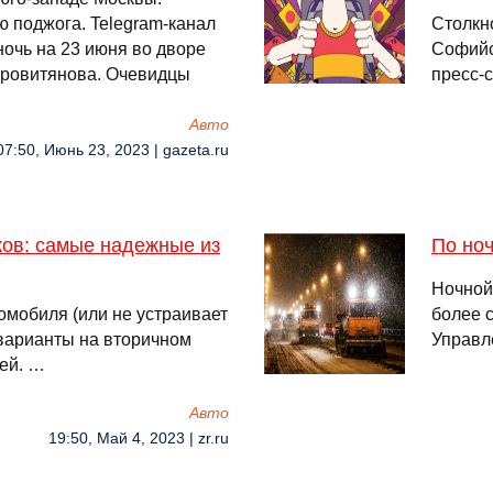
 поджога. Telegram-канал
Столкн
ночь на 23 июня во дворе
Софийс
тровитянова. Очевидцы
пресс-
Авто
07:50, Июнь 23, 2023 | gazeta.ru
ков: самые надежные из
По ноч
Ночной
томобиля (или не устраивает
более 
варианты на вторичном
Управл
ей. …
Авто
19:50, Май 4, 2023 | zr.ru