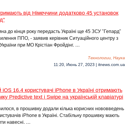
римають від Німеччини додатково 45 установок
д"
на до кінця року передасть Україні ще 45 ЗСУ "Гепард"
илення ППО, - заявив керівник Ситуаційного центру з
України при МО Крістіан Фройдінг. …
Технологии, Наука
11:20, Июнь 27, 2023 | itnews.com.ua
й iOS 16.4 користувачі iPhone в Україні отримають
мку Predictive text і Swipe на українській клавіатурі
вилося, в прошивку додали кілька корисних нововведень
истувачів iPhone в Україні. Стабільну прошивку мають
ти навесні. …