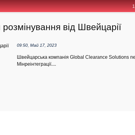
1
розмінування від Швейцарії
09:50, Май 17, 2023
Швейцарська компанія Global Сlearance Solutions п
Мінреінтеграції....