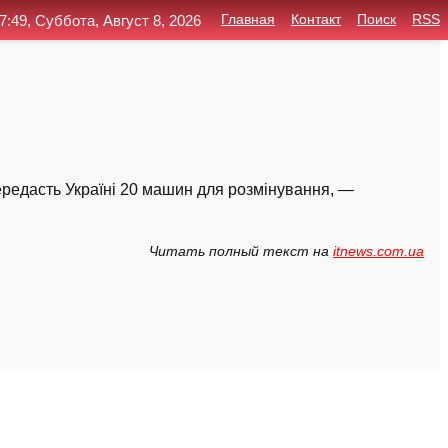
7:49, Суббота, Август 8, 2026
Главная
Контакт
Поиск
RSS
ередасть Україні 20 машин для розмінування, —
Читать полный текст на
itnews.com.ua