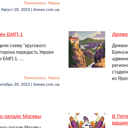
Технологии, Наука
 Август 18, 2023 | itnews.com.ua
шин БМП-1
Движен
дили схему "кругового
Движен
сторона передасть Україні
Брянске
ти БМП-1. …
админи
регион
стадио
Технологии, Наука
из Яро
нтябрь 20, 2022 | itnews.com.ua
го-западе Москвы
В Пет
машин
юго-западе Москвы.