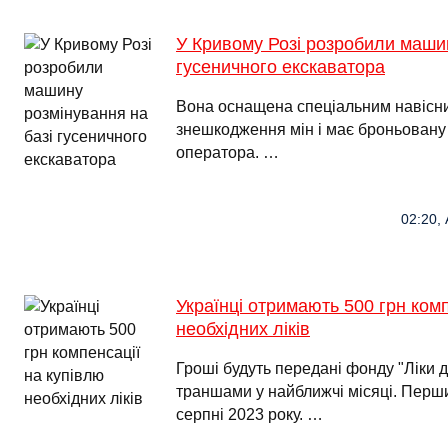
У Кривому Розі розробили машин
гусеничного екскаватора
Вона оснащена спеціальним навісн
знешкодження мін і має броньовану 
оператора. …
02:20, 
Українці отримають 500 грн комп
необхідних ліків
Гроші будуть передані фонду "Ліки д
траншами у найближчі місяці. Перш
серпні 2023 року. …