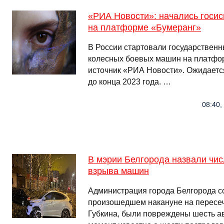
«РИА Новости»: начались госи
на платформе «Бумеранг»
В России стартовали государствен
колесных боевых машин на платфо
источник «РИА Новости». Ожидается
до конца 2023 года. …
08:40,
В мэрии Белгорода назвали чис
взрыва машин
Администрация города Белгорода со
произошедшем накануне на пересе
Губкина, были повреждены шесть а