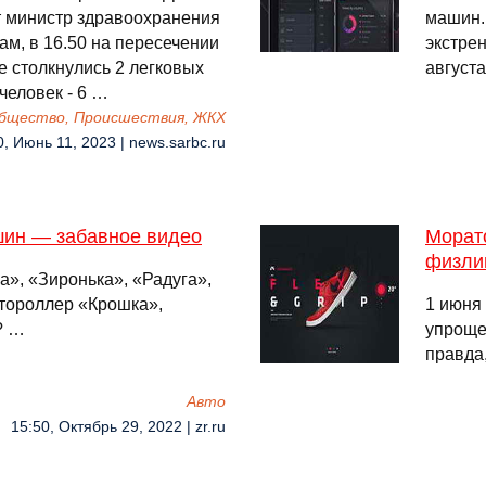
 министр здравоохранения
машин.
ам, в 16.50 на пересечении
экстре
е столкнулись 2 легковых
август
человек - 6 …
бщество, Происшествия, ЖКХ
0, Июнь 11, 2023 | news.sarbc.ru
шин — забавное видео
Морат
физли
», «Зиронька», «Радуга»,
тороллер «Крошка»,
1 июня
? …
упроще
правда
Авто
15:50, Октябрь 29, 2022 | zr.ru