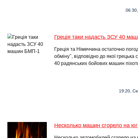
06:30,
Греція таки надасть ЗСУ 40 ма
Греція та Німеччина остаточно пого
обміну", відповідно до якої грецька 
40 радянських бойових машин піхо
19:20, Се
Несколько машин сгорело на ю
Несколько автомобилей сгорело на 