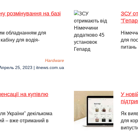
у розмінування на базі
ЗСУ от
"Гепар
им обладнанням для
Німеччи
кабіну для водія-
для пос
питань 
Hardware
Апрель 25, 2023 | itnews.com.ua
енсації на купівлю
У нові
підтри
ля України" декількома
Як вия
ий – вже отриманий в
для кор
випусти