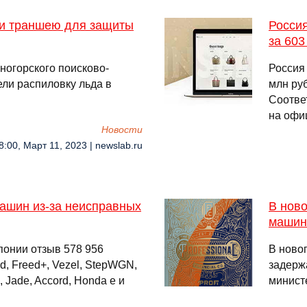
ли траншею для защиты
Росси
за 603
ногорского поисково-
Россия
ели распиловку льда в
млн руб
Соотве
на офи
Новости
8:00, Март 11, 2023 | newslab.ru
ашин из-за неисправных
В нов
машин
понии отзыв 578 956
В ново
d, Freed+, Vezel, StepWGN,
задерж
e, Jade, Accord, Honda e и
минист