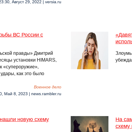
23:30, Август 29, 2022 | versia.ru
рьбы ВС России с
«Давя
испол
ьской правды» Дмитрий
Злоумы
месяцы установки HIMARS,
убежда
к «супероружие»,
удары, как это было
Военное дело
0, Май 8, 2023 | news.rambler.ru
 нашли новую схему
На са
схему 