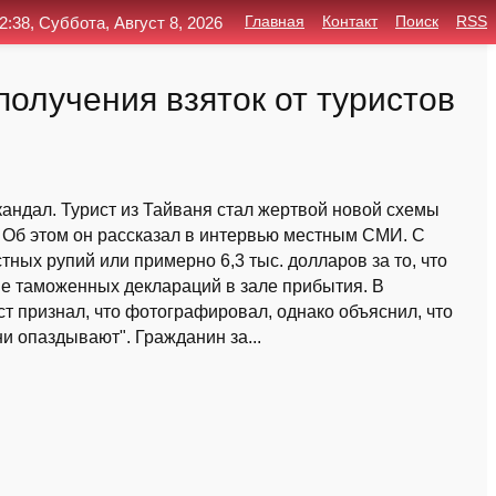
2:38, Суббота, Август 8, 2026
Главная
Контакт
Поиск
RSS
олучения взяток от туристов
андал. Турист из Тайваня стал жертвой новой схемы
Об этом он рассказал в интервью местным СМИ. С
ных рупий или примерно 6,3 тыс. долларов за то, что
е таможенных деклараций в зале прибытия. В
т признал, что фотографировал, однако объяснил, что
ни опаздывают". Гражданин за...