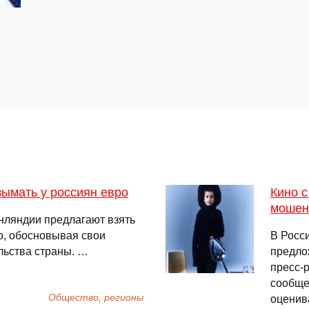
ымать у россиян евро
Кино с
мошен
нляндии предлагают взять
о, обосновывая свои
В Росс
льства страны. …
предло
пресс-
сообще
Общество, регионы
оценив