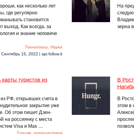
ороши, как несколько лет
На пре
ты, где регулярно
следую
бманывать становится
Владим
т выход. Как всегда, за
зерна 
ология и знание человече
Технологии, Наука
 Сентябрь 15, 2022 | api.follow.it
 карты туристов из
В Рост
Нагиб
из РФ, открывших счета в
В Рост
инудительное закрытие уже
этом в
е. Об этом пишет Дзен-
Алексе
ой на россиянку с места
проспе
истем Visa и Mas …
позвол
Туризм, путешествия