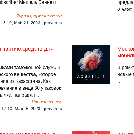
bscriber Мишель Беннетт
предла
отелях
Туризм, путешествия
13:10, Май 21, 2023 | pravda.ru
 партию средств для
Моско
мобил
никами таможенной службы
В рамк
ского вещества, которое
новые 
ния из Казахстана. Как
…
авление в виде 30 упаковок
сылке, направля …
Происшествия
17:10, Март 6, 2023 | pravda.ru