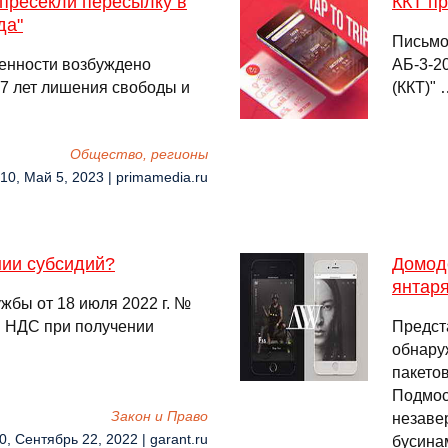
пресекли пересылку в
ККТ п
да"
Письмо
ценности возбуждено
АБ-3-2
 7 лет лишения свободы и
(ККТ)" 
Общество, регионы
:10, Май 5, 2023 | primamedia.ru
нии субсидий?
Домод
янтар
жбы от 18 июля 2022 г. №
я НДС при получении
Предст
обнару
пакето
Подмос
Закон и Право
незаве
0, Сентябрь 22, 2022 | garant.ru
бусина