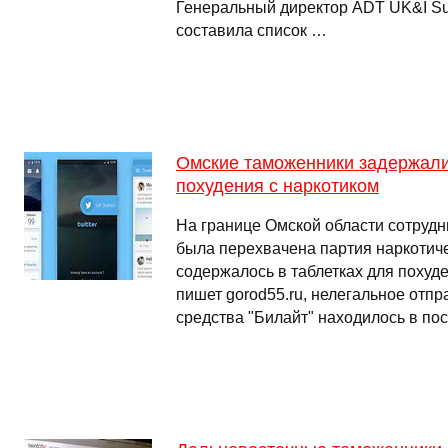
Генеральный директор ADT UK&I Su
составила список …
Омские таможенники задержали
похудения с наркотиком
На границе Омской области сотруд
была перехвачена партия наркотиче
содержалось в таблетках для похуде
пишет gorod55.ru, нелегальное отпр
средства "Билайт" находилось в по