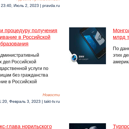
23:40, Июль 2, 2023 | pravda.ru
ли процедуру получения
Монгол
ивание в Российской
млрд т
образования
По дан
 Административный
этих де
х дел Российской
америк
дарственной услуги по
ицам без гражданства
ние в Российской
Новости
1:20, Февраль 3, 2023 | takt-tv.ru
Экс-глава норильского
Турпро