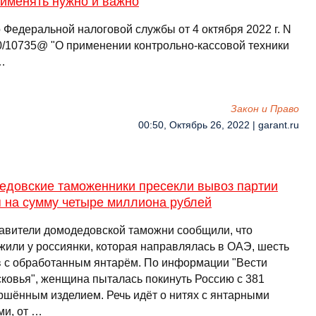
рименять нужно и важно
 Федеральной налоговой службы от 4 октября 2022 г. N
0/10735@ "О применении контрольно-кассовой техники
…
Закон и Право
00:50, Октябрь 26, 2022 | garant.ru
едовские таможенники пресекли вывоз партии
я на сумму четыре миллиона рублей
авители домодедовской таможни сообщили, что
жили у россиянки, которая направлялась в ОАЭ, шесть
в с обработанным янтарём. По информации "Вести
ковья", женщина пыталась покинуть Россию с 381
ршённым изделием. Речь идёт о нитях с янтарными
ми, от …