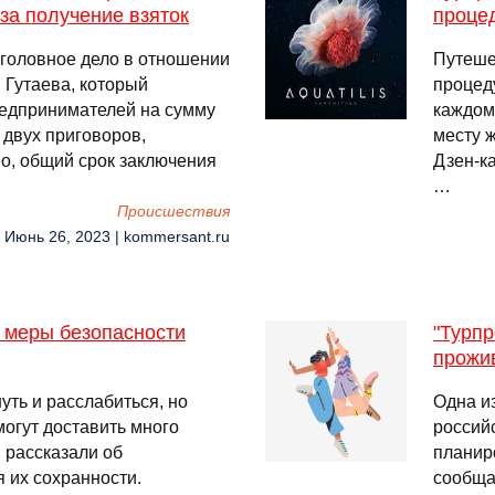
за получение взяток
проце
уголовное дело в отношении
Путеше
 Гутаева, который
процед
редпринимателей на сумму
каждом
 двух приговоров,
месту 
о, общий срок заключения
Дзен-ка
…
Происшествия
, Июнь 26, 2023 | kommersant.ru
 меры безопасности
"Турпр
прожив
уть и расслабиться, но
Одна и
огут доставить много
россий
 рассказали об
планиро
 их сохранности.
сообща