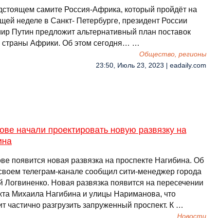
дстоящем самите Россия-Африка, который пройдёт на
щей неделе в Санкт- Петербурге, президент России
ир Путин предложит альтернативный план поставок
в страны Африки. Об этом сегодня… …
Общество, регионы
23:50, Июль 23, 2023 | eadaily.com
ове начали проектировать новую развязку на
ина
ове появится новая развязка на проспекте Нагибина. Об
 своем телеграм-канале сообщил сити-менеджер города
й Логвиненко. Новая развязка появится на пересечении
кта Михаила Нагибина и улицы Нариманова, что
ит частично разгрузить запруженный проспект. К …
Новости