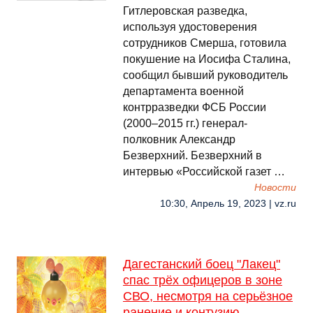
Гитлеровская разведка,
используя удостоверения
сотрудников Смерша, готовила
покушение на Иосифа Сталина,
сообщил бывший руководитель
департамента военной
контрразведки ФСБ России
(2000–2015 гг.) генерал-
полковник Александр
Безверхний. Безверхний в
интервью «Российской газет …
Новости
10:30, Апрель 19, 2023 | vz.ru
Дагестанский боец "Лакец"
спас трёх офицеров в зоне
СВО, несмотря на серьёзное
ранение и контузию