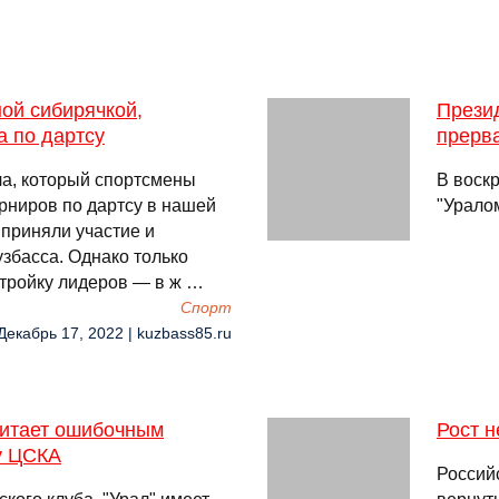
ой сибирячкой,
Презид
а по дартсу
прерв
ла, который спортсмены
В воск
рниров по дартсу в нашей
"Урало
 приняли участие и
збасса. Однако только
 тройку лидеров — в ж …
Спорт
Декабрь 17, 2022 | kuzbass85.ru
читает ошибочным
Рост 
у ЦСКА
Российс