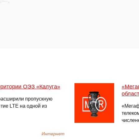
рритории ОЭЗ «Калуга»
«Мега
облас
расширили пропускную
тие LTE на одной из
«Мегаф
телеко
численн
Интернет