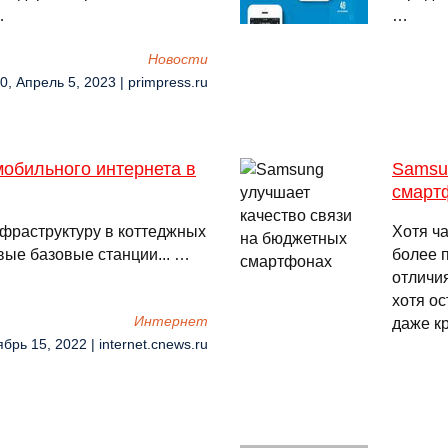
…
…
Новости
0, Апрель 5, 2023 | primpress.ru
обильного интернета в
Samsu
смарт
фраструктуру в коттеджных
Хотя ч
вые базовые станции... …
более 
отличи
хотя о
Интернет
даже к
брь 15, 2022 | internet.cnews.ru