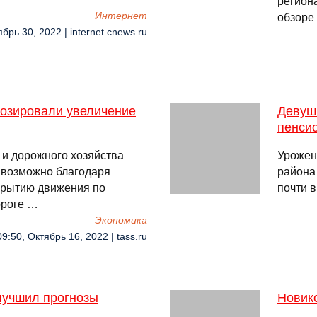
регион
Интернет
обзоре
брь 30, 2022 | internet.cnews.ru
нозировали увеличение
Девушк
пенси
 и дорожного хозяйства
Урожен
т возможно благодаря
района
ткрытию движения по
почти в
ороге …
Экономика
09:50, Октябрь 16, 2022 | tass.ru
лучшил прогнозы
Новик