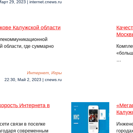
Март 29, 2023 | internet.cnews.ru
кове Калужской области
Качест
Москв
елекоммуникационной
 области, где суммарно
Компле
«больш
…
Интернет, Игры
22:30, Май 2, 2023 | cnews.ru
корость Интернета в
«Мега
Калуж
ети связи в поселке
Инжене
лагодаря современным
городах