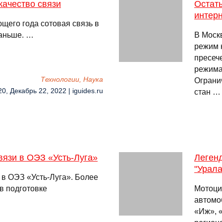
 качество связи
Остать
интер
щего года сотовая связь в
раньше. …
В Моск
режим 
пресеч
режима
Технологии, Наука
Ограни
20, Декабрь 22, 2022 | iguides.ru
стан …
вязи в ОЭЗ «Усть-Луга»
Леген
"Урала
 в ОЭЗ «Усть-Луга». Более
в подготовке
Мотоци
автомо
«Иж», «