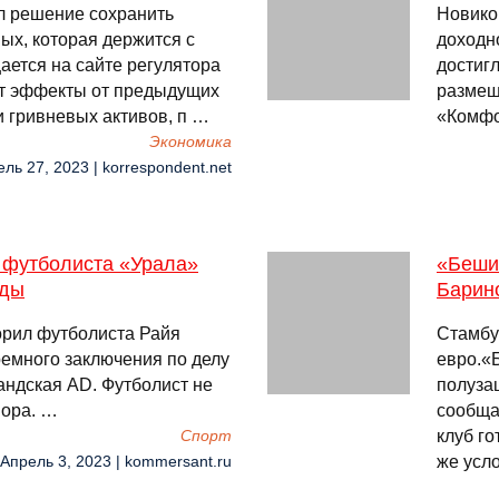
л решение сохранить
Новико
ых, которая держится с
доходн
ается на сайте регулятора
достигл
жит эффекты от предыдущих
размещ
 гривневых активов, п …
«Комфо
Экономика
ель 27, 2023 | korrespondent.net
 футболиста «Урала»
«Беши
оды
Барин
орил футболиста Райя
Стамбул
ремного заключения по делу
евро.«
андская AD. Футболист не
полуза
вора. …
сообща
клуб го
Спорт
же усл
 Апрель 3, 2023 | kommersant.ru