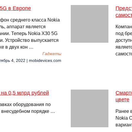
 5G в Европе
Предст
самос
фон среднего класса Nokia
ль, аппарат является
Компан
нии. Теперь Nokia X30 5G
под бре
и. Устройство выпускается
доступ
кже в двух кон …
являетс
самосто
Гаджеты
тябрь 4, 2022 | mobidevices.com
a на 0,5 млрд рублей
Смарт
цвете
авках оборудования по
 внесудебном порядке …
Ранее 
Nokia C
вариан