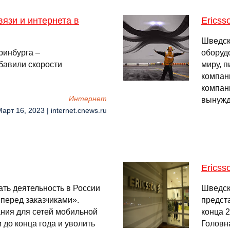
язи и интернета в
Ericss
Шведск
ринбурга –
оборудо
бавили скорости
миру, 
компан
компан
Интернет
вынуж
Март 16, 2023 | internet.cnews.ru
Ericss
ть деятельность в России
Шведск
перед заказчиками».
предста
ния для сетей мобильной
конца 
 до конца года и уволить
Головн