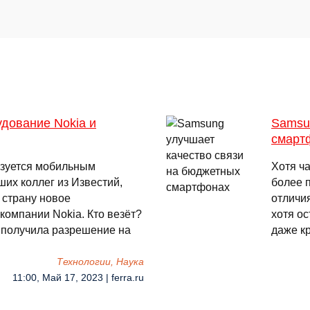
удование Nokia и
Samsu
смарт
ьзуется мобильным
Хотя ч
их коллег из Известий,
более 
 страну новое
отличи
компании Nokia. Кто везёт?
хотя о
 получила разрешение на
даже к
Технологии, Наука
11:00, Май 17, 2023 | ferra.ru