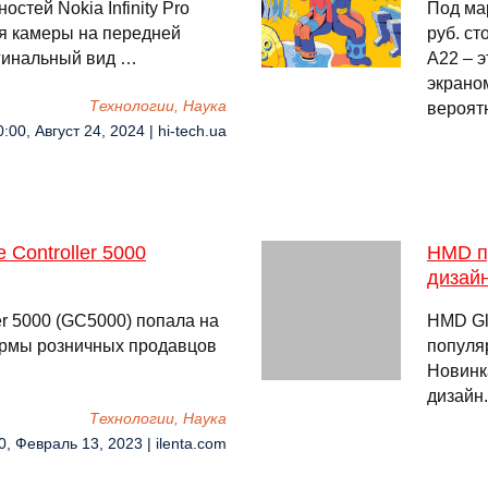
стей Nokia Infinity Pro
Под ма
ля камеры на передней
руб. с
игинальный вид …
A22 – 
экрано
Технологии, Наука
вероят
0:00, Август 24, 2024 | hi-tech.ua
Controller 5000
HMD п
дизай
r 5000 (GC5000) попала на
HMD Gl
рмы розничных продавцов
популяр
Новинк
дизайн
Технологии, Наука
0, Февраль 13, 2023 | ilenta.com