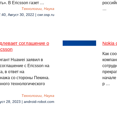
ъ». В Ericsson газет …
россий
…
Технологии, Наука
:40, Август 30, 2022 | cwr.osp.ru
одлевает соглашение о
Nokia 
icsson
Как соо
игант Huawei заявил в
компани
соглашение с Ericsson на
сотрудн
, в ответ на
прекра
нажа со стороны Пекина.
начале 
вного технологического
р …
Технологии, Наука
уст 28, 2023 | android-robot.com