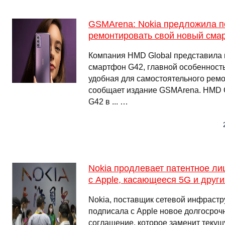
GSMArena: Nokia предложила п
ремонтировать свой новый сма
Компания HMD Global представила 
смартфон G42, главной особенность
удобная для самостоятельного ремо
сообщает издание GSMArena. HMD G
G42 в ... …
Nokia продлевает патентное л
с Apple, касающееся 5G и други
Nokia, поставщик сетевой инфрастр
подписала с Apple новое долгосроч
соглашение, которое заменит текущ