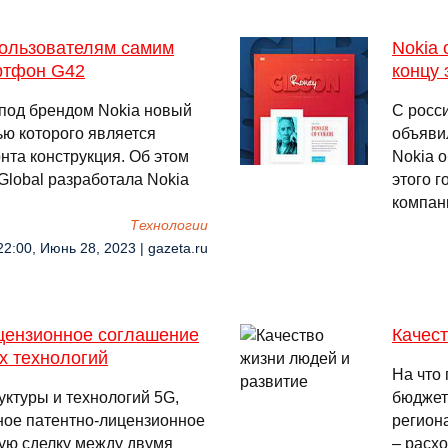
ользователям самим
Nokia 
ртфон G42
концу 
под брендом Nokia новый
С росс
ю которого является
объявил
нта конструкция. Об этом
Nokia о
lobal разработала Nokia
этого г
компан
Технологии
22:00, Июнь 28, 2023 | gazeta.ru
ицензионное соглашение
Качест
х технологий
На что 
уктуры и технологий 5G,
бюджет
ное патентно-лицензионное
регион
ую сделку между двумя
– расхо