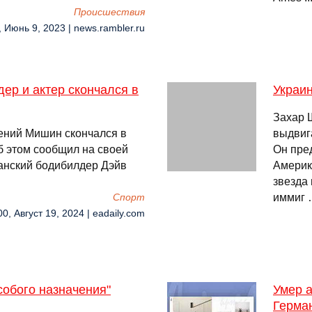
Происшествия
, Июнь 9, 2023 | news.rambler.ru
ер и актер скончался в
Украи
Захар 
гений Мишин скончался в
выдвиг
б этом сообщил на своей
Он пре
канский бодибилдер Дэйв
Америк
звезда 
иммиг
Спорт
00, Август 19, 2024 | eadaily.com
собого назначения"
Умер а
Герма