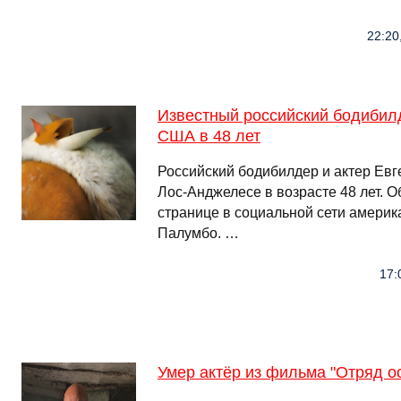
22:20
Известный российский бодибилд
США в 48 лет
Российский бодибилдер и актер Ев
Лос-Анджелесе в возрасте 48 лет. О
странице в социальной сети амери
Палумбо. …
17:
Умер актёр из фильма "Отряд о