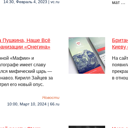
14:30, Февраль 4, 2023 | vc.ru
мат …
а Пушкина, Наше Всё
Брита
ранизации «Онегина»
Киеву 
нной «Мафии» и
На сайт
атографе имеет славу
появил
сался мифический царь —
прекра
 навоз. Кирилл Зайцев за
в отно
трел его новый опус.
Новости
10:00, Март 10, 2024 | 66.ru