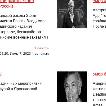
ской ракеты Storm
Умер 
России
Австри
анской ракеты Storm
Аде "То
зидента России Владимира
сообщае
ндийского издания
После 
атериале, беспокойство
ссийские военные захватили
Новости
08:20, Июль 7, 2023 | regnum.ru
в
Умер б
раздничных мероприятий
Америк
 фурой в Ярославской
жизни в
Deadlin
творчес
Ames ..