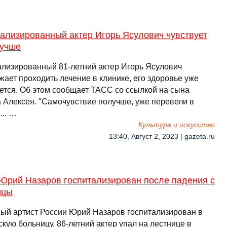
ализированный актер Игорь Ясулович чувствует
лучше
ализированный 81-летний актер Игорь Ясулович
ает проходить лечение в клинике, его здоровье уже
ется. Об этом сообщает ТАСС со ссылкой на сына
а Алексея. "Самочувствие получше, уже перевели в
... …
Культура и искусство
13:40, Август 2, 2023 | gazeta.ru
 Юрий Назаров госпитализирован после падения с
ицы
ый артист России Юрий Назаров госпитализирован в
кую больницу. 86-летний актер упал на лестнице в