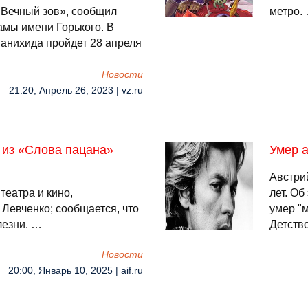
Вечный зов», сообщил
метро.
амы имени Горького. В
панихида пройдет 28 апреля
Новости
21:20, Апрель 26, 2023 | vz.ru
 из «Слова пацана»
Умер а
Австрий
театра и кино,
лет. Об
Левченко; сообщается, что
умер "
лезни. …
Детство
Новости
20:00, Январь 10, 2025 | aif.ru