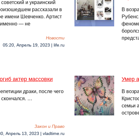
 советский и украинский
роизошедшем рассказали в
В возр
ре имени Шевченко. Артист
Рубенс
о именно — не
феноме
боролся
предста
Новости
05:20, Апрель 19, 2023 | life.ru
огиб актер массовки
Умер а
епетиции драки, после чего
В возра
е скончался. …
Кристо
семьи а
остров
Закон и Право
0, Апрель 13, 2023 | vladtime.ru