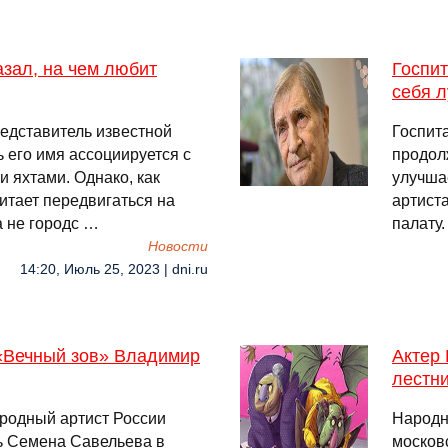
азал, на чем любит
Госпит
себя 
едставитель известной
Госпит
 его имя ассоциируется с
продолж
 яхтами. Однако, как
улучша
итает передвигаться на
артист
а не городс …
палату. 
Новости
14:20, Июль 25, 2023 | dni.ru
 «Вечный зов» Владимир
Актер
лестн
ародный артист России
Народн
ь Семена Савельева в
московс