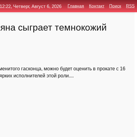
12:22, Четверг, Август 6, 2026
Главная
Контакт
Поиск
RSS
ьяна сыграет темнокожий
енитого гасконца, можно будет оценить в прокате с 16
рких исполнителей этой роли....