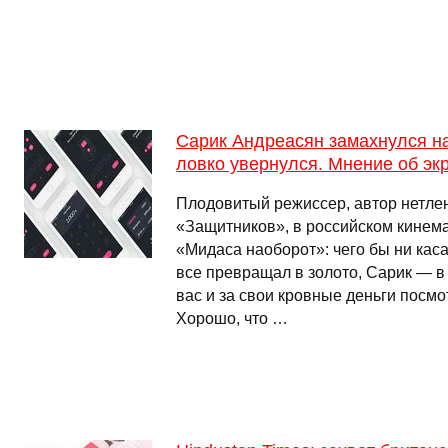
Сарик Андреасян замахнулся н
ловко увернулся. Мнение об эк
Плодовитый режиссер, автор нетле
«Защитников», в российском кинем
«Мидаса наоборот»: чего бы ни ка
все превращал в золото, Сарик — в
вас и за свои кровные деньги посмо
Хорошо, что …