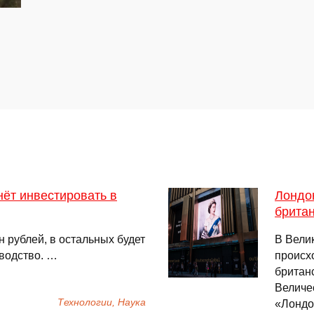
ёт инвестировать в
Лондо
брита
 рублей, в остальных будет
В Велик
водство. …
происх
британ
Величе
Технологии, Наука
«Лондон