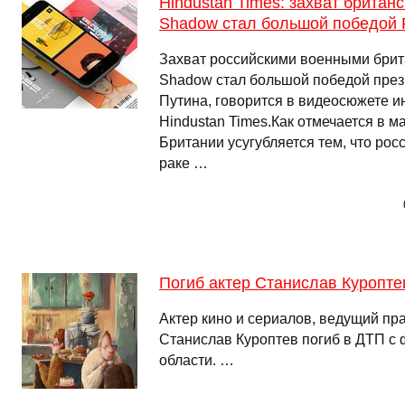
Hindustan Times: захват британ
Shadow стал большой победой 
Захват российскими военными брит
Shadow стал большой победой пре
Путина, говорится в видеосюжете и
Hindustan Times.Как отмечается в м
Британии усугубляется тем, что ро
раке …
Погиб актер Станислав Куропте
Актер кино и сериалов, ведущий п
Станислав Куроптев погиб в ДТП с
области. …