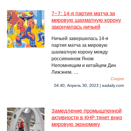
7−7: 14-я партия матча за
мировую шахматную корону
закончилась ничьей
Ничьей завершилась 14-я
партия матча за мировую
шахматную корону между
россиянином Яном
Непомнящим и китайцем Дин
Лижэнем. …
Спорт
04:40, Апрель 30, 2023 | eadaily.com
Замедление промышленной
активности в КНР тянет вниз
мировую экономику