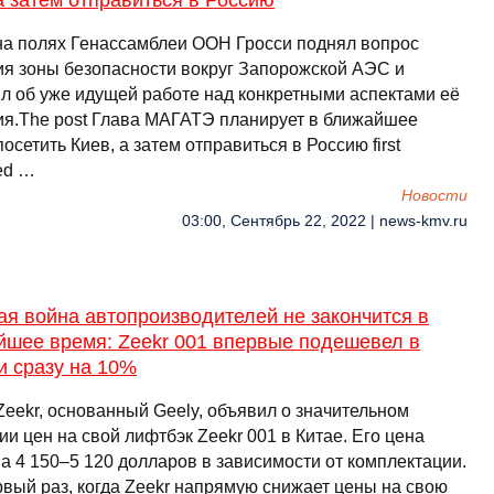
а затем отправиться в Россию
на полях Генассамблеи ООН Гросси поднял вопрос
ия зоны безопасности вокруг Запорожской АЭС и
л об уже идущей работе над конкретными аспектами её
ия.The post Глава МАГАТЭ планирует в ближайшее
осетить Киев, а затем отправиться в Россию first
ed …
Новости
03:00, Сентябрь 22, 2022 | news-kmv.ru
я война автопроизводителей не закончится в
йшее время: Zeekr 001 впервые подешевел в
и сразу на 10%
Zeekr, основанный Geely, объявил о значительном
и цен на свой лифтбэк Zeekr 001 в Китае. Его цена
а 4 150–5 120 долларов в зависимости от комплектации.
рвый раз, когда Zeekr напрямую снижает цены на свою