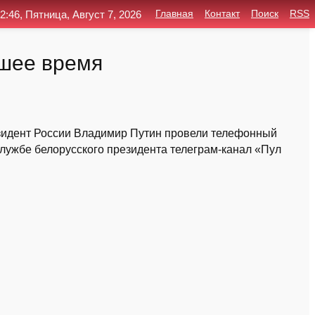
2:46, Пятница, Август 7, 2026
Главная
Контакт
Поиск
RSS
йшее время
зидент России Владимир Путин провели телефонный
службе белорусского президента телеграм-канал «Пул