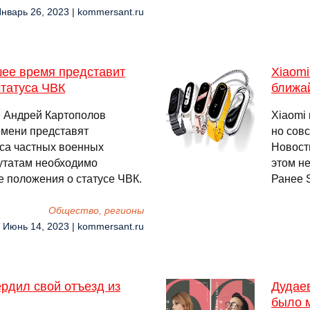
Январь 26, 2023 | kommersant.ru
шее время представит
Xiaomi
татуса ЧВК
ближа
е Андрей Картополов
Xiaomi
емени представят
но сов
са частных военных
Новост
путатам необходимо
этом не
 положения о статусе ЧВК.
Ранее 
Общество, регионы
, Июнь 14, 2023 | kommersant.ru
рдил свой отъезд из
Дудаев
было 