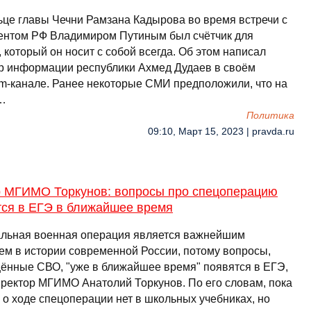
ьце главы Чечни Рамзана Кадырова во время встречи с
ентом РФ Владимиром Путиным был счётчик для
 который он носит с собой всегда. Об этом написал
р информации республики Ахмед Дудаев в своём
am-канале. Ранее некоторые СМИ предположили, что на
 …
Политика
09:10, Март 15, 2023 | pravda.ru
р МГИМО Торкунов: вопросы про спецоперацию
тся в ЕГЭ в ближайшее время
льная военная операция является важнейшим
ем в истории современной России, потому вопросы,
ённые СВО, "уже в ближайшее время" появятся в ЕГЭ,
 ректор МГИМО Анатолий Торкунов. По его словам, пока
 о ходе спецоперации нет в школьных учебниках, но