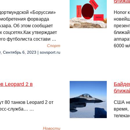
ближа
 дортмундской «Боруссии»
Honor 
приобретения форварда
новейш
Азара. Об этом сообщает
презент
 соцсетях.Как утверждает
ближай
его футболиста состави …
аппара
6000 м
Спорт
, Сентябрь 6, 2023 | sovsport.ru
в Leopard 2 в
Байден
ближа
 80 танков Leopard 2 от
США не
ресс-служба… …
время,
телекан
Новости