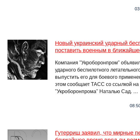
03
Новый украинский ударный бес
поставить военным в ближайше
Компания "Укроборонпром" объяви
ударного беспилотного летательног
выпустить его для боевого применен
этом сообщает ТАСС со ссылкой на 
"Укроборонпрома" Наталью Сад. …
08:5
Гутерриш заявил, что мирные п