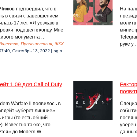
Чижов подтвердил, что в
На пал
ь в связи с завершением
презид
лась 17 лет. «Я уезжаю в
молитв,
ровки подошел к концу. Мне
минист
 живого монумента …
Telegr
руке у
бщество, Происшествия, ЖКХ
07:40, Сентябрь 13, 2022 | ng.ru
т 1.09 для Call of Duty
Ректо
появя
dern Warfare II появилось в
Специа
 апдейт «уберет лишние»
событи
 игры (то есть общий
посвящ
. Известно также, что
уверен
утся» до Modern W …
данных