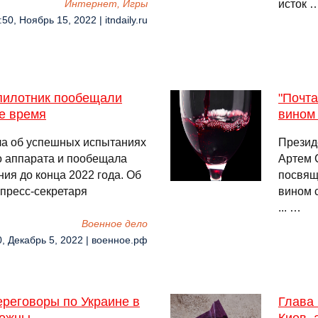
исток 
Интернет, Игры
:50, Ноябрь 15, 2022 | itndaily.ru
пилотник пообещали
"Почта
е время
вином 
ла об успешных испытаниях
Презид
о аппарата и пообещала
Артем 
ия до конца 2022 года. Об
посвящ
пресс-секретаря
вином 
... …
Военное дело
0, Декабрь 5, 2022 | военное.рф
ереговоры по Украине в
Глава