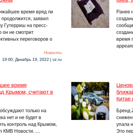
можны
Киев, 
лижайшее время вряд ли
Ранее 
 продолжится, заявил
создан
у Гутерриш на пресс-
сообщи
о он не смотрит
создан
ктивных переговоров о
время п
appear
Новости
19:00, Декабрь 19, 2022 | vz.ru
йшее время
Ценова
ад Крымом, считают в
ближа
Китае 
обсуждают только на
Бренд 
а нет и не будет в
снижени
ть контроль над Крымом,
упала н
 on КМВ Новости. …
Это пе