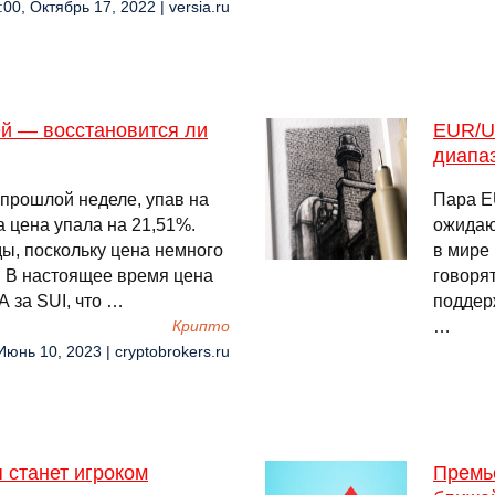
:00, Октябрь 17, 2022 | versia.ru
ей — восстановится ли
EUR/U
диапаз
 прошлой неделе, упав на
Пара E
а цена упала на 21,51%.
ожидаю
ды, поскольку цена немного
в мире
. В настоящее время цена
говорят
 за SUI, что …
поддерж
…
Крипто
Июнь 10, 2023 | cryptobrokers.ru
 станет игроком
Премь