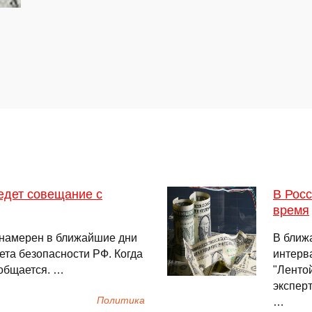
едет совещание с
В Рос
время
 намерен в ближайшие дни
В ближ
та безопасности РФ. Когда
интерва
ообщается. …
"Ленто
эксперт
Политика
…