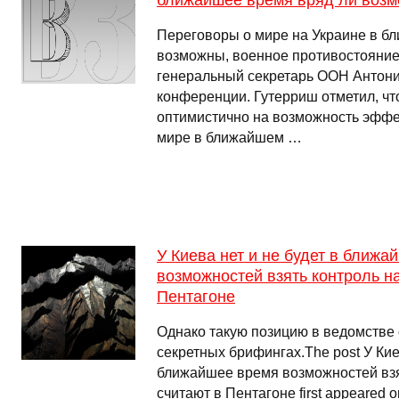
ближайшее время вряд ли воз
Переговоры о мире на Украине в б
возможны, военное противостояние
генеральный секретарь ООН Антони
конференции. Гутерриш отметил, чт
оптимистично на возможность эффе
мире в ближайшем …
У Киева нет и не будет в ближа
возможностей взять контроль н
Пентагоне
Однако такую позицию в ведомстве 
секретных брифингах.The post У Киев
ближайшее время возможностей взя
считают в Пентагоне first appeared